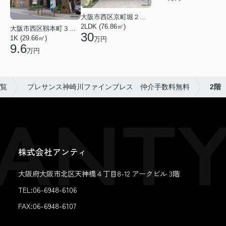
大阪市西区京町堀２丁目
2LDK (76.86㎡)
大阪市西区靱本町３丁目
30
1K (29.66㎡)
万円
9.6
万円
覧
プレサンス神崎川ファインブレス 仲介手数料無料
2階
株式会社アンティ
大阪府大阪市北区天神橋４丁目8-12 アークビル 3階
TEL:06-6948-6106
FAX:
06-6948-6107