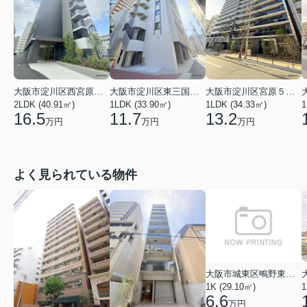
大阪市淀川区西宮原２丁目
大阪市淀川区東三国５丁目
大阪市淀川区宮原５丁目
1
2LDK (40.91㎡)
1LDK (33.90㎡)
1LDK (34.33㎡)
16.5
11.7
13.2
万円
万円
万円
よく見られている物件
大阪市城東区鴫野東３丁目
1K (29.10㎡)
1
6.6
万円