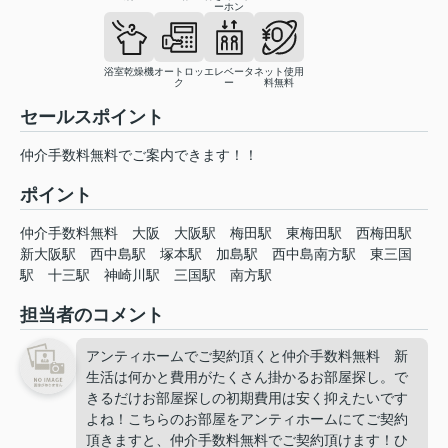
ーホン
浴室乾燥機
オートロッ
エレベータ
ネット使用
ク
ー
料無料
セールスポイント
仲介手数料無料でご案内できます！！
ポイント
仲介手数料無料
大阪
大阪駅
梅田駅
東梅田駅
西梅田駅
新大阪駅
西中島駅
塚本駅
加島駅
西中島南方駅
東三国
駅
十三駅
神崎川駅
三国駅
南方駅
担当者のコメント
アンティホームでご契約頂くと仲介手数料無料 新
生活は何かと費用がたくさん掛かるお部屋探し。で
きるだけお部屋探しの初期費用は安く抑えたいです
よね！こちらのお部屋をアンティホームにてご契約
頂きますと、仲介手数料無料でご契約頂けます！ひ