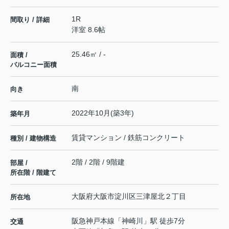
1R
間取り / 詳細
洋室 8.6帖
25.46㎡ / -
面積 /
バルコニー面積
南
向き
2022年10月(築3年)
築年月
賃貸マンション / 鉄筋コンクリート
種別 / 建物構造
2階 / 2階 / 9階建
部屋 /
所在階 / 階建て
大阪府
大阪市淀川区
三津屋北
２丁目
所在地
阪急神戸本線
「
神崎川
」駅 徒歩7分
交通