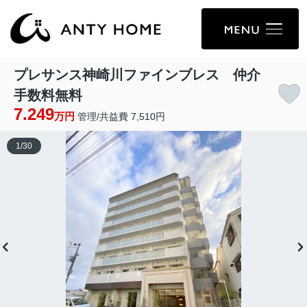
プレサンス神崎川ファインブレス 仲介
手数料無料
7.249
万円
管理/共益費 7,510円
1
/
30