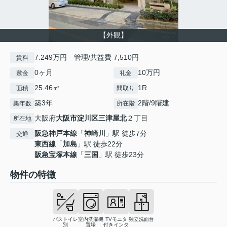
【外観】
7.249万円 管理/共益費 7,510円
賃料
0ヶ月
10万円
敷金
礼金
25.46㎡
1R
面積
間取り
築3年
2階/9階建
築年数
所在階
大阪府
大阪市淀川区
三津屋北
２丁目
所在地
阪急神戸本線
「
神崎川
」駅 徒歩7分
交通
東西線
「
加島
」駅 徒歩22分
阪急宝塚本線
「
三国
」駅 徒歩23分
物件の特徴
バストイレ
室内洗濯機
TVモニタ
独立洗面台
別
置場
付きインタ