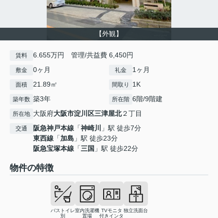
【外観】
6.655万円 管理/共益費 6,450円
賃料
0ヶ月
1ヶ月
敷金
礼金
21.89㎡
1K
面積
間取り
築3年
6階/9階建
築年数
所在階
大阪府
大阪市淀川区
三津屋北
２丁目
所在地
阪急神戸本線
「
神崎川
」駅 徒歩7分
交通
東西線
「
加島
」駅 徒歩23分
阪急宝塚本線
「
三国
」駅 徒歩22分
物件の特徴
バストイレ
室内洗濯機
TVモニタ
独立洗面台
別
置場
付きインタ