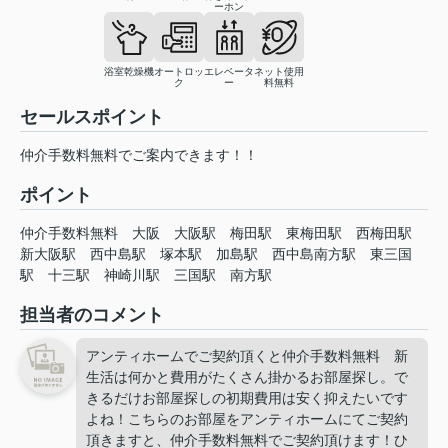
ーホン
浴室乾燥機
オートロッ
エレベータ
ネット使用
ク
ー
料無料
セールスポイント
仲介手数料無料でご案内できます！！
ポイント
仲介手数料無料
大阪
大阪駅
梅田駅
東梅田駅
西梅田駅
新大阪駅
西中島駅
塚本駅
加島駅
西中島南方駅
東三国
駅
十三駅
神崎川駅
三国駅
南方駅
担当者のコメント
アンティホームでご契約頂くと仲介手数料無料 新
生活は何かと費用がたくさん掛かるお部屋探し。で
きるだけお部屋探しの初期費用は安く抑えたいです
よね！こちらのお部屋をアンティホームにてご契約
頂きますと、仲介手数料無料でご契約頂けます！ひ