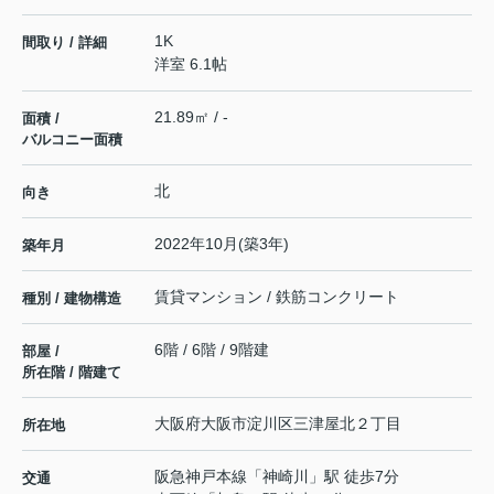
1K
間取り / 詳細
洋室 6.1帖
21.89㎡ / -
面積 /
バルコニー面積
北
向き
2022年10月(築3年)
築年月
賃貸マンション / 鉄筋コンクリート
種別 / 建物構造
6階 / 6階 / 9階建
部屋 /
所在階 / 階建て
大阪府
大阪市淀川区
三津屋北
２丁目
所在地
阪急神戸本線
「
神崎川
」駅 徒歩7分
交通