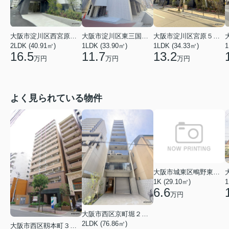
大阪市淀川区西宮原２丁目
大阪市淀川区東三国５丁目
大阪市淀川区宮原５丁目
1
2LDK (40.91㎡)
1LDK (33.90㎡)
1LDK (34.33㎡)
16.5
11.7
13.2
万円
万円
万円
よく見られている物件
大阪市城東区鴫野東３丁目
1K (29.10㎡)
1
6.6
万円
大阪市西区京町堀２丁目
2LDK (76.86㎡)
大阪市西区靱本町３丁目