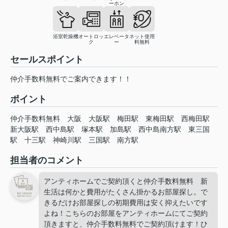
ーホン
浴室乾燥機
オートロッ
エレベータ
ネット使用
ク
ー
料無料
セールスポイント
仲介手数料無料でご案内できます！！
ポイント
仲介手数料無料
大阪
大阪駅
梅田駅
東梅田駅
西梅田駅
新大阪駅
西中島駅
塚本駅
加島駅
西中島南方駅
東三国
駅
十三駅
神崎川駅
三国駅
南方駅
担当者のコメント
アンティホームでご契約頂くと仲介手数料無料 新
生活は何かと費用がたくさん掛かるお部屋探し。で
きるだけお部屋探しの初期費用は安く抑えたいです
よね！こちらのお部屋をアンティホームにてご契約
頂きますと、仲介手数料無料でご契約頂けます！ひ