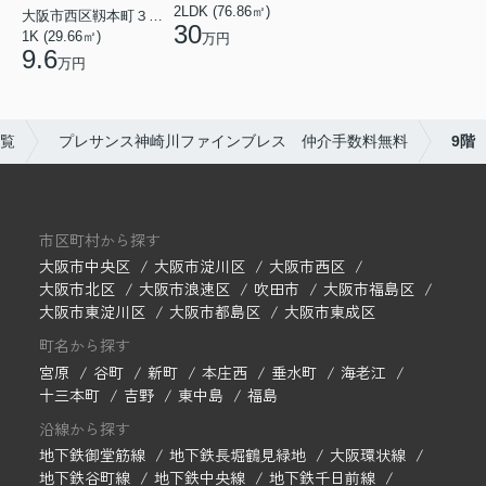
2LDK (76.86㎡)
大阪市西区靱本町３丁目
30
1K (29.66㎡)
万円
9.6
万円
覧
プレサンス神崎川ファインブレス 仲介手数料無料
9階
市区町村から探す
大阪市中央区
大阪市淀川区
大阪市西区
大阪市北区
大阪市浪速区
吹田市
大阪市福島区
大阪市東淀川区
大阪市都島区
大阪市東成区
町名から探す
宮原
谷町
新町
本庄西
垂水町
海老江
十三本町
吉野
東中島
福島
沿線から探す
地下鉄御堂筋線
地下鉄長堀鶴見緑地
大阪環状線
地下鉄谷町線
地下鉄中央線
地下鉄千日前線