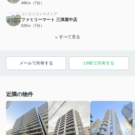
496ｍ（7分）
コンビニエンスストア
ファミリーマート 三津屋中店
526ｍ（7分）
すべて見る
メールで共有する
LINEで共有する
近隣の物件