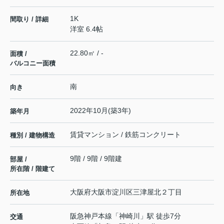
1K
間取り / 詳細
洋室 6.4帖
22.80㎡ / -
面積 /
バルコニー面積
南
向き
2022年10月(築3年)
築年月
賃貸マンション / 鉄筋コンクリート
種別 / 建物構造
9階 / 9階 / 9階建
部屋 /
所在階 / 階建て
大阪府
大阪市淀川区
三津屋北
２丁目
所在地
阪急神戸本線
「
神崎川
」駅 徒歩7分
交通