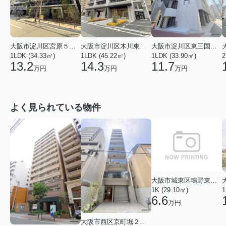
大阪市淀川区木川東４丁目
大阪市淀川区宮原５丁目
大阪市淀川区東三国５丁目
1LDK (45.22㎡)
1LDK (34.33㎡)
1LDK (33.90㎡)
2
14.3
13.2
11.7
万円
万円
万円
よく見られている物件
大阪市城東区鴫野東３丁目
1K (29.10㎡)
1
6.6
万円
大阪市西区京町堀２丁目