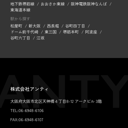
地下鉄堺筋線
おおさか東線
阪神電鉄阪神なんば
東海道本線
駅から探す
松屋町
新大阪
西長堀
谷町四丁目
ドーム前千代崎
東三国
堺筋本町
阿波座
谷町六丁目
江坂
株式会社アンティ
大阪府大阪市北区天神橋４丁目8-12 アークビル 3階
TEL:06-6948-6106
FAX:
06-6948-6107