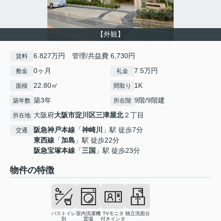
【外観】
6.827万円 管理/共益費 6,730円
賃料
0ヶ月
7.5万円
敷金
礼金
22.80㎡
1K
面積
間取り
築3年
9階/9階建
築年数
所在階
大阪府
大阪市淀川区
三津屋北
２丁目
所在地
阪急神戸本線
「
神崎川
」駅 徒歩7分
交通
東西線
「
加島
」駅 徒歩22分
阪急宝塚本線
「
三国
」駅 徒歩23分
物件の特徴
バストイレ
室内洗濯機
TVモニタ
独立洗面台
別
置場
付きインタ