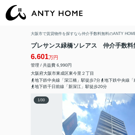
大阪市で賃貸物件を探すなら仲介手数料無料のANTY HOM
プレサンス緑橋ソレアス 仲介手数料
6.601
万円
管理 / 共益費 6,990円
大阪府
大阪市東成区
東今里
２丁目
地下鉄中央線「深江橋」駅徒歩7分
地下鉄中央線「
地下鉄千日前線「新深江」駅徒歩20分
1
/
30