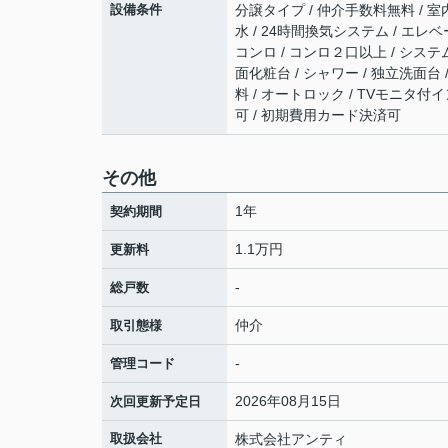
設備条件
分譲タイプ / 仲介手数料無料 / 室内
水 / 24時間換気システム / エレベ
コンロ / コンロ２口以上 / システ
面化粧台 / シャワー / 独立洗面台
料 / オートロック / TVモニタ付
可 / 初期費用カード決済可
その他
1年
契約期間
1.1万円
更新料
-
総戸数
仲介
取引態様
-
管理コード
2026年08月15日
次回更新予定日
取扱会社
株式会社アンティ