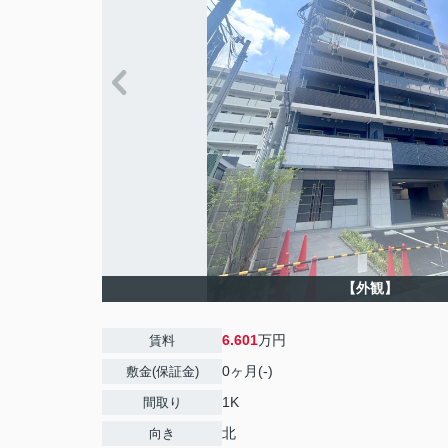
【外観】
6.601
万円
賃料
0ヶ月(-)
敷金(保証金)
1K
間取り
北
向き