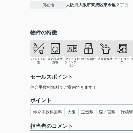
大阪府
大阪市東成区
東今里
２丁目
所在地
物件の特徴
バストイレ
室内洗濯機
TVモニタ付
独立洗面台
浴室乾燥機
オートロッ
別
置場
きインター
ク
ホン
セールスポイント
仲介手数料無料でご案内できます！
ポイント
仲介手数料無料
大阪
玉造駅
森ノ宮駅
緑橋
担当者のコメント