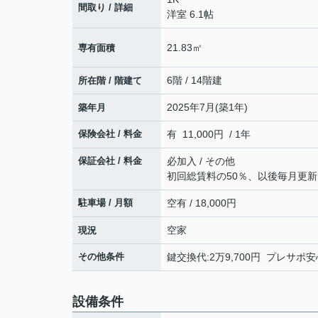
間取り / 詳細
洋室 6.1帖
21.83㎡
専有面積
6階 / 14階建
所在階 / 階建て
2025年7月(築1年)
築年月
保険会社 / 料金
有 11,000円 / 1年
保証会社 / 料金
必加入 / その他
初回総賃料の50％、以後毎月更新
駐車場 / 月額
空有 / 18,000円
空家
現況
その他条件
鍵交換代:2万9,700円 プレサポ安心
設備条件