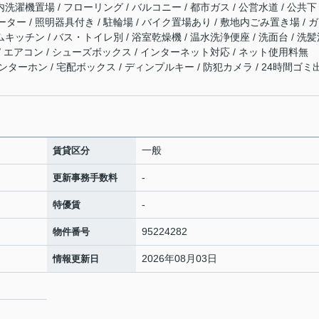
洗濯機置場 / フローリング / バルコニー / 都市ガス / 公営水道 / 公共下
ーター / 照明器具付き / 駐輪場 / バイク置場あり / 敷地内ごみ置き場 / 
ムキッチン / バス・トイレ別 / 浴室乾燥機 / 温水洗浄便座 / 洗面台 / 洗
 / エアコン / シューズボックス / インターネット対応 / ネット使用料無
インターホン / 宅配ボックス / ディンプルキー / 防犯カメラ / 24時間ゴミ
一般
賃貸区分
-
更新事務手数料
-
特優賃
95224282
物件番号
2026年08月03日
情報更新日