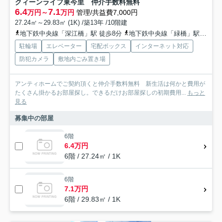
クィーンライフ東今里 仲介手数料無料
6.4
7.1
万円～
万円
管理/共益費7,000円
27.24㎡～29.83㎡ (1K) /築13年 /10階建
地下鉄中央線「深江橋」駅 徒歩8分
地下鉄中央線「緑橋」駅 徒歩8分
駐輪場
エレベーター
宅配ボックス
インターネット対応
防犯カメラ
敷地内ごみ置き場
アンティホームでご契約頂くと仲介手数料無料 新生活は何かと費用が
たくさん掛かるお部屋探し。できるだけお部屋探しの初期費用...
もっと
見る
募集中の部屋
6階
6.4万円
6階 / 27.24㎡ / 1K
6階
7.1万円
6階 / 29.83㎡ / 1K