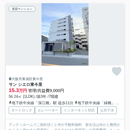
賃貸マンション
大阪市東成区東今里
サン シエロ東今里
15.3
万円
管理/共益費9,000円
56.24㎡ (1LDK) /築3年 /7階建
地下鉄中央線「深江橋」駅 徒歩11分
地下鉄中央線「緑橋」駅 徒歩13分
オートロック
エレベーター
インターネット対応
公共下水
アンティホームでご契約頂くと仲介手数料無料 新生活は何かと費用が
たくさん掛かるお部屋探し。できるだけお部屋探しの初期費用...
もっと