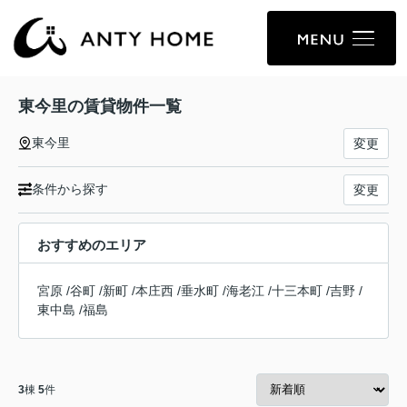
東今里の賃貸物件一覧
東今里
変更
条件から探す
変更
おすすめのエリア
宮原
/
谷町
/
新町
/
本庄西
/
垂水町
/
海老江
/
十三本町
/
吉野
/
東中島
/
福島
3
棟
5
件