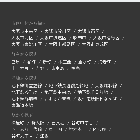
市区町村から探す
大阪市中央区
大阪市淀川区
大阪市西区
大阪市北区
大阪市浪速区
吹田市
大阪市福島区
大阪市東淀川区
大阪市都島区
大阪市東成区
町名から探す
宮原
谷町
新町
本庄西
垂水町
海老江
十三本町
吉野
東中島
福島
沿線から探す
地下鉄御堂筋線
地下鉄長堀鶴見緑地
大阪環状線
地下鉄谷町線
地下鉄中央線
地下鉄千日前線
地下鉄堺筋線
おおさか東線
阪神電鉄阪神なんば
東海道本線
駅から探す
松屋町
新大阪
西長堀
谷町四丁目
ドーム前千代崎
東三国
堺筋本町
阿波座
谷町六丁目
江坂