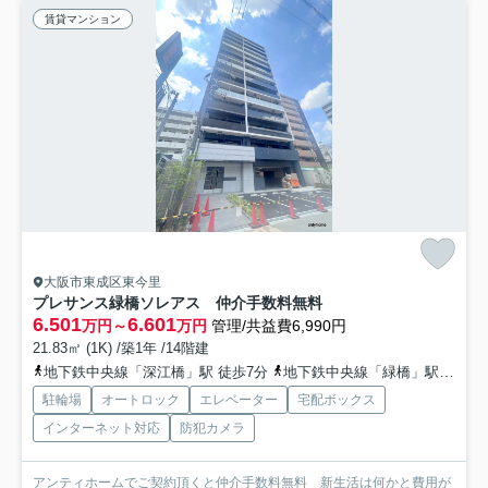
賃貸マンション
大阪市東成区東今里
プレサンス緑橋ソレアス 仲介手数料無料
6.501
6.601
万円～
万円
管理/共益費6,990円
21.83㎡ (1K) /築1年 /14階建
地下鉄中央線「深江橋」駅 徒歩7分
地下鉄中央線「緑橋」駅 徒歩8分
駐輪場
オートロック
エレベーター
宅配ボックス
インターネット対応
防犯カメラ
アンティホームでご契約頂くと仲介手数料無料 新生活は何かと費用が