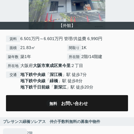
【外観】
6.501万円～6.601万円 管理/共益費 6,990円
賃料
21.83㎡
1K
面積
間取り
築1年
2階/14階建
築年数
所在階
大阪府
大阪市東成区
東今里
２丁目
所在地
地下鉄中央線
「
深江橋
」駅 徒歩7分
交通
地下鉄中央線
「
緑橋
」駅 徒歩8分
地下鉄千日前線
「
新深江
」駅 徒歩20分
お問い合わせ
無料
プレサンス緑橋ソレアス 仲介手数料無料の募集中物件
2階