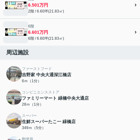
6.501万円
2階 / 6.60坪(21.83㎡)
6階
6.601万円
6階 / 6.60坪(21.83㎡)
周辺施設
ファーストフード
吉野家 中央大通深江橋店
6ｍ（1分）
コンビニエンスストア
ファミリーマート 緑橋中央大通店
28ｍ（1分）
スーパー
生鮮スーパーたこ一 緑橋店
349ｍ（5分）
郵便局