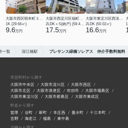
大阪市西区靱本町３丁目
大阪市西淀川区福町２丁目
大阪市東淀川区西淡路１丁目
1K (29.66㎡)
2LDK＋S(納戸) (59.48㎡)
2LDK (50.02㎡)
1
9.6
17.5
16.6
万円
万円
万円
件一覧
深江橋駅
プレサンス緑橋ソレアス 仲介手数料無料
市区町村から探す
大阪市中央区
大阪市淀川区
大阪市西区
大阪市北区
大阪市浪速区
吹田市
大阪市福島区
大阪市東淀川区
大阪市都島区
大阪市東成区
町名から探す
宮原
谷町
新町
本庄西
垂水町
十三本町
吉野
海老江
福島
東中島
沿線から探す