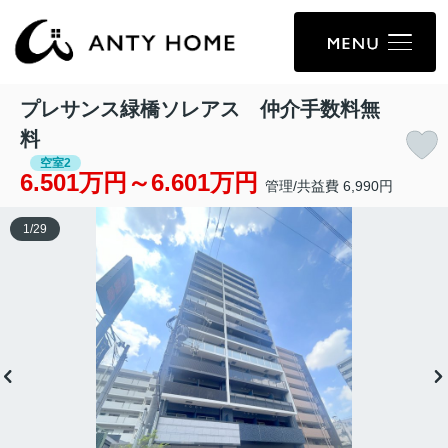
プレサンス緑橋ソレアス 仲介手数料無
料
空室2
6.501万円～6.601万円
管理/共益費 6,990円
1
/
29