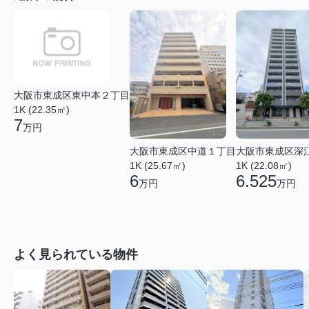
大阪市東成区東中本２丁目
1K (22.35㎡)
7
万円
大阪市東成区中道１丁目
大阪市東成区深
1K (25.67㎡)
1K (22.08㎡)
6
6.525
万円
万円
よく見られている物件