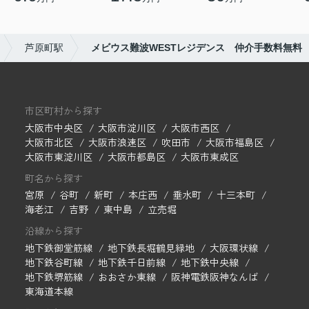
芦原町駅
メビウス難波WESTレジデンス 仲介手数料無料
市区町村から探す
大阪市中央区
大阪市淀川区
大阪市西区
大阪市北区
大阪市浪速区
吹田市
大阪市福島区
大阪市東淀川区
大阪市都島区
大阪市東成区
町名から探す
宮原
谷町
新町
本庄西
垂水町
十三本町
海老江
吉野
東中島
立売堀
沿線から探す
地下鉄御堂筋線
地下鉄長堀鶴見緑地
大阪環状線
地下鉄谷町線
地下鉄千日前線
地下鉄中央線
地下鉄堺筋線
おおさか東線
阪神電鉄阪神なんば
東海道本線