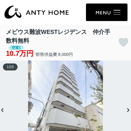
メビウス難波WESTレジデンス 仲介手
数料無料
空室1
10.7万円
管理/共益費 8,000円
1
/
29