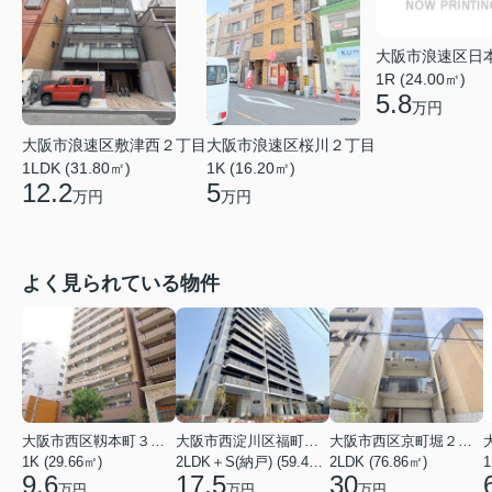
大阪市浪速区日
1R (24.00㎡)
5.8
万円
大阪市浪速区敷津西２丁目
大阪市浪速区桜川２丁目
1LDK (31.80㎡)
1K (16.20㎡)
12.2
5
万円
万円
よく見られている物件
大阪市西区靱本町３丁目
大阪市西淀川区福町２丁目
大阪市西区京町堀２丁目
1K (29.66㎡)
2LDK＋S(納戸) (59.48㎡)
2LDK (76.86㎡)
1
9.6
17.5
30
万円
万円
万円