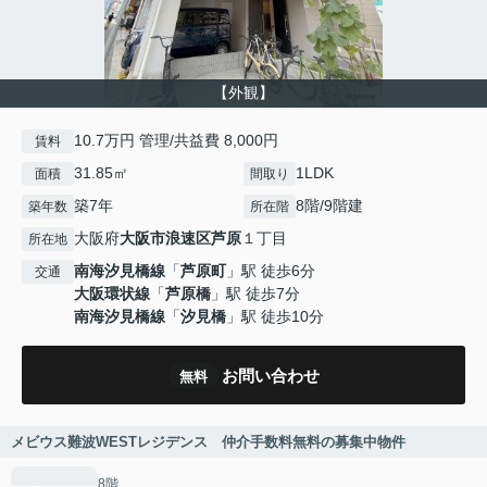
【外観】
10.7万円 管理/共益費 8,000円
賃料
31.85㎡
1LDK
面積
間取り
築7年
8階/9階建
築年数
所在階
大阪府
大阪市浪速区
芦原
１丁目
所在地
南海汐見橋線
「
芦原町
」駅 徒歩6分
交通
大阪環状線
「
芦原橋
」駅 徒歩7分
南海汐見橋線
「
汐見橋
」駅 徒歩10分
お問い合わせ
無料
メビウス難波WESTレジデンス 仲介手数料無料の募集中物件
8階