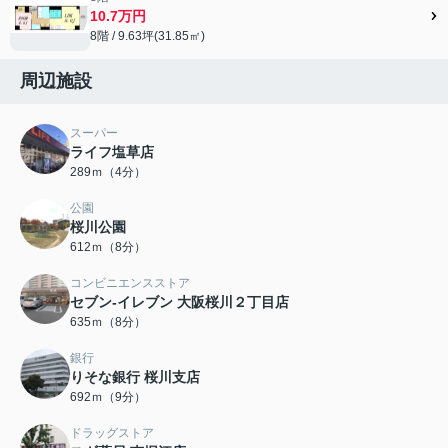
10.7万円
8階 / 9.63坪(31.85㎡)
周辺施設
スーパー
ライフ塩草店
289ｍ（4分）
公園
桜川公園
612ｍ（8分）
コンビニエンスストア
セブン-イレブン 大阪桜川２丁目店
635ｍ（8分）
銀行
りそな銀行 桜川支店
692ｍ（9分）
ドラッグストア