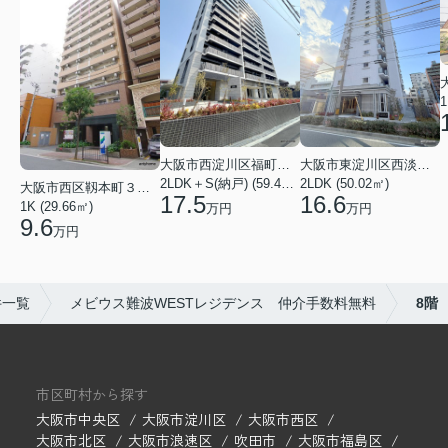
1
大阪市西淀川区福町２丁目
大阪市東淀川区西淡路１丁目
2LDK＋S(納戸) (59.48㎡)
2LDK (50.02㎡)
大阪市西区靱本町３丁目
17.5
16.6
1K (29.66㎡)
万円
万円
9.6
万円
件一覧
メビウス難波WESTレジデンス 仲介手数料無料
8階
市区町村から探す
大阪市中央区
大阪市淀川区
大阪市西区
大阪市北区
大阪市浪速区
吹田市
大阪市福島区