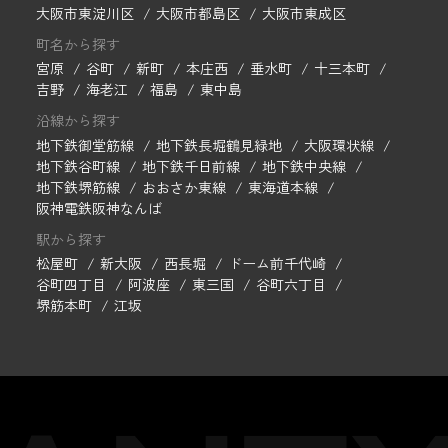
大阪市東淀川区
大阪市都島区
大阪市東成区
町名から探す
宮原
谷町
新町
本庄西
垂水町
十三本町
吉野
海老江
福島
東中島
沿線から探す
地下鉄御堂筋線
地下鉄長堀鶴見緑地
大阪環状線
地下鉄谷町線
地下鉄千日前線
地下鉄中央線
地下鉄堺筋線
おおさか東線
東海道本線
阪神電鉄阪神なんば
駅から探す
松屋町
新大阪
西長堀
ドーム前千代崎
谷町四丁目
阿波座
東三国
谷町六丁目
堺筋本町
江坂