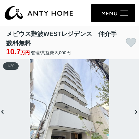
メビウス難波WESTレジデンス 仲介手
数料無料
10.7
万円
管理/共益費 8,000円
1
/
30