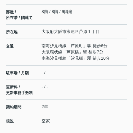
8階 / 8階 / 9階建
部屋 /
所在階 / 階建て
大阪府
大阪市浪速区
芦原
１丁目
所在地
南海汐見橋線
「
芦原町
」駅 徒歩6分
交通
大阪環状線
「
芦原橋
」駅 徒歩7分
南海汐見橋線
「
汐見橋
」駅 徒歩10分
- / -
駐車場 / 月額
- / -
更新料 /
更新事務手数料
2年
契約期間
空家
現況