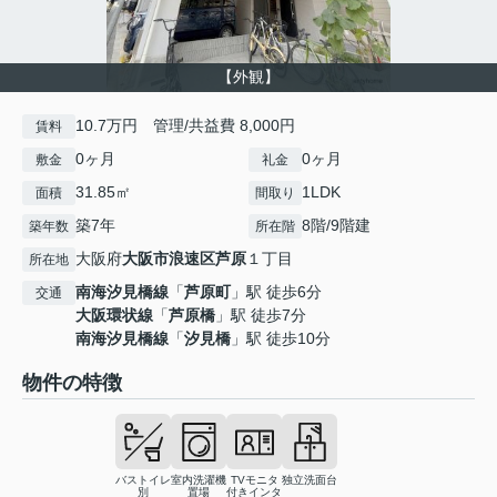
【外観】
10.7万円 管理/共益費 8,000円
賃料
0ヶ月
0ヶ月
敷金
礼金
31.85㎡
1LDK
面積
間取り
築7年
8階/9階建
築年数
所在階
大阪府
大阪市浪速区
芦原
１丁目
所在地
南海汐見橋線
「
芦原町
」駅 徒歩6分
交通
大阪環状線
「
芦原橋
」駅 徒歩7分
南海汐見橋線
「
汐見橋
」駅 徒歩10分
物件の特徴
バストイレ
室内洗濯機
TVモニタ
独立洗面台
別
置場
付きインタ