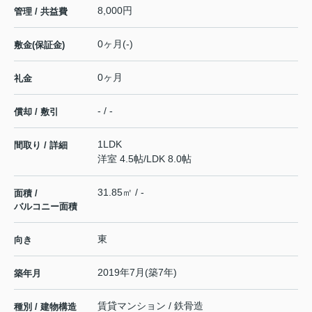
8,000円
管理 / 共益費
0ヶ月(-)
敷金(保証金)
0ヶ月
礼金
- / -
償却 / 敷引
1LDK
間取り / 詳細
洋室 4.5帖
/
LDK 8.0帖
31.85㎡ / -
面積 /
バルコニー面積
東
向き
2019年7月(築7年)
築年月
賃貸マンション / 鉄骨造
種別 / 建物構造