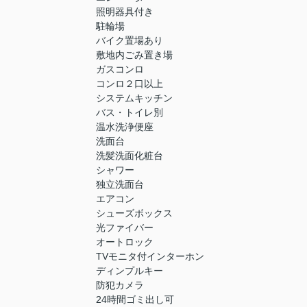
照明器具付き
駐輪場
バイク置場あり
敷地内ごみ置き場
ガスコンロ
コンロ２口以上
システムキッチン
バス・トイレ別
温水洗浄便座
洗面台
洗髪洗面化粧台
シャワー
独立洗面台
エアコン
シューズボックス
光ファイバー
オートロック
TVモニタ付インターホン
ディンプルキー
防犯カメラ
24時間ゴミ出し可