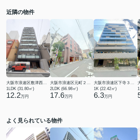
近隣の物件
大阪市浪速区元町２丁目
大阪市浪速区下寺３丁目
大阪市浪速区敷津西２丁目
2LDK (66.98㎡)
1K (22.42㎡)
1LDK (31.80㎡)
1
17.6
6.3
12.2
万円
万円
万円
よく見られている物件