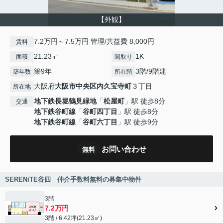
【外観】
7.2万円～7.5万円 管理/共益費 8,000円
賃料
21.23㎡
1K
面積
間取り
築9年
3階/9階建
築年数
所在階
大阪府
大阪市中央区
内久宝寺町
３丁目
所在地
地下鉄長堀鶴見緑地
「
松屋町
」駅 徒歩8分
交通
地下鉄谷町線
「
谷町四丁目
」駅 徒歩8分
地下鉄谷町線
「
谷町六丁目
」駅 徒歩9分
お問い合わせ
無料
SERENiTE谷四 仲介手数料無料の募集中物件
3階
7.2万円
3階 / 6.42坪(21.23㎡)