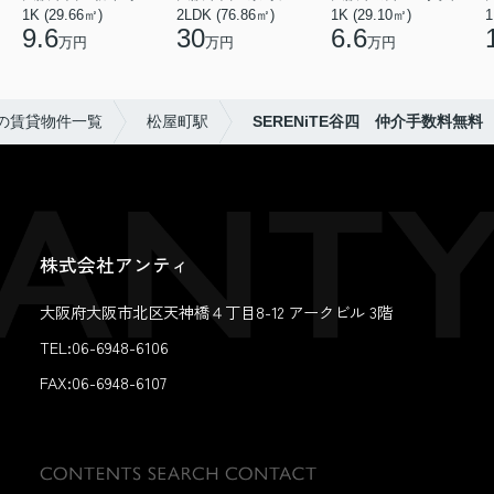
1K (29.66㎡)
2LDK (76.86㎡)
1K (29.10㎡)
1
9.6
30
6.6
万円
万円
万円
の賃貸物件一覧
松屋町駅
SERENiTE谷四 仲介手数料無料
株式会社アンティ
大阪府大阪市北区天神橋４丁目8-12 アークビル 3階
TEL:06-6948-6106
FAX:
06-6948-6107