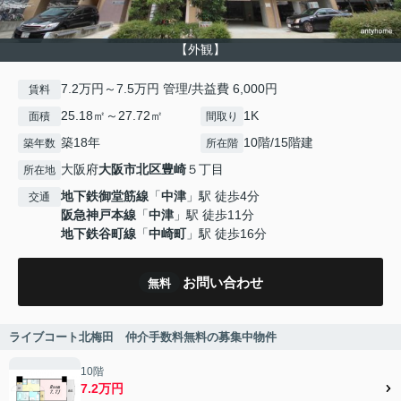
【外観】
7.2万円～7.5万円 管理/共益費 6,000円
賃料
25.18㎡～27.72㎡
1K
面積
間取り
築18年
10階/15階建
築年数
所在階
大阪府
大阪市北区
豊崎
５丁目
所在地
地下鉄御堂筋線
「
中津
」駅 徒歩4分
交通
阪急神戸本線
「
中津
」駅 徒歩11分
地下鉄谷町線
「
中崎町
」駅 徒歩16分
お問い合わせ
無料
ライブコート北梅田 仲介手数料無料の募集中物件
10階
7.2万円