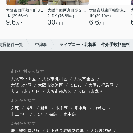
大阪市西区靱本町３丁目
大阪市西区京町堀２丁目
大阪市城東区鴫野東３丁目
1K (29.66㎡)
2LDK (76.86㎡)
1K (29.10㎡)
1
9.6
30
6.6
万円
万円
万円
賃貸物件一覧
中津駅
ライブコート北梅田 仲介手数料無料
市区町村から探す
大阪市中央区
大阪市淀川区
大阪市西区
大阪市北区
大阪市浪速区
吹田市
大阪市福島区
大阪市東淀川区
大阪市都島区
大阪市東成区
町名から探す
宮原
谷町
新町
本庄西
垂水町
海老江
十三本町
吉野
福島
東中島
沿線から探す
地下鉄御堂筋線
地下鉄長堀鶴見緑地
大阪環状線