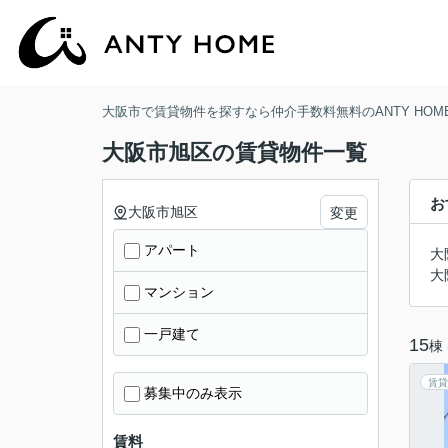
大阪市で賃貸物件を探すなら仲介手数料無料のANTY HOM
大阪市旭区の賃貸物件一覧
お
大阪市旭区
変更
アパート
大
大
マンション
一戸建て
15
棟
賃貸
募集中のみ表示
賃料