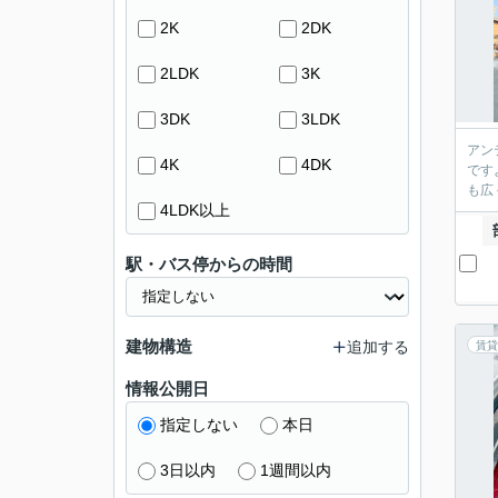
2K
2DK
2LDK
3K
3DK
3LDK
アン
4K
4DK
です
も広
4LDK以上
駅・バス停からの時間
建物構造
追加する
賃貸
情報公開日
指定しない
本日
3日以内
1週間以内