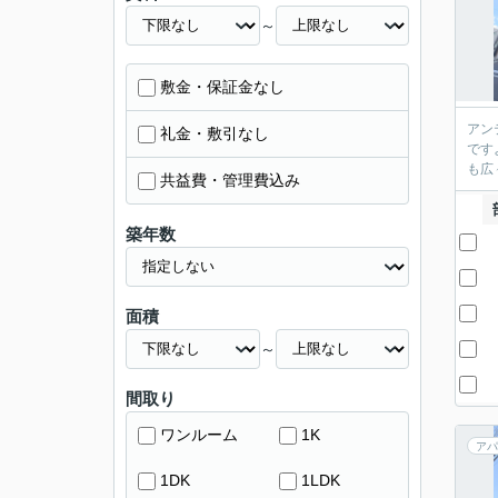
～
敷金・保証金なし
アン
礼金・敷引なし
です
も広
共益費・管理費込み
築年数
面積
～
間取り
ワンルーム
1K
アパ
1DK
1LDK