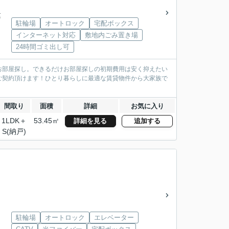
建
駐輪場
オートロック
宅配ボックス
インターネット対応
敷地内ごみ置き場
24時間ゴミ出し可
お部屋探し。できるだけお部屋探しの初期費用は安く抑えたい
ご契約頂けます！ひとり暮らしに最適な賃貸物件から大家族で
間取り
面積
詳細
お気に入り
1LDK＋
53.45㎡
詳細を見る
追加する
S(納戸)
駐輪場
オートロック
エレベーター