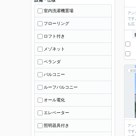
設備・仕様
室内洗濯機置場
アン
です
フローリング
も広
ロフト付き
メゾネット
ベランダ
賃貸
バルコニー
ルーフバルコニー
オール電化
エレベーター
照明器具付き
アン
です