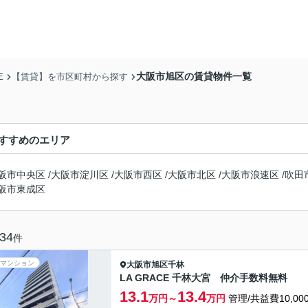
大阪市旭区の賃貸物件一覧
E
【賃貸】を市区町村から探す
すすめのエリア
阪市中央区
/
大阪市淀川区
/
大阪市西区
/
大阪市北区
/
大阪市浪速区
/
吹田
阪市東成区
34
件
マンション
大阪市旭区
千林
LA GRACE 千林大宮 仲介手数料無料
13.1
13.4
万円～
万円
管理/共益費10,00