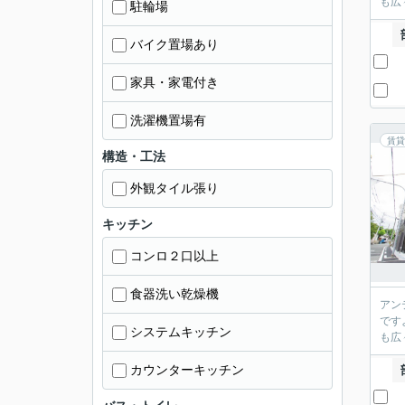
も広
駐輪場
バイク置場あり
家具・家電付き
洗濯機置場有
賃貸
構造・工法
外観タイル張り
キッチン
コンロ２口以上
食器洗い乾燥機
アン
です
システムキッチン
も広
カウンターキッチン