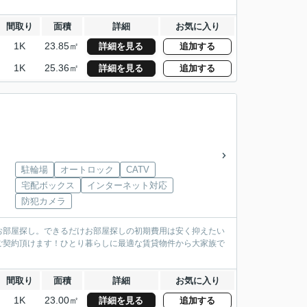
間取り
面積
詳細
お気に入り
1K
23.85㎡
詳細を見る
追加する
1K
25.36㎡
詳細を見る
追加する
駐輪場
オートロック
CATV
宅配ボックス
インターネット対応
防犯カメラ
お部屋探し。できるだけお部屋探しの初期費用は安く抑えたい
ご契約頂けます！ひとり暮らしに最適な賃貸物件から大家族で
間取り
面積
詳細
お気に入り
1K
23.00㎡
詳細を見る
追加する