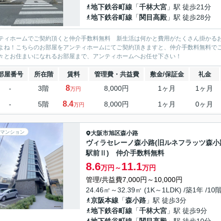
地下鉄谷町線
「
千林大宮
」駅 徒歩21分
地下鉄谷町線
「
関目高殿
」駅 徒歩28分
ティホームでご契約頂くと仲介手数料無料 新生活は何かと費用がたくさん掛かる
よね！こちらのお部屋をアンティホームにてご契約頂きますと、仲介手数料無料で
々とお住まいになれるお部屋まで、アンティホームへお任せ下さい！
部屋番号
所在階
賃料
管理費・共益費
敷金/保証金
礼金
8
-
3階
8,000円
1ヶ月
1ヶ月
万円
8.4
-
5階
8,000円
1ヶ月
0ヶ月
万円
マンション
大阪市旭区
森小路
ヴィラセレーノ森小路(旧ルネフラッツ森小
駅前Ⅱ) 仲介手数料無料
8.6
11.1
万円～
万円
管理/共益費7,000円～10,000円
24.46㎡～32.39㎡ (1K～1LDK) /築1年 /10
京阪本線
「
森小路
」駅 徒歩3分
地下鉄谷町線
「
千林大宮
」駅 徒歩9分