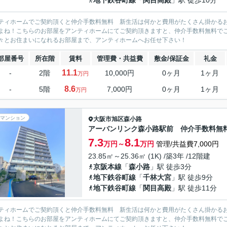
地下鉄谷町線
「
関目高殿
」駅 徒歩10分
ティホームでご契約頂くと仲介手数料無料 新生活は何かと費用がたくさん掛かる
よね！こちらのお部屋をアンティホームにてご契約頂きますと、仲介手数料無料で
々とお住まいになれるお部屋まで、アンティホームへお任せ下さい！
部屋番号
所在階
賃料
管理費・共益費
敷金/保証金
礼金
11.1
-
2階
10,000円
0ヶ月
1ヶ月
万円
8.6
-
5階
7,000円
0ヶ月
1ヶ月
万円
マンション
大阪市旭区
森小路
アーバンリンク森小路駅前 仲介手数料無
7.3
8.1
万円～
万円
管理/共益費7,000円
23.85㎡～25.36㎡ (1K) /築3年 /12階建
京阪本線
「
森小路
」駅 徒歩3分
地下鉄谷町線
「
千林大宮
」駅 徒歩9分
地下鉄谷町線
「
関目高殿
」駅 徒歩11分
ティホームでご契約頂くと仲介手数料無料 新生活は何かと費用がたくさん掛かる
よね！こちらのお部屋をアンティホームにてご契約頂きますと、仲介手数料無料で