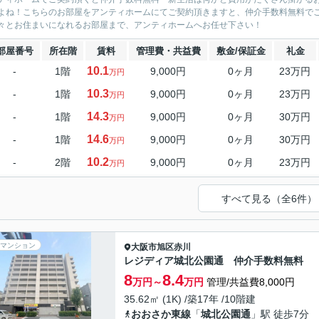
よね！こちらのお部屋をアンティホームにてご契約頂きますと、仲介手数料無料で
々とお住まいになれるお部屋まで、アンティホームへお任せ下さい！
部屋番号
所在階
賃料
管理費・共益費
敷金/保証金
礼金
10.1
-
1階
9,000円
0ヶ月
23万円
万円
10.3
-
1階
9,000円
0ヶ月
23万円
万円
14.3
-
1階
9,000円
0ヶ月
30万円
万円
14.6
-
1階
9,000円
0ヶ月
30万円
万円
10.2
-
2階
9,000円
0ヶ月
23万円
万円
すべて見る（全6件）
マンション
大阪市旭区
赤川
レジディア城北公園通 仲介手数料無料
8
8.4
万円～
万円
管理/共益費8,000円
35.62㎡ (1K) /築17年 /10階建
おおさか東線
「
城北公園通
」駅 徒歩7分