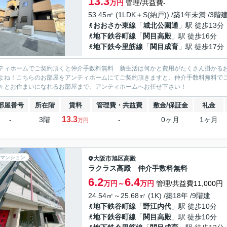
13.3
万円
管理/共益費-
53.45㎡ (1LDK＋S(納戸)) /築1年未満 /3階
おおさか東線
「
城北公園通
」駅 徒歩13分
地下鉄谷町線
「
関目高殿
」駅 徒歩16分
地下鉄今里筋線
「
関目成育
」駅 徒歩17分
ティホームでご契約頂くと仲介手数料無料 新生活は何かと費用がたくさん掛かる
よね！こちらのお部屋をアンティホームにてご契約頂きますと、仲介手数料無料で
々とお住まいになれるお部屋まで、アンティホームへお任せ下さい！
部屋番号
所在階
賃料
管理費・共益費
敷金/保証金
礼金
13.3
-
3階
-
0ヶ月
1ヶ月
万円
マンション
大阪市旭区
高殿
ラクラス高殿 仲介手数料無料
6.2
6.4
万円～
万円
管理/共益費11,000円
24.54㎡～25.68㎡ (1K) /築18年 /9階建
地下鉄谷町線
「
野江内代
」駅 徒歩10分
地下鉄谷町線
「
関目高殿
」駅 徒歩10分