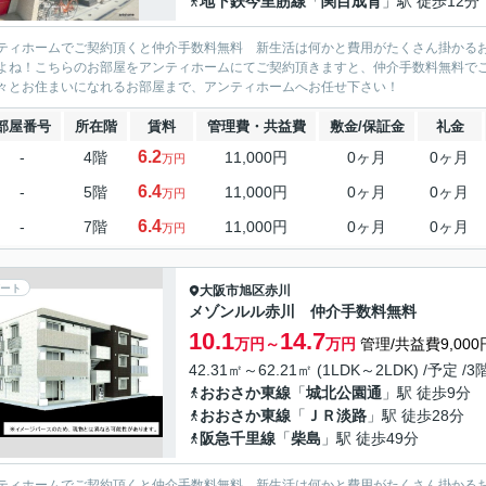
地下鉄今里筋線
「
関目成育
」駅 徒歩12分
ティホームでご契約頂くと仲介手数料無料 新生活は何かと費用がたくさん掛かる
よね！こちらのお部屋をアンティホームにてご契約頂きますと、仲介手数料無料で
々とお住まいになれるお部屋まで、アンティホームへお任せ下さい！
部屋番号
所在階
賃料
管理費・共益費
敷金/保証金
礼金
6.2
-
4階
11,000円
0ヶ月
0ヶ月
万円
6.4
-
5階
11,000円
0ヶ月
0ヶ月
万円
6.4
-
7階
11,000円
0ヶ月
0ヶ月
万円
ート
大阪市旭区
赤川
メゾンルル赤川 仲介手数料無料
10.1
14.7
万円～
万円
管理/共益費9,000
42.31㎡～62.21㎡ (1LDK～2LDK) /予定 /
おおさか東線
「
城北公園通
」駅 徒歩9分
おおさか東線
「
ＪＲ淡路
」駅 徒歩28分
阪急千里線
「
柴島
」駅 徒歩49分
ティホームでご契約頂くと仲介手数料無料 新生活は何かと費用がたくさん掛かる