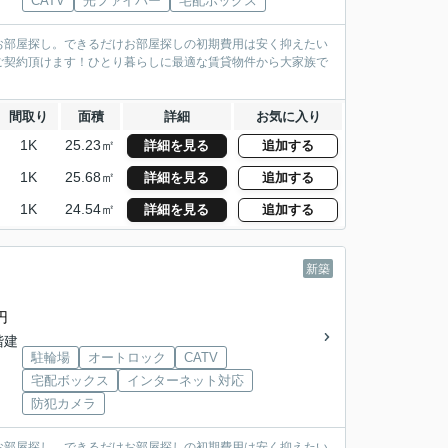
CATV
光ファイバー
宅配ボックス
お部屋探し。できるだけお部屋探しの初期費用は安く抑えたい
ご契約頂けます！ひとり暮らしに最適な賃貸物件から大家族で
間取り
面積
詳細
お気に入り
1K
25.23㎡
詳細を見る
追加する
1K
25.68㎡
詳細を見る
追加する
1K
24.54㎡
詳細を見る
追加する
新築
円
3階建
駐輪場
オートロック
CATV
宅配ボックス
インターネット対応
防犯カメラ
お部屋探し。できるだけお部屋探しの初期費用は安く抑えたい