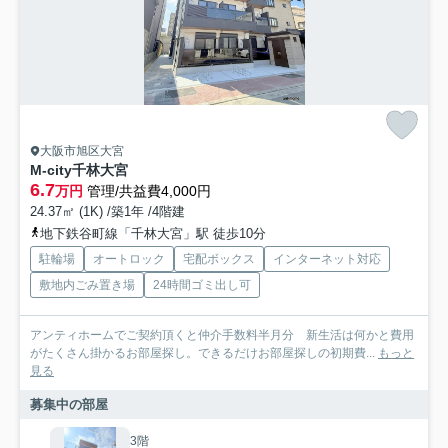
大阪市旭区大宮
M-city千林大宮
6.7
万円
管理/共益費4,000円
24.37㎡ (1K) /築1年 /4階建
地下鉄谷町線「千林大宮」駅 徒歩10分
駐輪場
オートロック
宅配ボックス
インターネット対応
敷地内ごみ置き場
24時間ゴミ出し可
アンティホームでご契約頂くと仲介手数料半月分 新生活は何かと費用
がたくさん掛かるお部屋探し。できるだけお部屋探しの初期費...
もっと
見る
募集中の部屋
3階