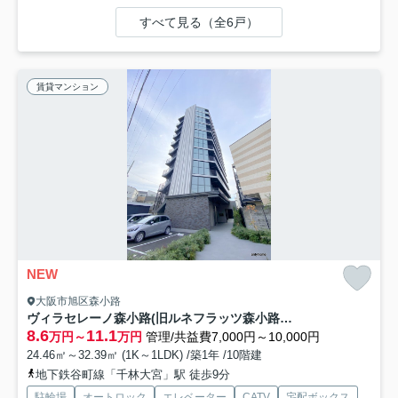
すべて見る（全6戸）
賃貸マンション
NEW
大阪市旭区森小路
ヴィラセレーノ森小路(旧ルネフラッツ森小路駅前Ⅱ) 仲介手数料無料
8.6
11.1
万円～
万円
管理/共益費7,000円～10,000円
24.46㎡～32.39㎡ (1K～1LDK) /築1年 /10階建
地下鉄谷町線「千林大宮」駅 徒歩9分
駐輪場
オートロック
エレベーター
CATV
宅配ボックス