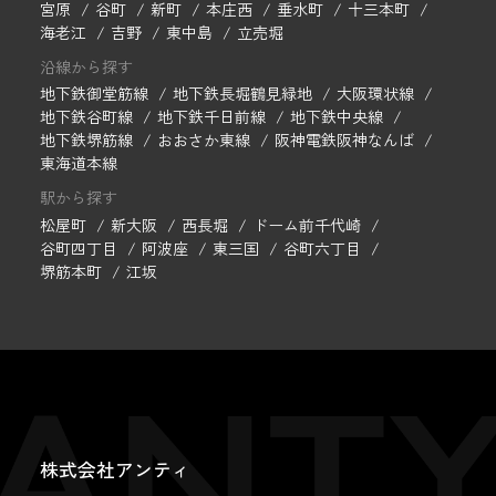
宮原
谷町
新町
本庄西
垂水町
十三本町
海老江
吉野
東中島
立売堀
沿線から探す
地下鉄御堂筋線
地下鉄長堀鶴見緑地
大阪環状線
地下鉄谷町線
地下鉄千日前線
地下鉄中央線
地下鉄堺筋線
おおさか東線
阪神電鉄阪神なんば
東海道本線
駅から探す
松屋町
新大阪
西長堀
ドーム前千代崎
谷町四丁目
阿波座
東三国
谷町六丁目
堺筋本町
江坂
株式会社アンティ