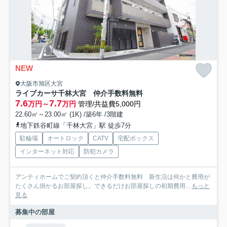
NEW
大阪市旭区大宮
ライブカーサ千林大宮 仲介手数料無料
7.6
7.7
万円～
万円
管理/共益費5,000円
22.60㎡～23.00㎡ (1K) /築6年 /3階建
地下鉄谷町線「千林大宮」駅 徒歩7分
駐輪場
オートロック
CATV
宅配ボックス
インターネット対応
防犯カメラ
アンティホームでご契約頂くと仲介手数料無料 新生活は何かと費用が
たくさん掛かるお部屋探し。できるだけお部屋探しの初期費用...
もっと
見る
募集中の部屋