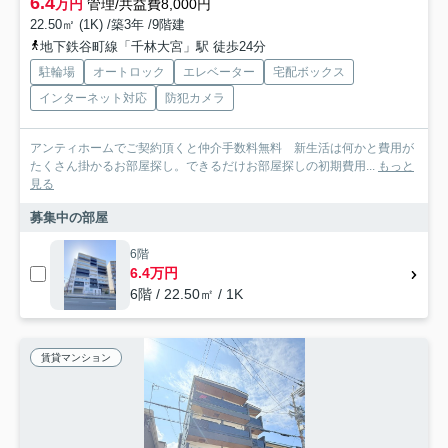
6.4
万円
管理/共益費8,000円
22.50㎡ (1K) /築3年 /9階建
地下鉄谷町線「千林大宮」駅 徒歩24分
駐輪場
オートロック
エレベーター
宅配ボックス
インターネット対応
防犯カメラ
アンティホームでご契約頂くと仲介手数料無料 新生活は何かと費用が
たくさん掛かるお部屋探し。できるだけお部屋探しの初期費用...
もっと
見る
募集中の部屋
6階
6.4万円
6階 / 22.50㎡ / 1K
賃貸マンション