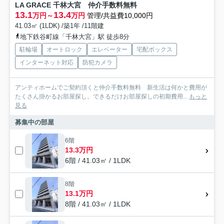
LA GRACE 千林大宮 仲介手数料無料
13.1
13.4
万円～
万円
管理/共益費10,000円
41.03㎡ (1LDK) /築1年 /11階建
地下鉄谷町線「千林大宮」駅 徒歩8分
駐輪場
オートロック
エレベーター
宅配ボックス
インターネット対応
防犯カメラ
アンティホームでご契約頂くと仲介手数料無料 新生活は何かと費用が
たくさん掛かるお部屋探し。できるだけお部屋探しの初期費用...
もっと
見る
募集中の部屋
6階
13.3万円
6階 / 41.03㎡ / 1LDK
8階
13.1万円
8階 / 41.03㎡ / 1LDK