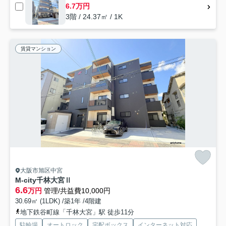
6.7万円
3階 / 24.37㎡ / 1K
賃貸マンション
大阪市旭区中宮
M-city千林大宮Ⅱ
6.6
万円
管理/共益費10,000円
30.69㎡ (1LDK) /築1年 /4階建
地下鉄谷町線「千林大宮」駅 徒歩11分
駐輪場
オートロック
宅配ボックス
インターネット対応