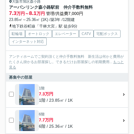
大阪市旭区森小路
アーバンリンク森小路駅前 仲介手数料無料
7.3
8.1
万円～
万円
管理/共益費7,000円
23.85㎡～25.36㎡ (1K) /築3年 /12階建
地下鉄谷町線「千林大宮」駅 徒歩9分
駐輪場
オートロック
エレベーター
CATV
宅配ボックス
インターネット対応
アンティホームでご契約頂くと仲介手数料無料 新生活は何かと費用が
たくさん掛かるお部屋探し。できるだけお部屋探しの初期費用...
もっと
見る
募集中の部屋
1階
7.3万円
1階 / 23.85㎡ / 1K
6階
7.7万円
6階 / 25.36㎡ / 1K