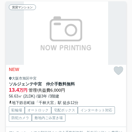
賃貸マンション
NEW
大阪市旭区中宮
ソルジェンテ中宮 仲介手数料無料
13.4
万円
管理/共益費6,000円
56.63㎡ (2LDK) /築3年 /3階建
地下鉄谷町線「千林大宮」駅 徒歩12分
駐輪場
オートロック
宅配ボックス
インターネット対応
防犯カメラ
敷地内ごみ置き場