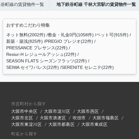
鉄谷町線の賃貸物件一覧
地下鉄谷町線 千林大宮駅の賃貸物件一覧
おすすめこだわり特集
ネット無料(2002件)
敷金・礼金0円(1058件)
ペット可(915件)
新築・築浅(825件)
PREGIO プレジオ(22件)
PRESSANCE プレサンス(22件)
Resiur-H レジュールアッシュ(22件)
SEASON FLATS シーズンフラッツ(22件)
SEIWA セイワパレス(22件)
SERENITE セレニテ(22件)
市区町村から探す
大阪市中央区
大阪市淀川区
大阪市西区
大阪市北区
大阪市浪速区
吹田市
大阪市福島区
大阪市東淀川区
大阪市都島区
大阪市東成区
町名から探す