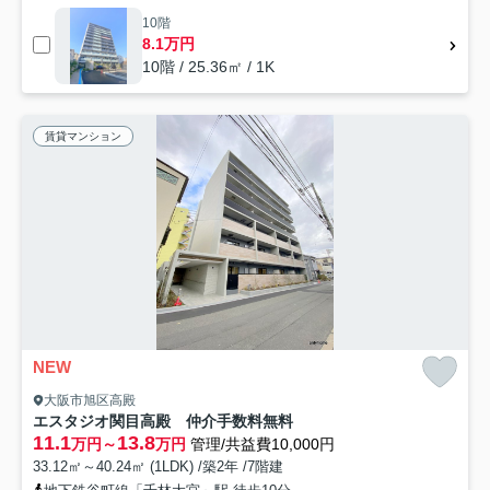
10階
8.1万円
10階 / 25.36㎡ / 1K
賃貸マンション
NEW
大阪市旭区高殿
エスタジオ関目高殿 仲介手数料無料
11.1
13.8
万円～
万円
管理/共益費10,000円
33.12㎡～40.24㎡ (1LDK) /築2年 /7階建