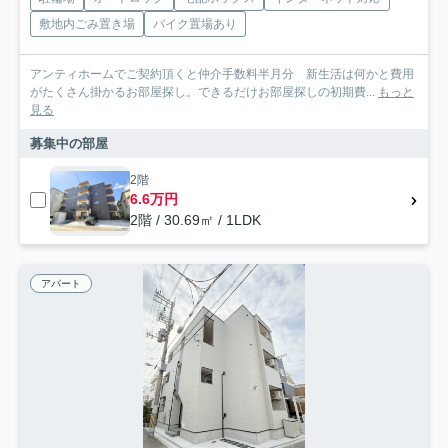
敷地内ごみ置き場
バイク置場あり
アンティホームでご契約頂くと仲介手数料半月分 新生活は何かと費用
がたくさん掛かるお部屋探し。できるだけお部屋探しの初期費...
もっと
見る
募集中の部屋
2階
6.6万円
2階 / 30.69㎡ / 1LDK
アパート