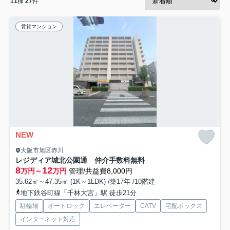
11
棟
27
件
賃貸マンション
NEW
大阪市旭区赤川
レジディア城北公園通 仲介手数料無料
8
12
万円～
万円
管理/共益費8,000円
35.62㎡～47.35㎡ (1K～1LDK) /築17年 /10階建
地下鉄谷町線「千林大宮」駅 徒歩21分
駐輪場
オートロック
エレベーター
CATV
宅配ボックス
インターネット対応