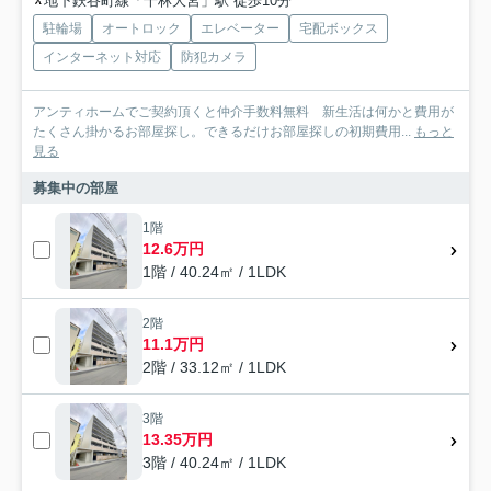
地下鉄谷町線「千林大宮」駅 徒歩10分
駐輪場
オートロック
エレベーター
宅配ボックス
インターネット対応
防犯カメラ
アンティホームでご契約頂くと仲介手数料無料 新生活は何かと費用が
たくさん掛かるお部屋探し。できるだけお部屋探しの初期費用...
もっと
見る
募集中の部屋
1階
12.6万円
1階 / 40.24㎡ / 1LDK
2階
11.1万円
2階 / 33.12㎡ / 1LDK
3階
13.35万円
3階 / 40.24㎡ / 1LDK