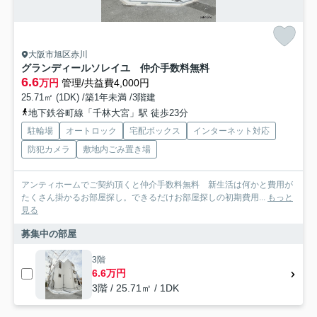
大阪市旭区赤川
グランディールソレイユ 仲介手数料無料
6.6
万円
管理/共益費4,000円
25.71㎡ (1DK) /築1年未満 /3階建
地下鉄谷町線「千林大宮」駅 徒歩23分
駐輪場
オートロック
宅配ボックス
インターネット対応
防犯カメラ
敷地内ごみ置き場
アンティホームでご契約頂くと仲介手数料無料 新生活は何かと費用が
たくさん掛かるお部屋探し。できるだけお部屋探しの初期費用...
もっと
見る
募集中の部屋
3階
6.6万円
3階 / 25.71㎡ / 1DK