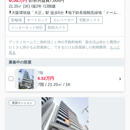
万円
管理/共益費7,000円
21.20㎡ (1K) /築2年 /13階建
大阪環状線「大正」駅 徒歩5分
地下鉄長堀鶴見緑地「ドーム前千代崎」駅 徒歩12分
駐輪場
オートロック
エレベーター
宅配ボックス
インターネット対応
防犯カメラ
アンティホームでご契約頂くと仲介手数料無料 新生活は何かと費用が
たくさん掛かるお部屋探し。できるだけお部屋探しの初期費用...
もっと
見る
募集中の部屋
7階
6.52万円
7階 / 21.20㎡ / 1K
賃貸マンション