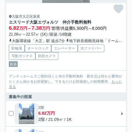
大阪市大正区泉尾
エスリード大阪エヴォルツ 仲介手数料無料
6.82
7.38
万円～
万円
管理/共益費5,300円～8,000円
21.09㎡～22.57㎡ (1K) /新築 /14階建
大阪環状線「大正」駅 徒歩7分
地下鉄長堀鶴見緑地「ドーム前千代崎」駅 徒歩13分
駐輪場
オートロック
エレベーター
光ファイバー
宅配ボックス
防犯カメラ
新築
アンティホームでご契約頂くと仲介手数料無料 新生活は何かと費用が
たくさん掛かるお部屋探し。できるだけお部屋探しの初期費用...
もっと
見る
募集中の部屋
2階
6.82万円
2階 / 21.09㎡ / 1K