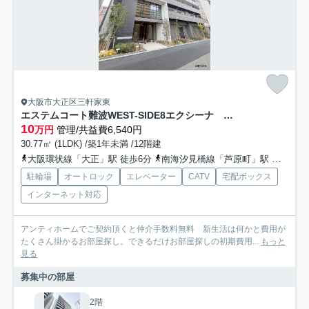
大阪市大正区三軒家東
エステムコート難波WEST-SIDE8エクシーナ 仲介手数料無料
10
万円
管理/共益費6,540円
30.77㎡ (1LDK) /築1年未満 /12階建
大阪環状線「大正」駅 徒歩6分
南海汐見橋線「芦原町」駅 徒歩12分
駐輪場
オートロック
エレベーター
CATV
宅配ボックス
インターネット対応
アンティホームでご契約頂くと仲介手数料無料 新生活は何かと費用が
たくさん掛かるお部屋探し。できるだけお部屋探しの初期費用...
もっと
見る
募集中の部屋
2階