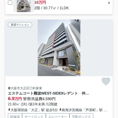
10万円
2階 / 30.77㎡ / 1LDK
賃貸マンション
大阪市大正区三軒家東
エステムコート難波WEST-SIDE9レデント 仲介手数料無料
6.9
万円
管理/共益費4,590円
21.60㎡ (1K) /築1年未満 /12階建
大阪環状線「大正」駅 徒歩5分
南海汐見橋線「芦原町」駅 徒歩11分
駐輪場
オートロック
エレベーター
宅配ボックス