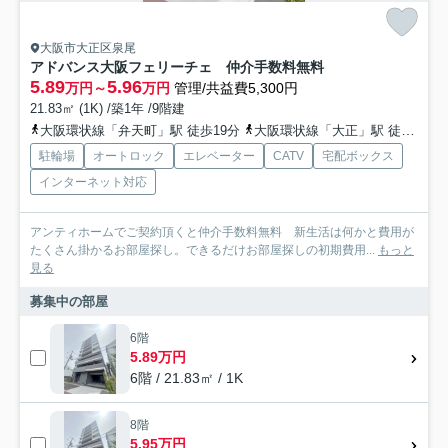
大阪市大正区泉尾
アドバンス大阪フェリーチェ 仲介手数料無料
5.89
5.96
万円～
万円
管理/共益費5,300円
21.83㎡ (1K) /築1年 /9階建
大阪環状線「弁天町」駅 徒歩19分
大阪環状線「大正」駅 徒歩20分
駐輪場
オートロック
エレベーター
CATV
宅配ボックス
インターネット対応
アンティホームでご契約頂くと仲介手数料無料 新生活は何かと費用が
たくさん掛かるお部屋探し。できるだけお部屋探しの初期費用...
もっと
見る
募集中の部屋
6階
5.89万円
6階 / 21.83㎡ / 1K
8階
5.95万円