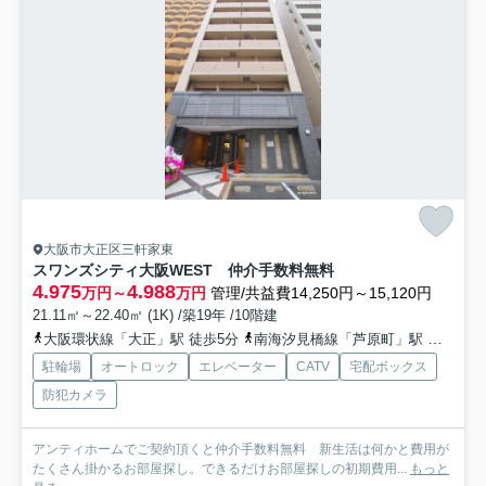
大阪市大正区三軒家東
スワンズシティ大阪WEST 仲介手数料無料
4.975
4.988
万円～
万円
管理/共益費14,250円～15,120円
21.11㎡～22.40㎡ (1K) /築19年 /10階建
大阪環状線「大正」駅 徒歩5分
南海汐見橋線「芦原町」駅 徒歩11分
駐輪場
オートロック
エレベーター
CATV
宅配ボックス
防犯カメラ
アンティホームでご契約頂くと仲介手数料無料 新生活は何かと費用が
たくさん掛かるお部屋探し。できるだけお部屋探しの初期費用...
もっと