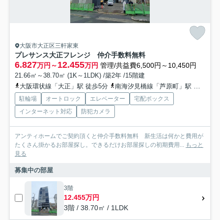
大阪市大正区三軒家東
プレサンス大正フレンジ 仲介手数料無料
6.827
12.455
万円～
万円
管理/共益費6,500円～10,450円
21.66㎡～38.70㎡ (1K～1LDK) /築2年 /15階建
大阪環状線「大正」駅 徒歩5分
南海汐見橋線「芦原町」駅 徒歩12分
駐輪場
オートロック
エレベーター
宅配ボックス
インターネット対応
防犯カメラ
アンティホームでご契約頂くと仲介手数料無料 新生活は何かと費用が
たくさん掛かるお部屋探し。できるだけお部屋探しの初期費用...
もっと
見る
募集中の部屋
3階
12.455万円
3階 / 38.70㎡ / 1LDK