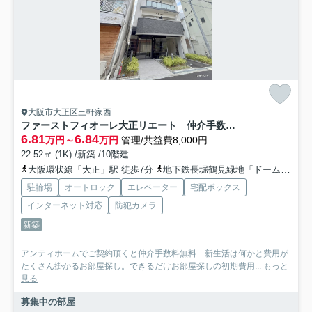
大阪市大正区三軒家西
ファーストフィオーレ大正リエート 仲介手数料無料
6.81
6.84
万円～
万円
管理/共益費8,000円
22.52㎡ (1K) /新築 /10階建
大阪環状線「大正」駅 徒歩7分
地下鉄長堀鶴見緑地「ドーム前千代崎」駅 徒歩13分
駐輪場
オートロック
エレベーター
宅配ボックス
インターネット対応
防犯カメラ
新築
アンティホームでご契約頂くと仲介手数料無料 新生活は何かと費用が
たくさん掛かるお部屋探し。できるだけお部屋探しの初期費用...
もっと
見る
募集中の部屋