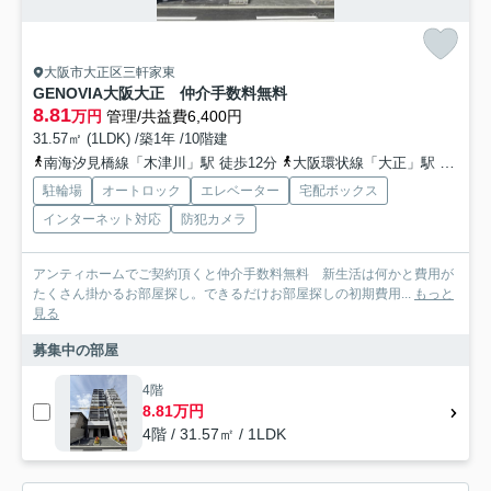
大阪市大正区三軒家東
GENOVIA大阪大正 仲介手数料無料
8.81
万円
管理/共益費6,400円
31.57㎡ (1LDK) /築1年 /10階建
南海汐見橋線「木津川」駅 徒歩12分
大阪環状線「大正」駅 徒歩16分
駐輪場
オートロック
エレベーター
宅配ボックス
インターネット対応
防犯カメラ
アンティホームでご契約頂くと仲介手数料無料 新生活は何かと費用が
たくさん掛かるお部屋探し。できるだけお部屋探しの初期費用...
もっと
見る
募集中の部屋
4階
8.81万円
4階 / 31.57㎡ / 1LDK