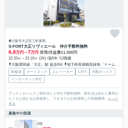
大阪市大正区三軒家西
S-FORT大正リヴィエール 仲介手数料無料
6.8
7
万円～
万円
管理/共益費11,000円
22.33㎡～23.10㎡ (1K) /築5年 /12階建
大阪環状線「大正」駅 徒歩8分
地下鉄長堀鶴見緑地「ドーム前千代崎」駅 徒歩14分
駐輪場
オートロック
エレベーター
CATV
宅配ボックス
インターネット対応
アンティホームでご契約頂くと仲介手数料無料 新生活は何かと費用が
たくさん掛かるお部屋探し。できるだけお部屋探しの初期費用...
もっと
見る
募集中の部屋
6階