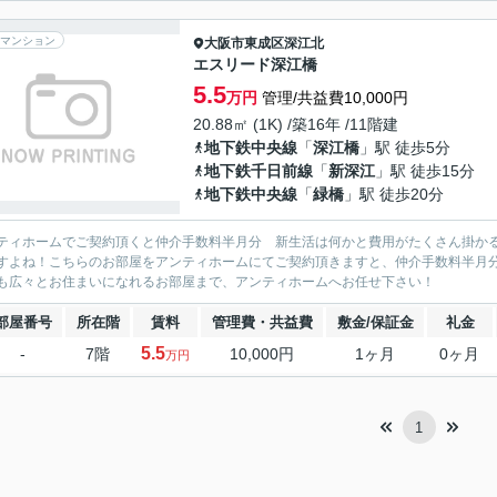
マンション
大阪市東成区
深江北
エスリード深江橋
5.5
万円
管理/共益費10,000円
20.88㎡ (1K) /築16年 /11階建
地下鉄中央線
「
深江橋
」駅 徒歩5分
地下鉄千日前線
「
新深江
」駅 徒歩15分
地下鉄中央線
「
緑橋
」駅 徒歩20分
ティホームでご契約頂くと仲介手数料半月分 新生活は何かと費用がたくさん掛か
すよね！こちらのお部屋をアンティホームにてご契約頂きますと、仲介手数料半月
も広々とお住まいになれるお部屋まで、アンティホームへお任せ下さい！
部屋番号
所在階
賃料
管理費・共益費
敷金/保証金
礼金
5.5
-
7階
10,000円
1ヶ月
0ヶ月
万円
1