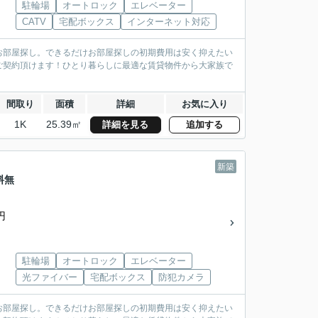
駐輪場
オートロック
エレベーター
CATV
宅配ボックス
インターネット対応
お部屋探し。できるだけお部屋探しの初期費用は安く抑えたい
ご契約頂けます！ひとり暮らしに最適な賃貸物件から大家族で
間取り
面積
詳細
お気に入り
1K
25.39㎡
詳細を見る
追加する
新築
料無
円
駐輪場
オートロック
エレベーター
光ファイバー
宅配ボックス
防犯カメラ
お部屋探し。できるだけお部屋探しの初期費用は安く抑えたい