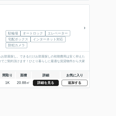
駐輪場
オートロック
エレベーター
宅配ボックス
インターネット対応
防犯カメラ
るお部屋探し。できるだけお部屋探しの初期費用は安く抑えた
分でご契約頂けます！ひとり暮らしに最適な賃貸物件から大家
間取り
面積
詳細
お気に入り
1K
20.88㎡
詳細を見る
追加する