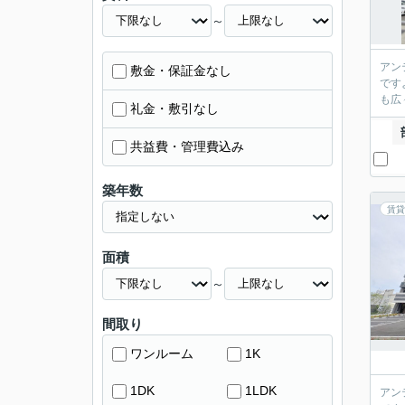
～
アン
敷金・保証金なし
です
も広
礼金・敷引なし
共益費・管理費込み
築年数
賃貸
面積
～
間取り
ワンルーム
1K
1DK
1LDK
アン