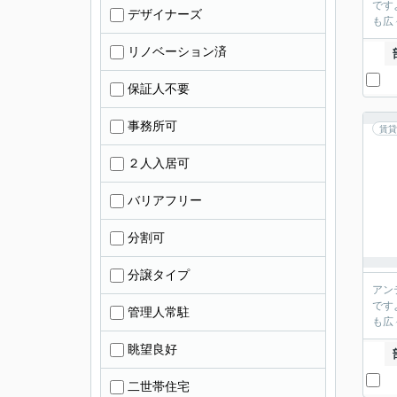
です
デザイナーズ
も広
リノベーション済
保証人不要
事務所可
賃貸
２人入居可
バリアフリー
分割可
分譲タイプ
アン
です
管理人常駐
も広
眺望良好
二世帯住宅