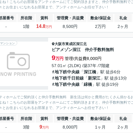
よね！こちらのお部屋をアンティホームにてご契約頂きますと、仲介手数料無料で
々とお住まいになれるお部屋まで、アンティホームへお任せ下さい！
部屋番号
所在階
賃料
管理費・共益費
敷金/保証金
礼金
14.8
-
1階
8,500円
2万円
2ヶ月
万円
マンション
大阪市東成区
深江北
ピアメゾン深江 仲介手数料無料
9
万円
管理/共益費8,000円
57.01㎡ (2LDK) /築37年 /7階建
地下鉄中央線
「
深江橋
」駅 徒歩6分
地下鉄千日前線
「
新深江
」駅 徒歩13分
地下鉄中央線
「
緑橋
」駅 徒歩19分
ティホームでご契約頂くと仲介手数料無料 新生活は何かと費用がたくさん掛かる
よね！こちらのお部屋をアンティホームにてご契約頂きますと、仲介手数料無料で
々とお住まいになれるお部屋まで、アンティホームへお任せ下さい！
部屋番号
所在階
賃料
管理費・共益費
敷金/保証金
礼金
9
-
3階
8,000円
1ヶ月
2ヶ月
万円