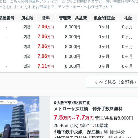
よね！こちらのお部屋をアンティホームにてご契約頂きますと、仲介手数料無料で
々とお住まいになれるお部屋まで、アンティホームへお任せ下さい！
部屋番号
所在階
賃料
管理費・共益費
敷金/保証金
礼金
7.06
-
2階
8,000円
0ヶ月
0ヶ月
万円
7.06
-
2階
8,000円
0ヶ月
0ヶ月
万円
7.06
-
2階
8,000円
0ヶ月
0ヶ月
万円
7.06
-
2階
8,000円
0ヶ月
0ヶ月
万円
7.11
-
2階
8,000円
0ヶ月
0ヶ月
万円
すべて見る（全87件
マンション
大阪市東成区
深江北
メトローサ深江橋 仲介手数料無料
7.5
7.7
万円～
万円
管理/共益費8,000円
25.46㎡ (1K) /築2年 /10階建
地下鉄中央線
「
深江橋
」駅 徒歩4分