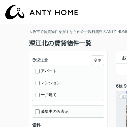
大阪市で賃貸物件を探すなら仲介手数料無料のANTY HOM
深江北の賃貸物件一覧
お
深江北
変更
アパート
マンション
6
9
棟
一戸建て
賃貸
募集中のみ表示
賃料