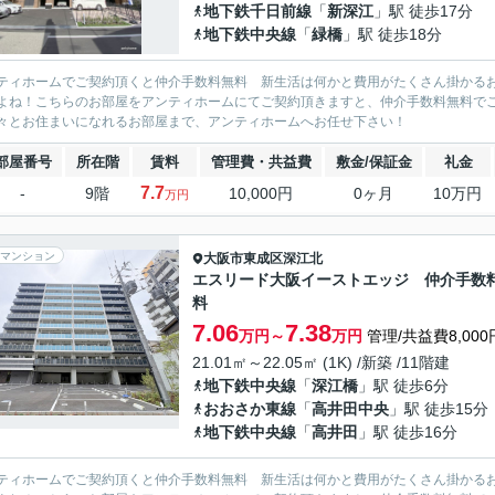
地下鉄千日前線
「
新深江
」駅 徒歩17分
地下鉄中央線
「
緑橋
」駅 徒歩18分
ティホームでご契約頂くと仲介手数料無料 新生活は何かと費用がたくさん掛かる
よね！こちらのお部屋をアンティホームにてご契約頂きますと、仲介手数料無料で
々とお住まいになれるお部屋まで、アンティホームへお任せ下さい！
部屋番号
所在階
賃料
管理費・共益費
敷金/保証金
礼金
7.7
-
9階
10,000円
0ヶ月
10万円
万円
マンション
大阪市東成区
深江北
エスリード大阪イーストエッジ 仲介手数
料
7.06
7.38
万円～
万円
管理/共益費8,000
21.01㎡～22.05㎡ (1K) /新築 /11階建
地下鉄中央線
「
深江橋
」駅 徒歩6分
おおさか東線
「
高井田中央
」駅 徒歩15分
地下鉄中央線
「
高井田
」駅 徒歩16分
ティホームでご契約頂くと仲介手数料無料 新生活は何かと費用がたくさん掛かる