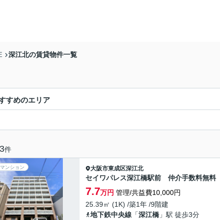
深江北の賃貸物件一覧
E
すすめのエリア
3
件
マンション
大阪市東成区
深江北
セイワパレス深江橋駅前 仲介手数料無料
7.7
万円
管理/共益費10,000円
25.39㎡ (1K) /築1年 /9階建
地下鉄中央線
「
深江橋
」駅 徒歩3分