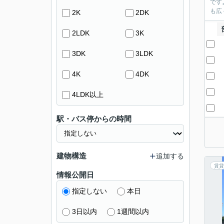
です
も広
2K
2DK
2LDK
3K
3DK
3LDK
4K
4DK
4LDK以上
駅・バス停からの時間
建物構造
追加する
賃貸
情報公開日
指定しない
本日
3日以内
1週間以内