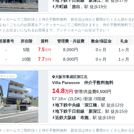
地下鉄千日前線
「
新深江
」駅 徒歩17分
片町線
「
放出
」駅 徒歩19分
ティホームでご契約頂くと仲介手数料無料 新生活は何かと費用がたくさん掛かる
よね！こちらのお部屋をアンティホームにてご契約頂きますと、仲介手数料無料で
々とお住まいになれるお部屋まで、アンティホームへお任せ下さい！
部屋番号
所在階
賃料
管理費・共益費
敷金/保証金
礼金
7.5
-
5階
8,000円
0ヶ月
1ヶ月
万円
7.7
-
10階
8,000円
0ヶ月
1ヶ月
万円
マンション
大阪市東成区
深江北
Villa Parasore 仲介手数料無料
14.8
万円
管理/共益費8,500円
57.18㎡ (2LDK) /新築 /3階建
地下鉄中央線
「
深江橋
」駅 徒歩12分
地下鉄千日前線
「
新深江
」駅 徒歩15分
近鉄大阪線
「
布施
」駅 徒歩18分
ティホームでご契約頂くと仲介手数料無料 新生活は何かと費用がたくさん掛かる