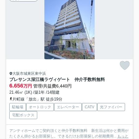
大阪市城東区東中浜
プレサンス深江橋ラヴィゲート 仲介手数料無料
6.656
万円
管理/共益費6,440円
21.46㎡ (1K) /築1年 /14階建
片町線「放出」駅 徒歩19分
駐輪場
オートロック
エレベーター
CATV
光ファイバー
宅配ボックス
アンティホームでご契約頂くと仲介手数料無料 新生活は何かと費用が
たくさん掛かるお部屋探し。できるだけお部屋探しの初期費用...
もっと