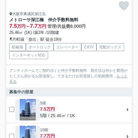
大阪市東成区深江北
メトローサ深江橋 仲介手数料無料
7.5
7.7
万円～
万円
管理/共益費8,000円
25.46㎡ (1K) /築2年 /10階建
片町線「放出」駅 徒歩19分
駐輪場
オートロック
エレベーター
CATV
宅配ボックス
インターネット対応
アンティホームでご契約頂くと仲介手数料無料 新生活は何かと費用が
たくさん掛かるお部屋探し。できるだけお部屋探しの初期費用...
もっと
見る
募集中の部屋
5階
7.5万円
5階 / 25.46㎡ / 1K
10階
7.7万円