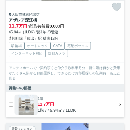
大阪市城東区諏訪
アザレア深江橋
11.7
万円
管理/共益費8,000円
45.94㎡ (1LDK) /築1年 /3階建
片町線「放出」駅 徒歩12分
駐輪場
オートロック
CATV
宅配ボックス
インターネット対応
防犯カメラ
アンティホームでご契約頂くと仲介手数料半月分 新生活は何かと費用
がたくさん掛かるお部屋探し。できるだけお部屋探しの初期費...
もっと
見る
募集中の部屋
1階
11.7万円
1階 / 45.94㎡ / 1LDK
賃貸マンション