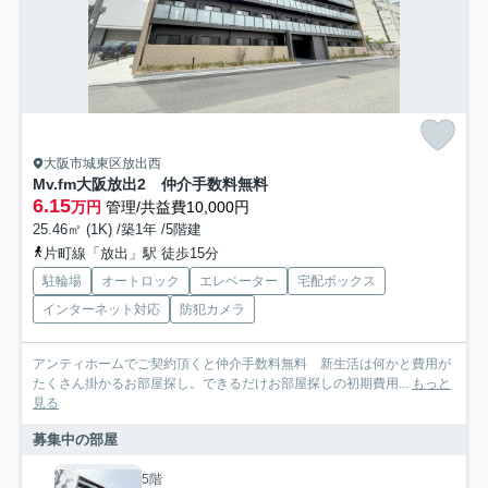
大阪市城東区放出西
Mv.fm大阪放出2 仲介手数料無料
6.15
万円
管理/共益費10,000円
25.46㎡ (1K) /築1年 /5階建
片町線「放出」駅 徒歩15分
駐輪場
オートロック
エレベーター
宅配ボックス
インターネット対応
防犯カメラ
アンティホームでご契約頂くと仲介手数料無料 新生活は何かと費用が
たくさん掛かるお部屋探し。できるだけお部屋探しの初期費用...
もっと
見る
募集中の部屋
5階