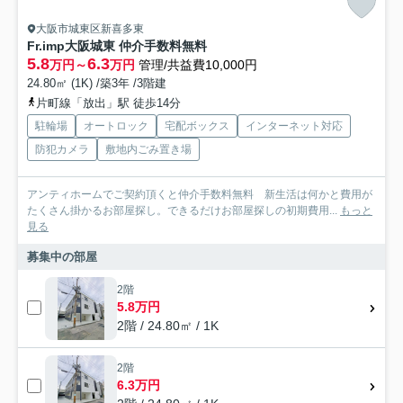
大阪市城東区新喜多東
Fr.imp大阪城東 仲介手数料無料
5.8
6.3
万円～
万円
管理/共益費10,000円
24.80㎡ (1K) /築3年 /3階建
片町線「放出」駅 徒歩14分
駐輪場
オートロック
宅配ボックス
インターネット対応
防犯カメラ
敷地内ごみ置き場
アンティホームでご契約頂くと仲介手数料無料 新生活は何かと費用が
たくさん掛かるお部屋探し。できるだけお部屋探しの初期費用...
もっと
見る
募集中の部屋
2階
5.8万円
2階 / 24.80㎡ / 1K
2階
6.3万円