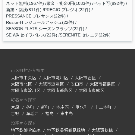
ネット無料(1967件)
敷金・礼金0円(1033件)
ペット可(892件)
新築・築浅(811件)
PREGIO プレジオ(22件)
PRESSANCE プレサンス(22件)
Resiur-H レジュールアッシュ(22件)
SEASON FLATS シーズンフラッツ(22件)
SEIWA セイワパレス(22件)
SERENITE セレニテ(22件)
市区町村から探す
大阪市中央区
大阪市淀川区
大阪市西区
大阪市北区
大阪市浪速区
吹田市
大阪市福島区
大阪市東淀川区
大阪市都島区
大阪市東成区
町名から探す
宮原
谷町
新町
本庄西
垂水町
十三本町
吉野
海老江
福島
東中島
沿線から探す
地下鉄御堂筋線
地下鉄長堀鶴見緑地
大阪環状線