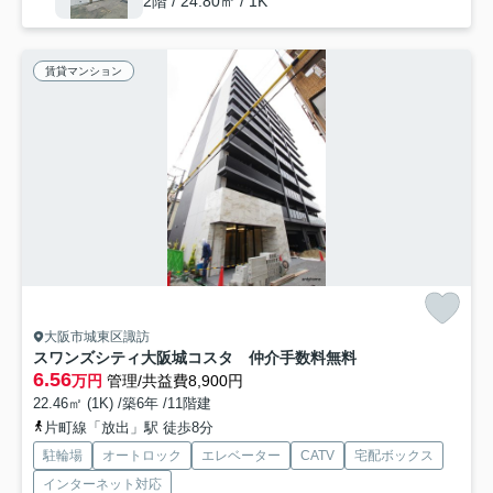
2階 / 24.80㎡ / 1K
賃貸マンション
大阪市城東区諏訪
スワンズシティ大阪城コスタ 仲介手数料無料
6.56
万円
管理/共益費8,900円
22.46㎡ (1K) /築6年 /11階建
片町線「放出」駅 徒歩8分
駐輪場
オートロック
エレベーター
CATV
宅配ボックス
インターネット対応