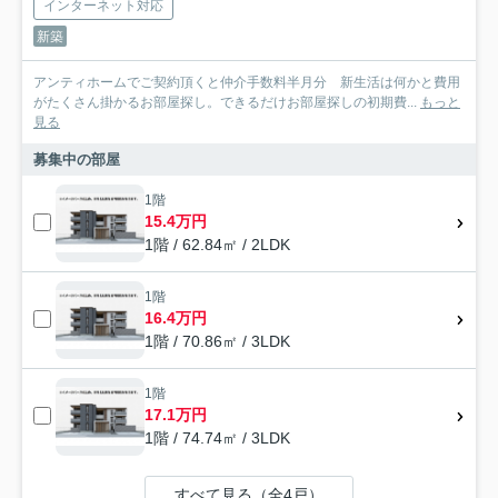
インターネット対応
新築
アンティホームでご契約頂くと仲介手数料半月分 新生活は何かと費用
がたくさん掛かるお部屋探し。できるだけお部屋探しの初期費...
もっと
見る
募集中の部屋
1階
15.4万円
1階 / 62.84㎡ / 2LDK
1階
16.4万円
1階 / 70.86㎡ / 3LDK
1階
17.1万円
1階 / 74.74㎡ / 3LDK
すべて見る（全4戸）