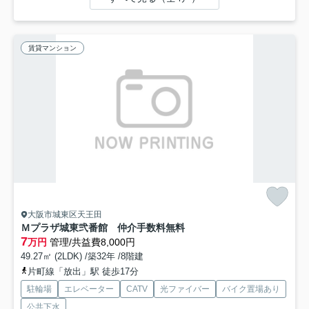
賃貸マンション
大阪市城東区天王田
Ｍプラザ城東弐番館 仲介手数料無料
7
万円
管理/共益費8,000円
49.27㎡ (2LDK) /築32年 /8階建
片町線「放出」駅 徒歩17分
駐輪場
エレベーター
CATV
光ファイバー
バイク置場あり
公共下水