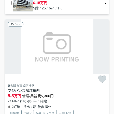
6.15万円
5階 / 25.46㎡ / 1K
アパート
大阪市東成区神路
フジパレス深江橋西
5.8
万円
管理/共益費5,300円
27.60㎡ (1K) /築6年 /3階建
片町線「放出」駅 徒歩18分
駐輪場
CATV
宅配ボックス
公共下水