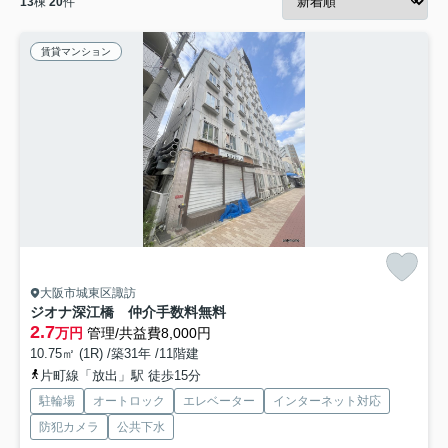
13
棟
20
件
賃貸マンション
大阪市城東区諏訪
ジオナ深江橋 仲介手数料無料
2.7
万円
管理/共益費8,000円
10.75㎡ (1R) /築31年 /11階建
片町線「放出」駅 徒歩15分
駐輪場
オートロック
エレベーター
インターネット対応
防犯カメラ
公共下水