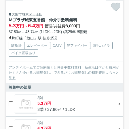
大阪市城東区天王田
Ｍプラザ城東五番館 仲介手数料無料
5.3
6.4
万円～
万円
管理/共益費8,000円
37.80㎡～43.74㎡ (1LDK～2DK) /築29年 /9階建
片町線「放出」駅 徒歩15分
駐輪場
エレベーター
CATV
光ファイバー
防犯カメラ
バイク置場あり
アンティホームでご契約頂くと仲介手数料無料 新生活は何かと費用が
たくさん掛かるお部屋探し。できるだけお部屋探しの初期費用...
もっと
見る
募集中の部屋
3階
5.3万円
3階 / 37.80㎡ / 1LDK
8階
6.3万円