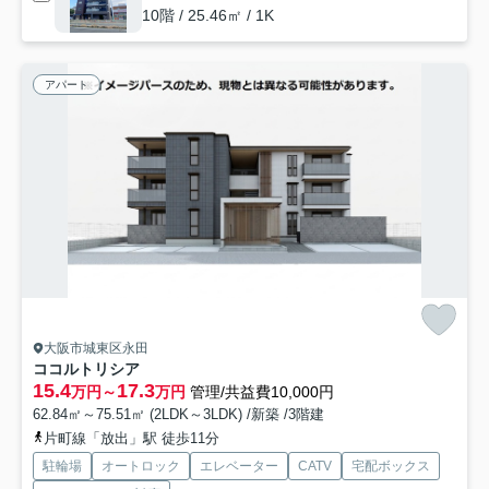
10階 / 25.46㎡ / 1K
アパート
大阪市城東区永田
ココルトリシア
15.4
17.3
万円～
万円
管理/共益費10,000円
62.84㎡～75.51㎡ (2LDK～3LDK) /新築 /3階建
片町線「放出」駅 徒歩11分
駐輪場
オートロック
エレベーター
CATV
宅配ボックス