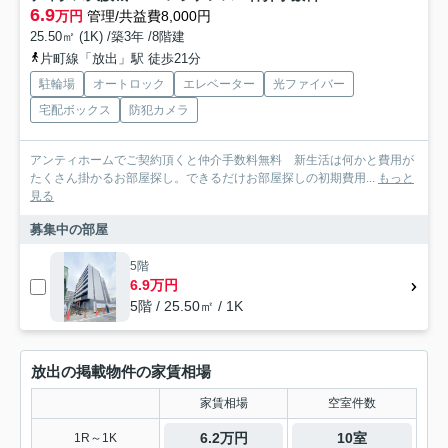
6.9
万円
管理/共益費8,000円
25.50㎡ (1K) /築3年 /8階建
片町線「放出」駅 徒歩21分
駐輪場
オートロック
エレベーター
光ファイバー
宅配ボックス
防犯カメラ
アンティホームでご契約頂くと仲介手数料無料 新生活は何かと費用が
たくさん掛かるお部屋探し。できるだけお部屋探しの初期費用...
もっと
見る
募集中の部屋
5階
6.9万円
5階 / 25.50㎡ / 1K
放出の掲載物件の家賃相場
家賃相場
空室件数
6.2万円
10室
1R～1K