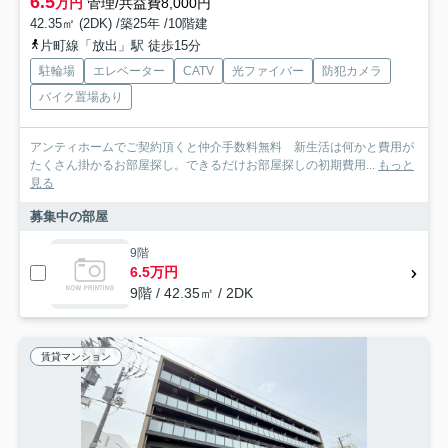
6.5
万円
管理/共益費8,000円
42.35㎡ (2DK) /築25年 /10階建
片町線「放出」駅 徒歩15分
駐輪場
エレベーター
CATV
光ファイバー
防犯カメラ
バイク置場あり
アンティホームでご契約頂くと仲介手数料無料 新生活は何かと費用が
たくさん掛かるお部屋探し。できるだけお部屋探しの初期費用...
もっと
見る
募集中の部屋
9階
6.5万円
9階 / 42.35㎡ / 2DK
賃貸マンション