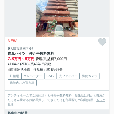
NEW
大阪市浪速区桜川
青風ハイツ 仲介手数料無料
7.8
8
万円～
万円
管理/共益費7,000円
41.04㎡ (2DK) /築42年 /8階建
南海汐見橋線「汐見橋」駅 徒歩7分
駐輪場
エレベーター
CATV
光ファイバー
防犯カメラ
敷地内ごみ置き場
アンティホームでご契約頂くと仲介手数料無料 新生活は何かと費用が
たくさん掛かるお部屋探し。できるだけお部屋探しの初期費用...
もっと
見る
募集中の部屋