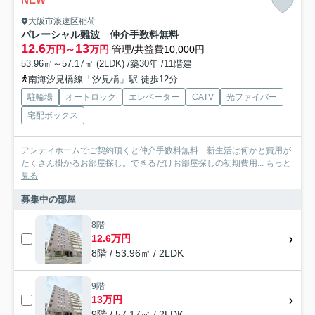
大阪市浪速区稲荷
パレーシャル難波 仲介手数料無料
12.6
13
万円～
万円
管理/共益費10,000円
53.96㎡～57.17㎡ (2LDK) /築30年 /11階建
南海汐見橋線「汐見橋」駅 徒歩12分
駐輪場
オートロック
エレベーター
CATV
光ファイバー
宅配ボックス
アンティホームでご契約頂くと仲介手数料無料 新生活は何かと費用が
たくさん掛かるお部屋探し。できるだけお部屋探しの初期費用...
もっと
見る
募集中の部屋
8階
12.6万円
8階 / 53.96㎡ / 2LDK
9階
13万円
9階 / 57.17㎡ / 2LDK