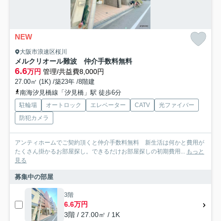
NEW
大阪市浪速区桜川
メルクリオール難波 仲介手数料無料
6.6
万円
管理/共益費8,000円
27.00㎡ (1K) /築23年 /8階建
南海汐見橋線「汐見橋」駅 徒歩6分
駐輪場
オートロック
エレベーター
CATV
光ファイバー
防犯カメラ
アンティホームでご契約頂くと仲介手数料無料 新生活は何かと費用が
たくさん掛かるお部屋探し。できるだけお部屋探しの初期費用...
もっと
見る
募集中の部屋
3階
6.6万円
3階 / 27.00㎡ / 1K