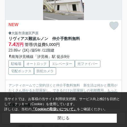
NEW
大阪市浪速区芦原
リヴィアス難波ルノン 仲介手数料無料
7.4
万円
管理/共益費5,000円
23.89㎡ (1K) /築5年 /11階建
南海汐見橋線「汐見橋」駅 徒歩9分
駐輪場
オートロック
エレベーター
光ファイバー
宅配ボックス
防犯カメラ
アンティホームでご契約頂くと仲介手数料無料 新生活は何かと費用が
たくさん掛かるお部屋探し。できるだけお部屋探しの初期費用...
もっと
見る
当サイトでは、お客様の当サイト利用状況把握、サービス向上検討を目的と
して、クッキー（Cookie）を使用しています。
募集中の部屋
詳しくは、当社の
「Cookieの取扱いについて」
をご確認ください。
11階
閉じる
検索条件を変更
まとめてお問い合わせ
7.4万円
11階 / 23.89㎡ / 1K