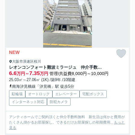
NEW
大阪市浪速区桜川
レオンコンフォート難波ミラージュ 仲介手数料無料
6.6
7.35
万円～
万円
管理/共益費8,000円～10,000円
25.03㎡～27.06㎡ (1K) /築9年 /10階建
南海汐見橋線「汐見橋」駅 徒歩5分
駐輪場
オートロック
エレベーター
宅配ボックス
インターネット対応
防犯カメラ
アンティホームでご契約頂くと仲介手数料無料 新生活は何かと費用が
たくさん掛かるお部屋探し。できるだけお部屋探しの初期費用...
もっと
見る