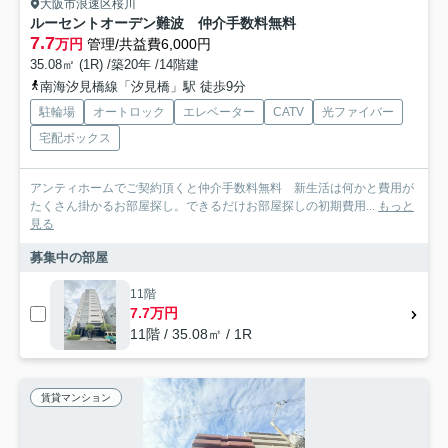
大阪市浪速区桜川
ルーセントオーデン難波 仲介手数料無料
7.7
万円
管理/共益費6,000円
35.08㎡ (1R) /築20年 /14階建
南海汐見橋線「汐見橋」駅 徒歩9分
駐輪場
オートロック
エレベーター
CATV
光ファイバー
宅配ボックス
アンティホームでご契約頂くと仲介手数料無料 新生活は何かと費用が
たくさん掛かるお部屋探し。できるだけお部屋探しの初期費用...
もっと
見る
募集中の部屋
11階
7.7万円
11階 / 35.08㎡ / 1R
賃貸マンション