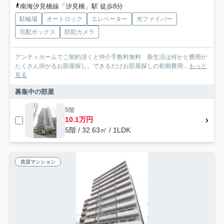
南海汐見橋線「汐見橋」駅 徒歩8分
駐輪場
オートロック
エレベーター
光ファイバー
宅配ボックス
防犯カメラ
アンティホームでご契約頂くと仲介手数料無料 新生活は何かと費用が
たくさん掛かるお部屋探し。できるだけお部屋探しの初期費用...
もっと
見る
募集中の部屋
5階
10.1万円
5階 / 32.63㎡ / 1LDK
賃貸マンション