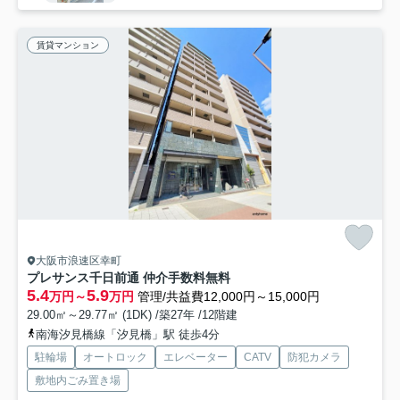
賃貸マンション
大阪市浪速区幸町
プレサンス千日前通 仲介手数料無料
5.4
5.9
万円～
万円
管理/共益費12,000円～15,000円
29.00㎡～29.77㎡ (1DK) /築27年 /12階建
南海汐見橋線「汐見橋」駅 徒歩4分
駐輪場
オートロック
エレベーター
CATV
防犯カメラ
敷地内ごみ置き場