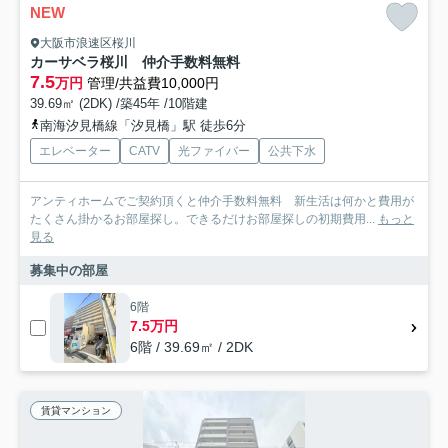
NEW
大阪市浪速区桜川
カーサベラ桜川 仲介手数料無料
7.5
万円
管理/共益費10,000円
39.69㎡ (2DK) /築45年 /10階建
南海汐見橋線「汐見橋」駅 徒歩6分
エレベーター
CATV
光ファイバー
公共下水
アンティホームでご契約頂くと仲介手数料無料 新生活は何かと費用が
たくさん掛かるお部屋探し。できるだけお部屋探しの初期費用...
もっと
見る
募集中の部屋
6階
7.5万円
6階 / 39.69㎡ / 2DK
賃貸マンション