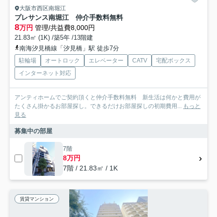
大阪市西区南堀江
プレサンス南堀江 仲介手数料無料
8
万円
管理/共益費8,000円
21.83㎡ (1K) /築5年 /13階建
南海汐見橋線「汐見橋」駅 徒歩7分
駐輪場
オートロック
エレベーター
CATV
宅配ボックス
インターネット対応
アンティホームでご契約頂くと仲介手数料無料 新生活は何かと費用が
たくさん掛かるお部屋探し。できるだけお部屋探しの初期費用...
もっと
見る
募集中の部屋
7階
8万円
7階 / 21.83㎡ / 1K
賃貸マンション