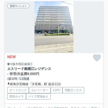
賃貸マンション
NEW
大阪市西区南堀江
エスリード南堀江レジデンス
-
管理/共益費8,000円
/築10年 /11階建
南海汐見橋線「汐見橋」駅 徒歩11分
オートロック
エレベーター
CATV
宅配ボックス
防犯カメラ
バイク置場あり