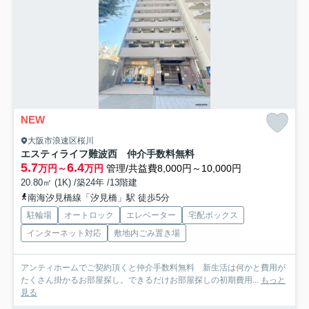
NEW
大阪市浪速区桜川
エスティライフ難波西 仲介手数料無料
5.7
6.4
万円～
万円
管理/共益費8,000円～10,000円
20.80㎡ (1K) /築24年 /13階建
南海汐見橋線「汐見橋」駅 徒歩5分
駐輪場
オートロック
エレベーター
宅配ボックス
インターネット対応
敷地内ごみ置き場
アンティホームでご契約頂くと仲介手数料無料 新生活は何かと費用が
たくさん掛かるお部屋探し。できるだけお部屋探しの初期費用...
もっと
見る