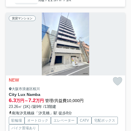
賃貸マンション
NEW
大阪市浪速区桜川
City Lux Namba
6.3
7.2
万円～
万円
管理/共益費10,000円
23.26㎡ (1K) /築9年 /13階建
南海汐見橋線「汐見橋」駅 徒歩8分
駐輪場
オートロック
エレベーター
CATV
宅配ボックス
バイク置場あり