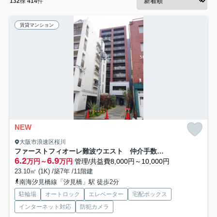
132
棟
414
件
賃貸マンション
NEW
大阪市浪速区桜川
ファーストフィオーレ難波ウエスト 仲介手数料無料
6.2
6.9
万円～
万円
管理/共益費8,000円～10,000円
23.10㎡ (1K) /築7年 /11階建
南海汐見橋線「汐見橋」駅 徒歩2分
駐輪場
オートロック
エレベーター
宅配ボックス
インターネット対応
防犯カメラ