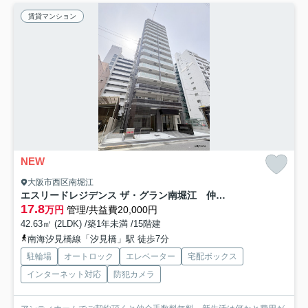
賃貸マンション
NEW
大阪市西区南堀江
エスリードレジデンス ザ・グラン南堀江 仲介手数料無料
17.8
万円
管理/共益費20,000円
42.63㎡ (2LDK) /築1年未満 /15階建
南海汐見橋線「汐見橋」駅 徒歩7分
駐輪場
オートロック
エレベーター
宅配ボックス
インターネット対応
防犯カメラ