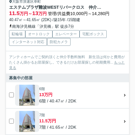
大阪市浪速区幸町
エステムプラザ難波WESTリバークロス 仲介手数料無料
11.5
13
万円～
万円
管理/共益費10,000円～14,280円
40.47㎡～41.65㎡ (2DK) /築15年 /15階建
南海汐見橋線「汐見橋」駅 徒歩7分
駐輪場
オートロック
エレベーター
宅配ボックス
インターネット対応
防犯カメラ
アンティホームでご契約頂くと仲介手数料無料 新生活は何かと費用が
たくさん掛かるお部屋探し。できるだけお部屋探しの初期費用...
もっと
見る
募集中の部屋
6階
13万円
6階 / 40.47㎡ / 2DK
7階
11.5万円
7階 / 41.65㎡ / 2DK