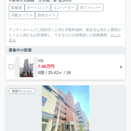
南海汐見橋線「汐見橋」駅 徒歩6分
駐輪場
オートロック
エレベーター
光ファイバー
宅配ボックス
防犯カメラ
アンティホームでご契約頂くと仲介手数料無料 新生活は何かと費用が
たくさん掛かるお部屋探し、できるだけお部屋探しの初期費用...
もっと
見る
募集中の部屋
6階
7.06万円
6階 / 25.62㎡ / 1K
賃貸マンション