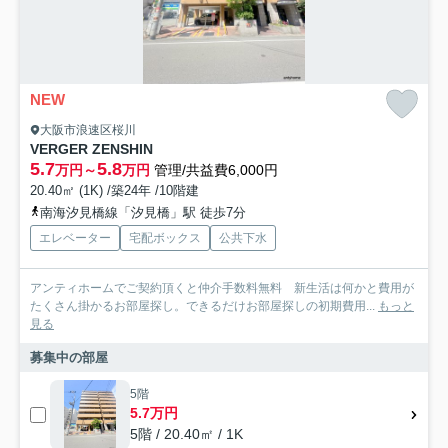
NEW
大阪市浪速区桜川
VERGER ZENSHIN
5.7
5.8
万円～
万円
管理/共益費6,000円
20.40㎡ (1K) /築24年 /10階建
南海汐見橋線「汐見橋」駅 徒歩7分
エレベーター
宅配ボックス
公共下水
アンティホームでご契約頂くと仲介手数料無料 新生活は何かと費用が
たくさん掛かるお部屋探し。できるだけお部屋探しの初期費用...
もっと
見る
募集中の部屋
5階
5.7万円
5階 / 20.40㎡ / 1K