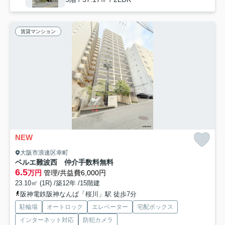
賃貸マンション
NEW
大阪市浪速区幸町
ベルエ難波西 仲介手数料無料
6.5
万円
管理/共益費6,000円
23.10㎡ (1R) /築12年 /15階建
阪神電鉄阪神なんば「桜川」駅 徒歩7分
駐輪場
オートロック
エレベーター
宅配ボックス
インターネット対応
防犯カメラ