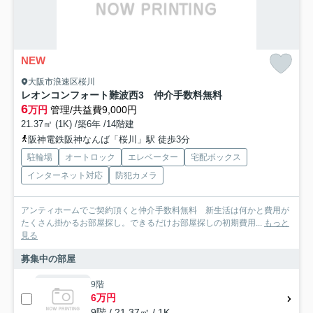
NEW
大阪市浪速区桜川
レオンコンフォート難波西3 仲介手数料無料
6
万円
管理/共益費9,000円
21.37㎡ (1K) /築6年 /14階建
阪神電鉄阪神なんば「桜川」駅 徒歩3分
駐輪場
オートロック
エレベーター
宅配ボックス
インターネット対応
防犯カメラ
アンティホームでご契約頂くと仲介手数料無料 新生活は何かと費用が
たくさん掛かるお部屋探し。できるだけお部屋探しの初期費用...
もっと
見る
募集中の部屋
9階
6万円
9階 / 21.37㎡ / 1K