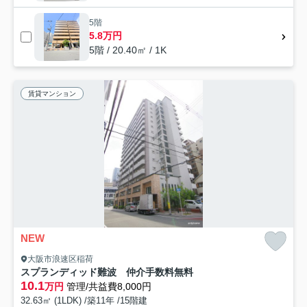
5階
5.8万円
5階 / 20.40㎡ / 1K
賃貸マンション
NEW
大阪市浪速区稲荷
スプランディッド難波 仲介手数料無料
10.1
万円
管理/共益費8,000円
32.63㎡ (1LDK) /築11年 /15階建