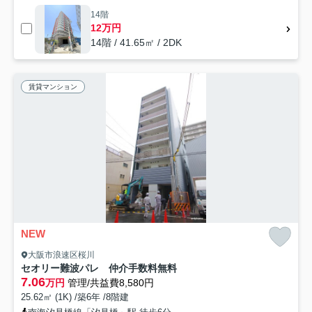
14階
12万円
14階 / 41.65㎡ / 2DK
賃貸マンション
NEW
大阪市浪速区桜川
セオリー難波パレ 仲介手数料無料
7.06
万円
管理/共益費8,580円
25.62㎡ (1K) /築6年 /8階建