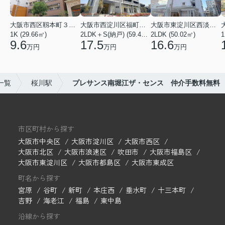
大阪市西区靱本町３丁目
大阪市西淀川区福町２丁目
大阪市東淀川区西淡路１丁目
1K (29.66㎡)
2LDK＋S(納戸) (59.48㎡)
2LDK (50.02㎡)
1
9.6
17.5
16.6
万円
万円
万円
一覧
桜川駅
プレサンス南堀江ザ・センス 仲介手数料無料
市区町村から探す
大阪市中央区
大阪市淀川区
大阪市西区
大阪市北区
大阪市浪速区
吹田市
大阪市福島区
大阪市東淀川区
大阪市都島区
大阪市東成区
町名から探す
宮原
谷町
新町
本庄西
垂水町
十三本町
吉野
海老江
福島
東中島
沿線から探す