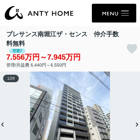
プレサンス南堀江ザ・センス 仲介手数
料無料
空室7
7.556万円～7.945万円
管理/共益費 6,440円～6,550円
1
/
29