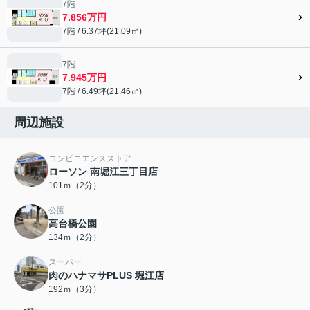
7階
7.856万円
7階 / 6.37坪(21.09㎡)
7階
7.945万円
7階 / 6.49坪(21.46㎡)
周辺施設
コンビニエンスストア
ローソン 南堀江三丁目店
101ｍ（2分）
公園
高台橋公園
134ｍ（2分）
スーパー
肉のハナマサPLUS 堀江店
192ｍ（3分）