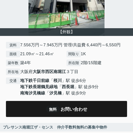
【外観】
7.556万円～7.945万円 管理/共益費 6,440円～6,550円
賃料
21.09㎡～21.46㎡
1K
面積
間取り
築4年
2階/15階建
築年数
所在階
大阪府
大阪市西区
南堀江
３丁目
所在地
地下鉄千日前線
「
桜川
」駅 徒歩6分
交通
地下鉄長堀鶴見緑地
「
西長堀
」駅 徒歩9分
南海汐見橋線
「
汐見橋
」駅 徒歩9分
お問い合わせ
無料
プレサンス南堀江ザ・センス 仲介手数料無料の募集中物件