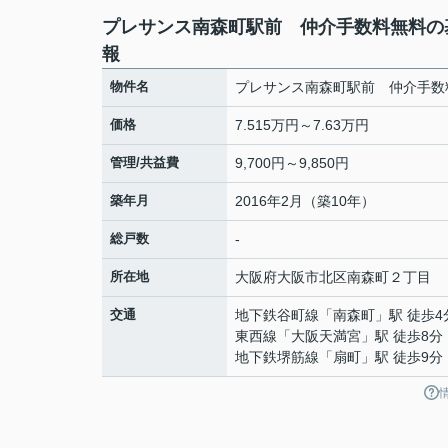
プレサンス南森町駅前 仲介手数料無料の
報
物件名
プレサンス南森町駅前 仲介手数
価格
7.515万円～7.63万円
管理/共益費
9,700円～9,850円
築年月
2016年2月（築10年）
総戸数
-
所在地
大阪府
大阪市北区
南森町
２丁目
交通
地下鉄谷町線
「
南森町
」駅 徒歩4
東西線
「
大阪天満宮
」駅 徒歩8分
地下鉄堺筋線
「
扇町
」駅 徒歩9分