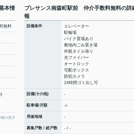
基本情
プレサンス南森町駅前 仲介手数料無料の詳
報
料無料
設備条件
エレベーター
駐輪場
バイク置場あり
敷地内ごみ置き場
外観タイル張り
光ファイバー
オートロック
宅配ボックス
防犯カメラ
24時間ゴミ出し可
設備(その他)
-
分
駐車場/月額
-/-
用途地域
-
情報の見方
募集戸数 / 総戸数
- / -