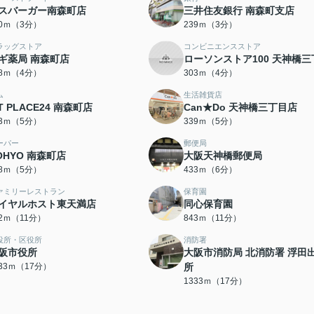
スバーガー南森町店
三井住友銀行 南森町支店
10ｍ（3分）
239ｍ（3分）
ラッグストア
コンビニエンスストア
ギ薬局 南森町店
ローソンストア100 天神橋三
98ｍ（4分）
303ｍ（4分）
ム
生活雑貨店
IT PLACE24 南森町店
Can★Do 天神橋三丁目店
33ｍ（5分）
339ｍ（5分）
ーパー
郵便局
OHYO 南森町店
大阪天神橋郵便局
58ｍ（5分）
433ｍ（6分）
ァミリーレストラン
保育園
イヤルホスト東天満店
同心保育園
32ｍ（11分）
843ｍ（11分）
役所・区役所
消防署
阪市役所
大阪市消防局 北消防署 浮田
333ｍ（17分）
所
1333ｍ（17分）