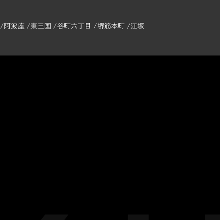
阿波座
東三国
谷町六丁目
堺筋本町
江坂