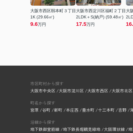
大阪市西区靱本町３丁目
大阪市西淀川区福町２丁目
大
1K (29.66㎡)
2LDK＋S(納戸) (59.48㎡)
2LD
9.6
17.5
16
万円
万円
市区町村から探す
大阪市中央区
大阪市淀川区
大阪市西区
大阪市北区
町名から探す
宮原
谷町
新町
本庄西
垂水町
十三本町
吉野
沿線から探す
地下鉄御堂筋線
地下鉄長堀鶴見緑地
大阪環状線
地