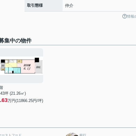
取引態様
仲介
情報
募集中の物件
階
.43坪 (21.26㎡)
.63
万円(11866.25円/坪)
ァーストフード
銀行