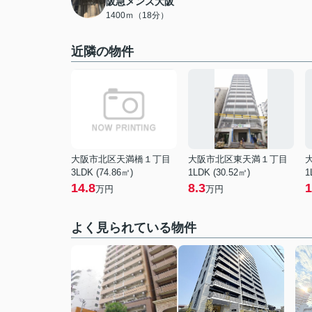
阪急メンズ大阪
1400ｍ（18分）
近隣の物件
大阪市北区天満橋１丁目
大阪市北区東天満１丁目
3LDK (74.86㎡)
1LDK (30.52㎡)
1
14.8
8.3
1
万円
万円
よく見られている物件