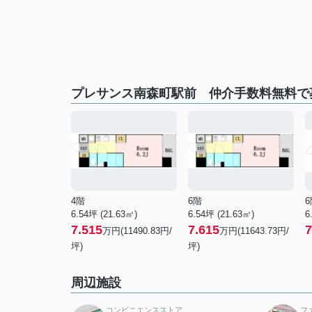
プレサンス南森町駅前 仲介手数料無料で
4階
6階
6
6.54坪 (21.63㎡)
6.54坪 (21.63㎡)
6
7.515
7.615
7
万円(11490.83円/
万円(11643.73円/
坪)
坪)
周辺施設
コンビニエンスストア
フ