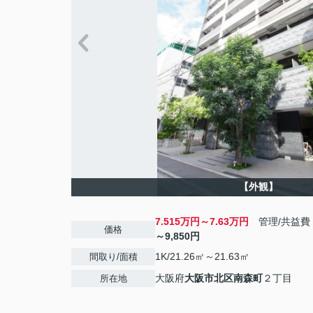
【外観】
7.515万円～7.63万円
管理/共益費
価格
～9,850円
1K/21.26㎡～21.63㎡
間取り/面積
大阪府
大阪市北区
南森町
２丁目
所在地