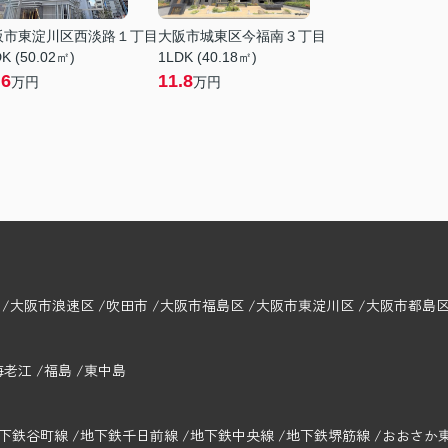
阪市東淀川区西淡路１丁目
大阪市城東区今福南３丁目
K (50.02㎡)
1LDK (40.18㎡)
.6
11.8
万円
万円
大阪市浪速区
吹田市
大阪市福島区
大阪市東淀川区
大阪市都島
海老江
福島
東中島
下鉄谷町線
地下鉄千日前線
地下鉄中央線
地下鉄堺筋線
おおさか