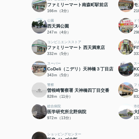
ファミリーマート南森町駅前店
モ
166ｍ（3分）
2
公園
ド
西天満公園
ス
247ｍ（4分）
2
コンビニエンスストア
ジ
ファミリーマート 西天満東店
F
332ｍ（5分）
3
スーパー
ス
CoDeli（こデリ）天神橋３丁目店
K
343ｍ（5分）
3
警察
フ
曽根崎警察署 天神橋四丁目交番
ロ
828ｍ（11分）
8
総合病院
市
医学研究所北野病院
大
972ｍ（13分）
1
ショッピングセンター