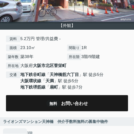
【外観】
5.2万円 管理/共益費 -
賃料
23.10㎡
1R
面積
間取り
築38年
3階/9階建
築年数
所在階
大阪府
大阪市北区
菅栄町
所在地
地下鉄谷町線
「
天神橋筋六丁目
」駅 徒歩5分
交通
大阪環状線
「
天満
」駅 徒歩5分
地下鉄堺筋線
「
扇町
」駅 徒歩7分
お問い合わせ
無料
ライオンズマンション天神橋 仲介手数料無料の募集中物件
3階