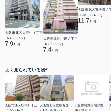
大阪市北区東天満２
1LDK (36.45㎡)
11.7
万円
大阪市北区大淀中１丁目
1K (23.27㎡)
大阪市北区中崎２丁目
7.9
1K (30.83㎡)
万円
7.4
万円
よく見られている物件
大阪市西区靱本町３丁目
大阪市西区京町堀２丁目
大阪市城東区鴫野東３丁目
1K (29.66㎡)
2LDK (76.86㎡)
1K (29.10㎡)
1