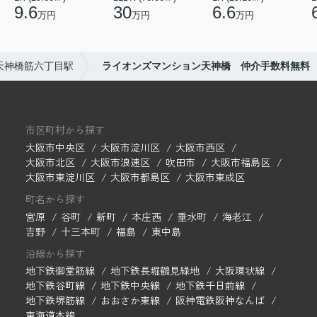
9.6
30
6.6
万円
万円
万円
天神橋筋六丁目駅
ライオンズマンション天神橋 仲介手数料無料
市区町村から探す
大阪市中央区
大阪市淀川区
大阪市西区
大阪市北区
大阪市浪速区
吹田市
大阪市福島区
大阪市東淀川区
大阪市都島区
大阪市東成区
町名から探す
宮原
谷町
新町
本庄西
垂水町
海老江
吉野
十三本町
福島
東中島
沿線から探す
地下鉄御堂筋線
地下鉄長堀鶴見緑地
大阪環状線
地下鉄谷町線
地下鉄中央線
地下鉄千日前線
地下鉄堺筋線
おおさか東線
阪神電鉄阪神なんば
東海道本線