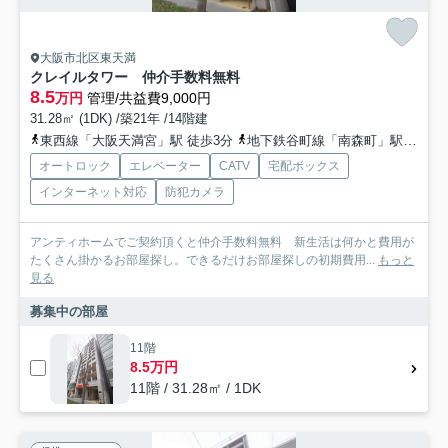
大阪市北区東天満
クレイルタワー 仲介手数料無料
8.5
万円
管理/共益費9,000円
31.28㎡ (1DK) /築21年 /14階建
東西線「大阪天満宮」駅 徒歩3分
地下鉄谷町線「南森町」駅 徒歩5分
オートロック
エレベーター
CATV
宅配ボックス
インターネット対応
防犯カメラ
アンティホームでご契約頂くと仲介手数料無料 新生活は何かと費用が
たくさん掛かるお部屋探し。できるだけお部屋探しの初期費用...
もっと
見る
募集中の部屋
11階
8.5万円
11階 / 31.28㎡ / 1DK