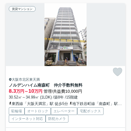
賃貸マンション
大阪市北区東天満
ノルデンハイム南森町 仲介手数料無料
8.3
10
万円～
万円
管理/共益費10,000円
30.52㎡～34.99㎡ (1LDK) /築8年 /15階建
東西線「大阪天満宮」駅 徒歩5分
地下鉄谷町線「南森町」駅 徒歩8分
駐輪場
オートロック
エレベーター
宅配ボックス
インターネット対応
防犯カメラ