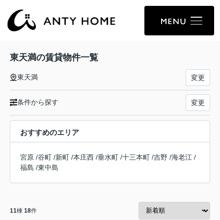
東天満の賃貸物件一覧
東天満
変更
条件から探す
変更
おすすめのエリア
宮原
/
谷町
/
新町
/
本庄西
/
垂水町
/
十三本町
/
吉野
/
海老江
/
福島
/
東中島
11
棟
18
件