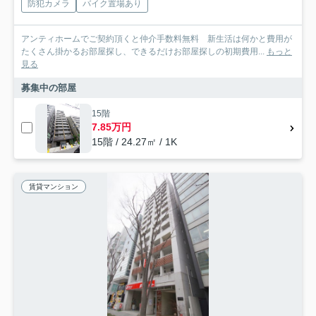
防犯カメラ
バイク置場あり
アンティホームでご契約頂くと仲介手数料無料 新生活は何かと費用が
たくさん掛かるお部屋探し、できるだけお部屋探しの初期費用...
もっと
見る
募集中の部屋
15階
7.85万円
15階 / 24.27㎡ / 1K
賃貸マンション