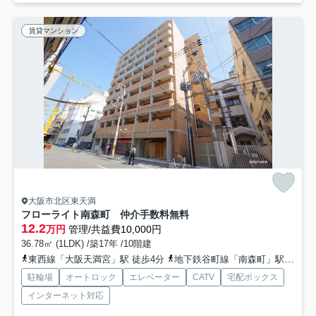
賃貸マンション
大阪市北区東天満
フローライト南森町 仲介手数料無料
12.2
万円
管理/共益費10,000円
36.78㎡ (1LDK) /築17年 /10階建
東西線「大阪天満宮」駅 徒歩4分
地下鉄谷町線「南森町」駅 徒歩5分
駐輪場
オートロック
エレベーター
CATV
宅配ボックス
インターネット対応