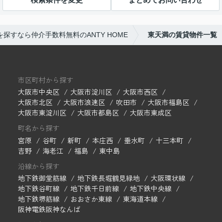
探すなら仲介手数料無料のANTY HOME
東天満の賃貸物件一覧
市区町村から探す
大阪市中央区
大阪市淀川区
大阪市西区
大阪市北区
大阪市浪速区
吹田市
大阪市福島区
大阪市東淀川区
大阪市都島区
大阪市東成区
町名から探す
宮原
谷町
新町
本庄西
垂水町
十三本町
吉野
海老江
福島
東中島
沿線から探す
地下鉄御堂筋線
地下鉄長堀鶴見緑地
大阪環状線
地下鉄谷町線
地下鉄千日前線
地下鉄中央線
地下鉄堺筋線
おおさか東線
東海道本線
阪神電鉄阪神なんば