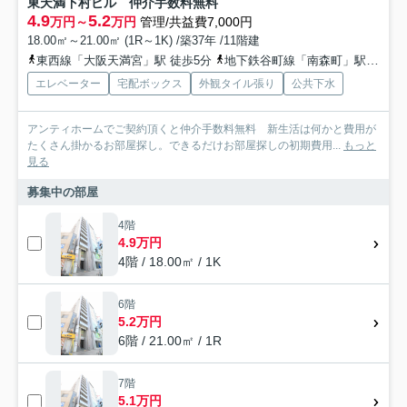
東天満下村ビル 仲介手数料無料
4.9
5.2
万円～
万円
管理/共益費7,000円
18.00㎡～21.00㎡ (1R～1K) /築37年 /11階建
東西線「大阪天満宮」駅 徒歩5分
地下鉄谷町線「南森町」駅 徒歩8分
エレベーター
宅配ボックス
外観タイル張り
公共下水
アンティホームでご契約頂くと仲介手数料無料 新生活は何かと費用が
たくさん掛かるお部屋探し。できるだけお部屋探しの初期費用...
もっと
見る
募集中の部屋
4階
4.9万円
4階 / 18.00㎡ / 1K
6階
5.2万円
6階 / 21.00㎡ / 1R
7階
5.1万円