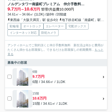
ノルデンタワー南森町プレミアム 仲介手数料無料
9.7
10.6
万円～
万円
管理/共益費10,000円
34.61㎡～34.66㎡ (1LDK) /築8年 /20階建
東西線「大阪天満宮」駅 徒歩4分
地下鉄谷町線「南森町」駅 徒歩6分
駐輪場
オートロック
エレベーター
宅配ボックス
インターネット対応
防犯カメラ
アンティホームでご契約頂くと仲介手数料無料 新生活は何かと費用が
たくさん掛かるお部屋探し。できるだけお部屋探しの初期費用...
もっと
見る
募集中の部屋
6階
9.7万円
6階 / 34.66㎡ / 1LDK
15階
10.6万円
15階 / 34.61㎡ / 1LDK