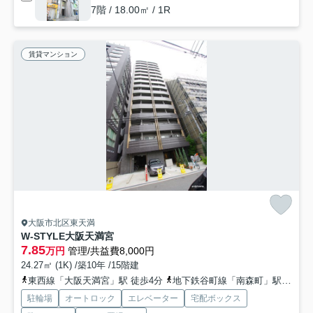
7階 / 18.00㎡ / 1R
賃貸マンション
大阪市北区東天満
W-STYLE大阪天満宮
7.85
万円
管理/共益費8,000円
24.27㎡ (1K) /築10年 /15階建
東西線「大阪天満宮」駅 徒歩4分
地下鉄谷町線「南森町」駅 徒歩7分
駐輪場
オートロック
エレベーター
宅配ボックス