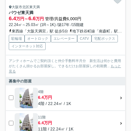
大阪市北区東天満
パウゼ東天満
6.4
6.6
万円～
万円
管理/共益費6,000円
22.24㎡～25.03㎡ (1R～1K) /築17年 /15階建
東西線「大阪天満宮」駅 徒歩5分
地下鉄谷町線「南森町」駅 徒歩8分
駐輪場
オートロック
エレベーター
CATV
宅配ボックス
インターネット対応
アンティホームでご契約頂くと仲介手数料半月分 新生活は何かと費用
がたくさん掛かるお部屋探し。できるだけお部屋探しの初期費...
もっと
見る
募集中の部屋
4階
6.4万円
4階 / 22.24㎡ / 1K
11階
6.4万円
11階 / 22.24㎡ / 1K