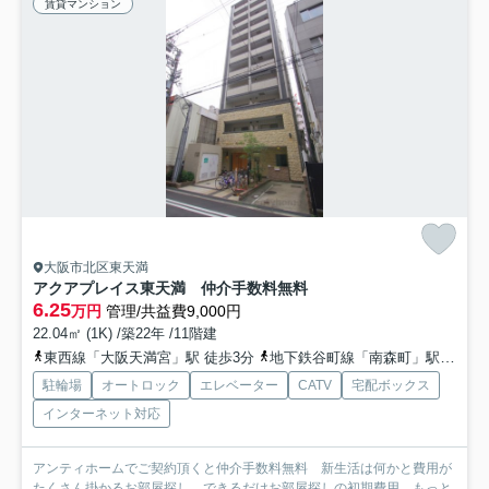
賃貸マンション
大阪市北区東天満
アクアプレイス東天満 仲介手数料無料
6.25
万円
管理/共益費9,000円
22.04㎡ (1K) /築22年 /11階建
東西線「大阪天満宮」駅 徒歩3分
地下鉄谷町線「南森町」駅 徒歩5分
駐輪場
オートロック
エレベーター
CATV
宅配ボックス
インターネット対応
アンティホームでご契約頂くと仲介手数料無料 新生活は何かと費用が
たくさん掛かるお部屋探し。できるだけお部屋探しの初期費用...
もっと