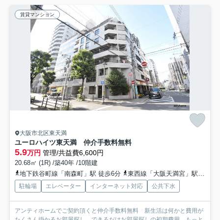
賃貸マンション
大阪市北区東天満
ユーロハイツ東天満 仲介手数料無料
5.9
万円
管理/共益費6,600円
20.68㎡ (1R) /築40年 /10階建
地下鉄谷町線「南森町」駅 徒歩6分
東西線「大阪天満宮」駅 徒歩4分
駐輪場
エレベーター
インターネット対応
公共下水
アンティホームでご契約頂くと仲介手数料無料 新生活は何かと費用が
たくさん掛かるお部屋探し。できるだけお部屋探しの初期費用...
もっと