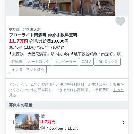
大阪市北区東天満
フローライト南森町 仲介手数料無料
11.7
万円
管理/共益費10,000円
36.45㎡ (1LDK) /築17年 /10階建
東西線「大阪天満宮」駅 徒歩4分
地下鉄谷町線「南森町」駅 徒歩5分
駐輪場
オートロック
エレベーター
CATV
宅配ボックス
インターネット対応
アンティホームでご契約頂くと仲介手数料無料 新生活は何かと費用が
たくさん掛かるお部屋探し、できるだけお部屋探しの初期費用...
もっと
見る
募集中の部屋
7階
11.7万円
7階 / 36.45㎡ / 1LDK