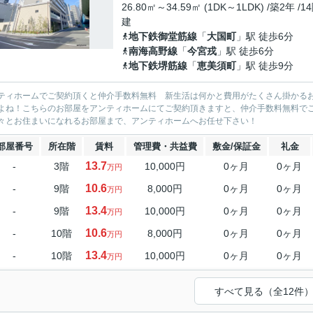
26.80㎡～34.59㎡ (1DK～1LDK) /築2年 /1
建
地下鉄御堂筋線
「
大国町
」駅 徒歩6分
南海高野線
「
今宮戎
」駅 徒歩6分
地下鉄堺筋線
「
恵美須町
」駅 徒歩9分
ティホームでご契約頂くと仲介手数料無料 新生活は何かと費用がたくさん掛かる
よね！こちらのお部屋をアンティホームにてご契約頂きますと、仲介手数料無料で
々とお住まいになれるお部屋まで、アンティホームへお任せ下さい！
部屋番号
所在階
賃料
管理費・共益費
敷金/保証金
礼金
13.7
-
3階
10,000円
0ヶ月
0ヶ月
万円
10.6
-
9階
8,000円
0ヶ月
0ヶ月
万円
13.4
-
9階
10,000円
0ヶ月
0ヶ月
万円
10.6
-
10階
8,000円
0ヶ月
0ヶ月
万円
13.4
-
10階
10,000円
0ヶ月
0ヶ月
万円
すべて見る（全12件