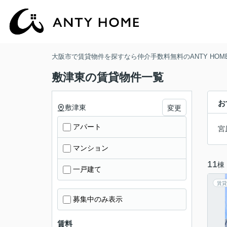
大阪市で賃貸物件を探すなら仲介手数料無料のANTY HOM
敷津東の賃貸物件一覧
お
敷津東
変更
アパート
宮
マンション
11
棟
一戸建て
賃貸
募集中のみ表示
賃料