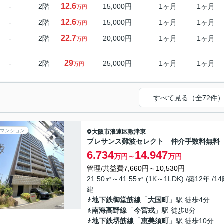
12.6
-
2階
15,000円
1ヶ月
1ヶ月
万円
12.6
-
2階
15,000円
1ヶ月
1ヶ月
万円
22.7
-
2階
20,000円
1ヶ月
1ヶ月
万円
29
-
2階
25,000円
1ヶ月
1ヶ月
万円
すべて見る（全72件
マンション
大阪市浪速区
敷津東
プレサンス難波セレクト 仲介手数料無料
6.734
14.947
万円～
万円
管理/共益費7,660円～10,530円
21.50㎡～41.55㎡ (1K～1LDK) /築12年 /1
建
地下鉄御堂筋線
「
大国町
」駅 徒歩4分
南海高野線
「
今宮戎
」駅 徒歩8分
地下鉄堺筋線
「
恵美須町
」駅 徒歩10分