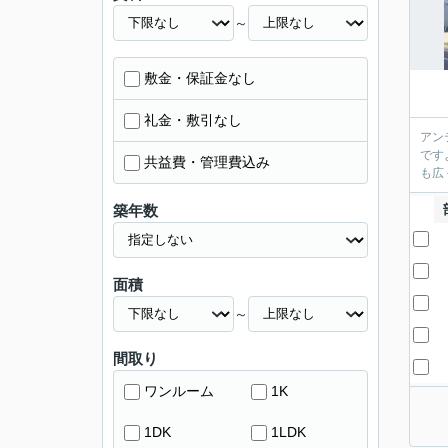
～
敷金・保証金なし
礼金・敷引なし
アン
です
共益費・管理費込み
も広
築年数
面積
～
間取り
ワンルーム
1K
1DK
1LDK