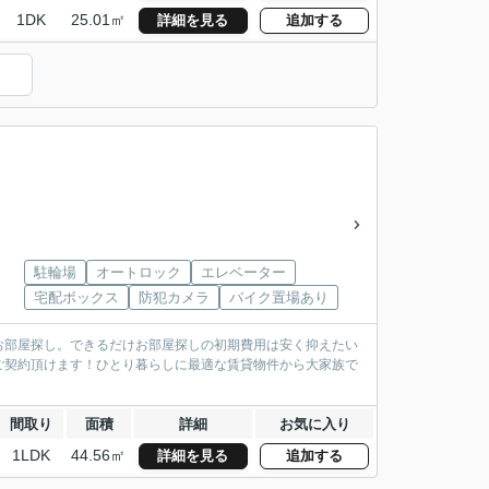
1DK
25.01㎡
詳細を見る
追加する
）
駐輪場
オートロック
エレベーター
宅配ボックス
防犯カメラ
バイク置場あり
お部屋探し。できるだけお部屋探しの初期費用は安く抑えたい
ご契約頂けます！ひとり暮らしに最適な賃貸物件から大家族で
間取り
面積
詳細
お気に入り
1LDK
44.56㎡
詳細を見る
追加する