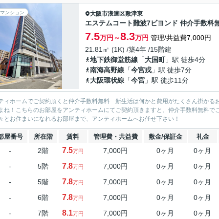
マンション
大阪市浪速区
敷津東
エステムコート難波7ビヨンド 仲介手数料
7.5
8.3
万円～
万円
管理/共益費7,000円
21.81㎡ (1K) /築4年 /15階建
地下鉄御堂筋線
「
大国町
」駅 徒歩4分
南海高野線
「
今宮戎
」駅 徒歩7分
大阪環状線
「
今宮
」駅 徒歩11分
ティホームでご契約頂くと仲介手数料無料 新生活は何かと費用がたくさん掛かる
よね！こちらのお部屋をアンティホームにてご契約頂きますと、仲介手数料無料で
々とお住まいになれるお部屋まで、アンティホームへお任せ下さい！
部屋番号
所在階
賃料
管理費・共益費
敷金/保証金
礼金
7.5
-
2階
7,000円
0ヶ月
0ヶ月
万円
7.8
-
5階
7,000円
0ヶ月
0ヶ月
万円
7.8
-
5階
7,000円
0ヶ月
0ヶ月
万円
7.8
-
6階
7,000円
0ヶ月
0ヶ月
万円
8.1
-
7階
7,000円
0ヶ月
0ヶ月
万円