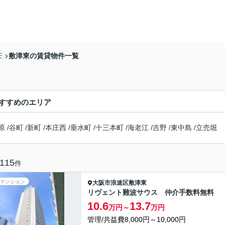
敷津東の賃貸物件一覧
E
すすめのエリア
原
/
谷町
/
新町
/
本庄西
/
垂水町
/
十三本町
/
海老江
/
吉野
/
東中島
/
立売堀
115
件
マンション
大阪市浪速区
敷津東
リヴェント難波サウス 仲介手数料無料
10.6
13.7
万円～
万円
管理/共益費8,000円～10,000円