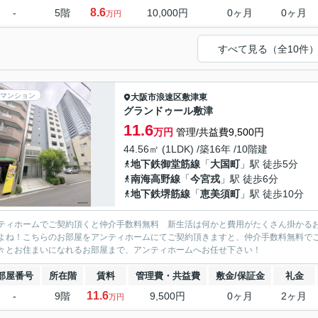
8.6
-
5階
10,000円
0ヶ月
0ヶ月
万円
すべて見る（全10件
マンション
大阪市浪速区
敷津東
グランドゥール敷津
11.6
万円
管理/共益費9,500円
44.56㎡ (1LDK) /築16年 /10階建
地下鉄御堂筋線
「
大国町
」駅 徒歩5分
南海高野線
「
今宮戎
」駅 徒歩6分
地下鉄堺筋線
「
恵美須町
」駅 徒歩10分
ティホームでご契約頂くと仲介手数料無料 新生活は何かと費用がたくさん掛かる
よね！こちらのお部屋をアンティホームにてご契約頂きますと、仲介手数料無料で
々とお住まいになれるお部屋まで、アンティホームへお任せ下さい！
部屋番号
所在階
賃料
管理費・共益費
敷金/保証金
礼金
11.6
-
9階
9,500円
0ヶ月
2ヶ月
万円