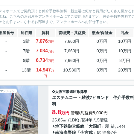
ティホームでご契約頂くと仲介手数料無料 新生活は何かと費用がたくさん掛かる
よね。こちらのお部屋をアンティホームにてご契約頂きますと、仲介手数料無料で
々とお住まいになれるお部屋まで、アンティホームへお任せ下さい。
部屋番号
所在階
賃料
管理費・共益費
敷金/保証金
礼金
7.076
-
3階
7,660円
0万円
10万円
万円
7.034
-
7階
7,660円
0万円
10万円
万円
6.734
-
9階
7,660円
0万円
8万円
万円
14.947
-
13階
10,530円
0万円
20万円
万
円
マンション
大阪市浪速区
敷津東
エステムコート難波7ビヨンド 仲介手数
料
8.8
万円
管理/共益費8,000円
25.85㎡ (1DK) /築4年 /15階建
地下鉄御堂筋線
「
大国町
」駅 徒歩4分
南海高野線
「
今宮戎
」駅 徒歩7分