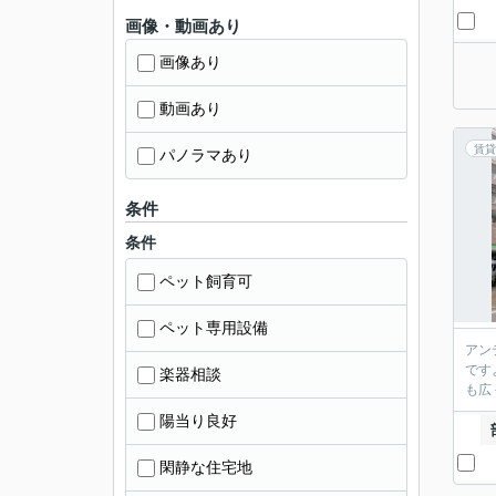
画像・動画あり
画像あり
動画あり
賃貸
パノラマあり
条件
条件
ペット飼育可
ペット専用設備
アン
です
楽器相談
も広
陽当り良好
閑静な住宅地