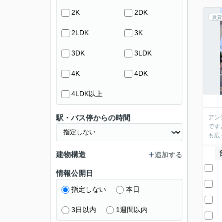
2K
2DK
賃貸
2LDK
3K
3DK
3LDK
4K
4DK
4LDK以上
駅・バス停からの時間
アン
です
も広
建物構造
追加する
情報公開日
指定しない
本日
3日以内
1週間以内