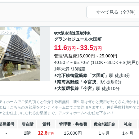
すべて見る（全7件）
マンション
大阪市浪速区
敷津東
グランセジュール大国町
11.6
33.5
万円～
万円
管理/共益費15,000円～25,000円
40.50㎡～95.70㎡ (1LDK～3LDK＋S(納戸))
1年未満 /13階建
地下鉄御堂筋線
「
大国町
」駅 徒歩3分
南海高野線
「
今宮戎
」駅 徒歩6分
大阪環状線
「
今宮
」駅 徒歩10分
ティホームでご契約頂くと仲介手数料無料 新生活は何かと費用がたくさん掛かる
よね！こちらのお部屋をアンティホームにてご契約頂きますと、仲介手数料無料で
々とお住まいになれるお部屋まで、アンティホームへお任せ下さい！
部屋番号
所在階
賃料
管理費・共益費
敷金/保証金
礼金
12.6
-
2階
15,000円
1ヶ月
1ヶ月
万円