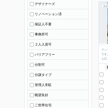
デザイナーズ
賃貸
リノベーション済
保証人不要
事務所可
２人入居可
アン
バリアフリー
です
も広
分割可
分譲タイプ
管理人常駐
眺望良好
二世帯住宅