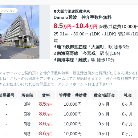
マンション
大阪市浪速区
敷津東
Dimora難波 仲介手数料無料
8.5
10.4
万円～
万円
管理/共益費10,000
25.01㎡～30.00㎡ (1DK～1LDK) /築2年 /1
建
地下鉄御堂筋線
「
大国町
」駅 徒歩6分
南海高野線
「
今宮戎
」駅 徒歩8分
南海本線
「
難波
」駅 徒歩10分
ティホームでご契約頂くと仲介手数料無料 新生活は何かと費用がたくさん掛かる
よね！こちらのお部屋をアンティホームにてご契約頂きますと、仲介手数料無料で
々とお住まいになれるお部屋まで、アンティホームへお任せ下さい！
部屋番号
所在階
賃料
管理費・共益費
敷金/保証金
礼金
8.5
-
3階
10,000円
0ヶ月
0ヶ月
万円
8.6
-
5階
10,000円
0ヶ月
0ヶ月
万円
8.6
-
5階
10,000円
0ヶ月
0ヶ月
万円
8.6
-
5階
10,000円
0ヶ月
0ヶ月
万円