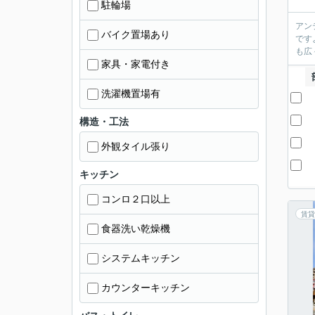
駐輪場
アン
バイク置場あり
です
も広
家具・家電付き
洗濯機置場有
構造・工法
外観タイル張り
キッチン
コンロ２口以上
賃貸
食器洗い乾燥機
システムキッチン
カウンターキッチン