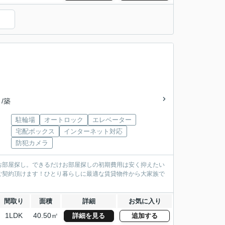
 /築
駐輪場
オートロック
エレベーター
宅配ボックス
インターネット対応
防犯カメラ
お部屋探し。できるだけお部屋探しの初期費用は安く抑えたい
ご契約頂けます！ひとり暮らしに最適な賃貸物件から大家族で
間取り
面積
詳細
お気に入り
1LDK
40.50㎡
詳細を見る
追加する