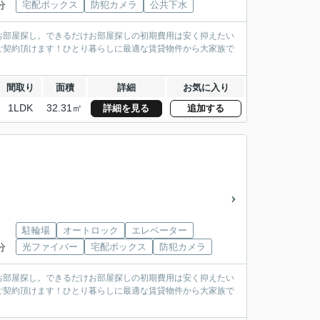
分
宅配ボックス
防犯カメラ
公共下水
お部屋探し。できるだけお部屋探しの初期費用は安く抑えたい
ご契約頂けます！ひとり暮らしに最適な賃貸物件から大家族で
間取り
面積
詳細
お気に入り
1LDK
32.31㎡
詳細を見る
追加する
駐輪場
オートロック
エレベーター
分
光ファイバー
宅配ボックス
防犯カメラ
お部屋探し。できるだけお部屋探しの初期費用は安く抑えたい
ご契約頂けます！ひとり暮らしに最適な賃貸物件から大家族で