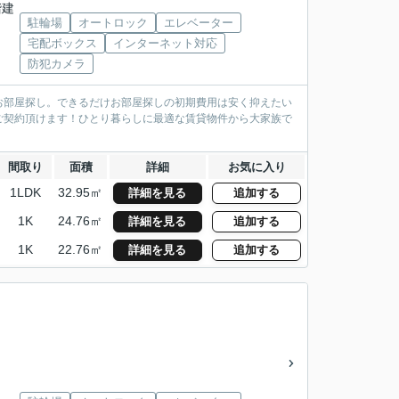
階建
駐輪場
オートロック
エレベーター
宅配ボックス
インターネット対応
防犯カメラ
お部屋探し。できるだけお部屋探しの初期費用は安く抑えたい
ご契約頂けます！ひとり暮らしに最適な賃貸物件から大家族で
間取り
面積
詳細
お気に入り
1LDK
32.95㎡
詳細を見る
追加する
1K
24.76㎡
詳細を見る
追加する
1K
22.76㎡
詳細を見る
追加する