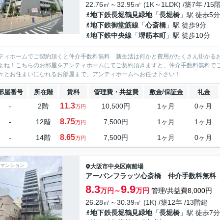
22.76㎡～32.95㎡ (1K～1LDK) /築7年 /15
地下鉄長堀鶴見緑地
「
長堀橋
」駅 徒歩5分
地下鉄御堂筋線
「
心斎橋
」駅 徒歩9分
地下鉄中央線
「
堺筋本町
」駅 徒歩10分
ティホームでご契約頂くと仲介手数料無料 新生活は何かと費用がたくさん掛かる
よね！こちらのお部屋をアンティホームにてご契約頂きますと、仲介手数料無料で
々とお住まいになれるお部屋まで、アンティホームへお任せ下さい！
部屋番号
所在階
賃料
管理費・共益費
敷金/保証金
礼金
11.3
-
2階
10,500円
1ヶ月
0ヶ月
万円
8.75
-
12階
7,500円
1ヶ月
1ヶ月
万円
8.65
-
14階
7,500円
1ヶ月
0ヶ月
万円
マンション
大阪市中央区
南船場
アーバンフラッツ心斎橋 仲介手数料無料
8.3
9.9
万円～
万円
管理/共益費8,000円
26.28㎡～30.39㎡ (1K) /築12年 /13階建
地下鉄長堀鶴見緑地
「
長堀橋
」駅 徒歩7分