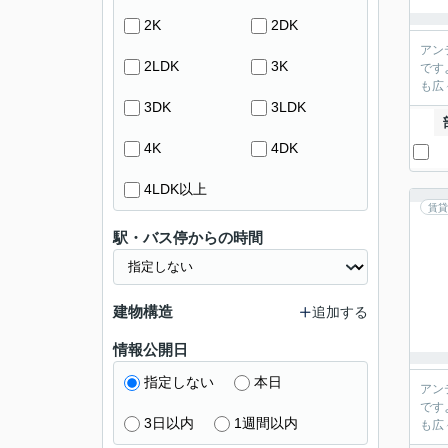
2K
2DK
アン
2LDK
3K
です
も広
3DK
3LDK
4K
4DK
4LDK以上
賃貸
駅・バス停からの時間
建物構造
追加する
情報公開日
指定しない
本日
アン
です
3日以内
1週間以内
も広