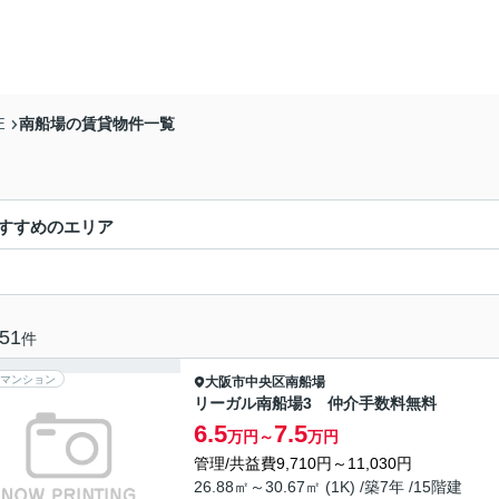
南船場の賃貸物件一覧
E
すすめのエリア
51
件
マンション
大阪市中央区
南船場
リーガル南船場3 仲介手数料無料
6.5
7.5
万円～
万円
管理/共益費9,710円～11,030円
26.88㎡～30.67㎡ (1K) /築7年 /15階建