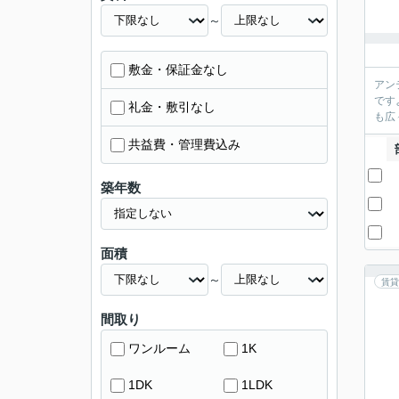
～
敷金・保証金なし
アン
です
礼金・敷引なし
も広
共益費・管理費込み
築年数
面積
～
賃貸
間取り
ワンルーム
1K
1DK
1LDK