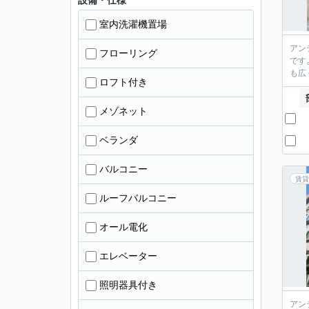
設備・仕様
室内洗濯機置場
アン
フローリング
です
も広
ロフト付き
メゾネット
ベランダ
バルコニー
賃貸
ルーフバルコニー
オール電化
エレベーター
照明器具付き
アン