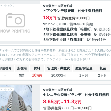
マンション
大阪市中央区
南船場
ピアグランデ順慶町 仲介手数料無料
18
万円
管理/共益費20,000円
92.27㎡ (3LDK) /築36年 /10階建
地下鉄長堀鶴見緑地
「
松屋町
」駅 徒歩6分
地下鉄長堀鶴見緑地
「
長堀橋
」駅 徒歩9分
地下鉄中央線
「
堺筋本町
」駅 徒歩11分
ティホームでご契約頂くと仲介手数料無料 新生活は何かと費用がたくさん掛かる
よね！こちらのお部屋をアンティホームにてご契約頂きますと、仲介手数料無料で
々とお住まいになれるお部屋まで、アンティホームへお任せ下さい！
部屋番号
所在階
賃料
管理費・共益費
敷金/保証金
礼金
18
-
9階
20,000円
1ヶ月
2ヶ月
万円
マンション
大阪市中央区
南船場
セレニテ心斎橋グランデ 仲介手数料無料
8.65
11.3
万円～
万円
管理/共益費7,500円～10,500円