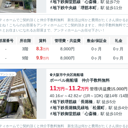
地下鉄御堂筋線
「
心斎橋
」駅 徒歩7分
地下鉄中央線
「
堺筋本町
」駅 徒歩11分
ティホームでご契約頂くと仲介手数料無料 新生活は何かと費用がたくさん掛かる
よね！こちらのお部屋をアンティホームにてご契約頂きますと、仲介手数料無料で
々とお住まいになれるお部屋まで、アンティホームへお任せ下さい！
部屋番号
所在階
賃料
管理費・共益費
敷金/保証金
礼金
8.3
-
3階
8,000円
0ヶ月
0ヶ月
万円
9.9
-
9階
8,000円
0ヶ月
0ヶ月
万円
マンション
大阪市中央区
南船場
ボーベル南船場 仲介手数料無料
11
11.2
万円～
万円
管理/共益費15,000円
40.16㎡～42.82㎡ (1R～1DK) /築14年 /14
地下鉄堺筋線
「
長堀橋
」駅 徒歩5分
地下鉄長堀鶴見緑地
「
松屋町
」駅 徒歩4分
地下鉄御堂筋線
「
心斎橋
」駅 徒歩10分
ティホームでご契約頂くと仲介手数料無料 新生活は何かと費用がたくさん掛かる