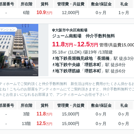
部屋番号
所在階
賃料
管理費・共益費
敷金/保証金
礼金
10.9
-
6階
12,000円
0ヶ月
1ヶ月
万円
マンション
大阪市中央区
南船場
ジューム南船場 仲介手数料無料
11.8
12.5
万円～
万円
管理/共益費15,00
35.18㎡ (1LDK) /築19年 /13階建
地下鉄長堀鶴見緑地
「
長堀橋
」駅 徒歩3分
地下鉄中央線
「
堺筋本町
」駅 徒歩8分
地下鉄堺筋線
「
堺筋本町
」駅 徒歩6分
ティホームでご契約頂くと仲介手数料無料 新生活は何かと費用がたくさん掛かる
よね！こちらのお部屋をアンティホームにてご契約頂きますと、仲介手数料無料で
々とお住まいになれるお部屋まで、アンティホームへお任せ下さい！
部屋番号
所在階
賃料
管理費・共益費
敷金/保証金
礼金
11.8
-
3階
15,000円
0ヶ月
0ヶ月
万円
12.5
-
13階
15,000円
0ヶ月
0ヶ月
万円