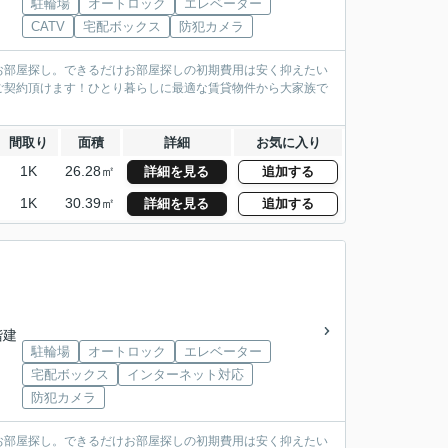
駐輪場
オートロック
エレベーター
CATV
宅配ボックス
防犯カメラ
お部屋探し。できるだけお部屋探しの初期費用は安く抑えたい
ご契約頂けます！ひとり暮らしに最適な賃貸物件から大家族で
間取り
面積
詳細
お気に入り
1K
26.28㎡
詳細を見る
追加する
1K
30.39㎡
詳細を見る
追加する
階建
駐輪場
オートロック
エレベーター
宅配ボックス
インターネット対応
防犯カメラ
お部屋探し。できるだけお部屋探しの初期費用は安く抑えたい