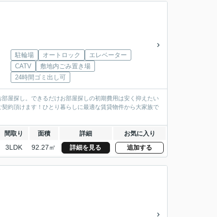
駐輪場
オートロック
エレベーター
CATV
敷地内ごみ置き場
24時間ゴミ出し可
お部屋探し。できるだけお部屋探しの初期費用は安く抑えたい
ご契約頂けます！ひとり暮らしに最適な賃貸物件から大家族で
間取り
面積
詳細
お気に入り
3LDK
92.27㎡
詳細を見る
追加する