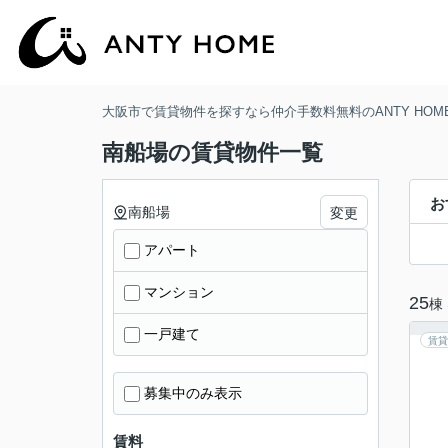
大阪市で賃貸物件を探すなら仲介手数料無料のANTY HOM
南船場の賃貸物件一覧
お
南船場
変更
アパート
マンション
25
棟
一戸建て
賃貸
募集中のみ表示
賃料