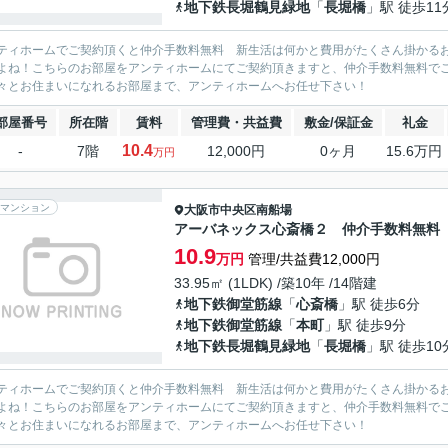
地下鉄長堀鶴見緑地
「
長堀橋
」駅 徒歩11
ティホームでご契約頂くと仲介手数料無料 新生活は何かと費用がたくさん掛かる
よね！こちらのお部屋をアンティホームにてご契約頂きますと、仲介手数料無料で
々とお住まいになれるお部屋まで、アンティホームへお任せ下さい！
部屋番号
所在階
賃料
管理費・共益費
敷金/保証金
礼金
10.4
-
7階
12,000円
0ヶ月
15.6万円
万円
マンション
大阪市中央区
南船場
アーバネックス心斎橋２ 仲介手数料無料
10.9
万円
管理/共益費12,000円
33.95㎡ (1LDK) /築10年 /14階建
地下鉄御堂筋線
「
心斎橋
」駅 徒歩6分
地下鉄御堂筋線
「
本町
」駅 徒歩9分
地下鉄長堀鶴見緑地
「
長堀橋
」駅 徒歩10
ティホームでご契約頂くと仲介手数料無料 新生活は何かと費用がたくさん掛かる
よね！こちらのお部屋をアンティホームにてご契約頂きますと、仲介手数料無料で
々とお住まいになれるお部屋まで、アンティホームへお任せ下さい！