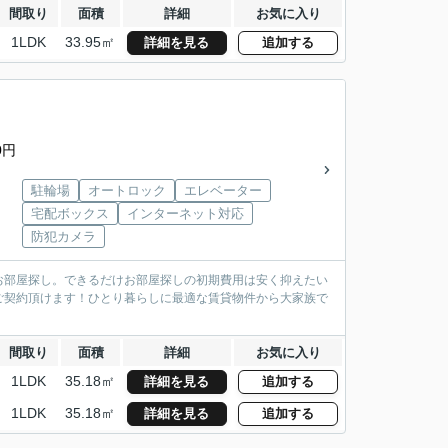
間取り
面積
詳細
お気に入り
1LDK
33.95㎡
詳細を見る
追加する
0円
駐輪場
オートロック
エレベーター
宅配ボックス
インターネット対応
防犯カメラ
お部屋探し。できるだけお部屋探しの初期費用は安く抑えたい
ご契約頂けます！ひとり暮らしに最適な賃貸物件から大家族で
間取り
面積
詳細
お気に入り
1LDK
35.18㎡
詳細を見る
追加する
1LDK
35.18㎡
詳細を見る
追加する