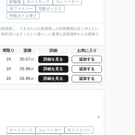
駐輪場
オートロック
エレベーター
光ファイバー
宅配ボックス
外観タイル張り
お部屋探し。できるだけお部屋探しの初期費用は安く抑えたい
ご契約頂けます！ひとり暮らしに最適な賃貸物件から大家族で
間取り
面積
詳細
お気に入り
1K
30.67㎡
詳細を見る
追加する
1K
26.88㎡
詳細を見る
追加する
1K
26.88㎡
詳細を見る
追加する
オートロック
エレベーター
光ファイバー