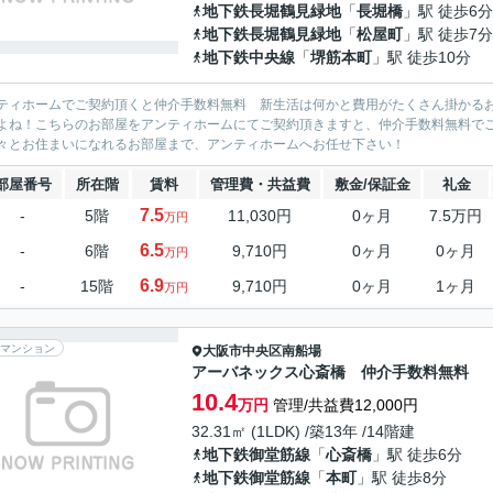
地下鉄長堀鶴見緑地
「
長堀橋
」駅 徒歩6分
地下鉄長堀鶴見緑地
「
松屋町
」駅 徒歩7分
地下鉄中央線
「
堺筋本町
」駅 徒歩10分
ティホームでご契約頂くと仲介手数料無料 新生活は何かと費用がたくさん掛かる
よね！こちらのお部屋をアンティホームにてご契約頂きますと、仲介手数料無料で
々とお住まいになれるお部屋まで、アンティホームへお任せ下さい！
部屋番号
所在階
賃料
管理費・共益費
敷金/保証金
礼金
7.5
-
5階
11,030円
0ヶ月
7.5万円
万円
6.5
-
6階
9,710円
0ヶ月
0ヶ月
万円
6.9
-
15階
9,710円
0ヶ月
1ヶ月
万円
マンション
大阪市中央区
南船場
アーバネックス心斎橋 仲介手数料無料
10.4
万円
管理/共益費12,000円
32.31㎡ (1LDK) /築13年 /14階建
地下鉄御堂筋線
「
心斎橋
」駅 徒歩6分
地下鉄御堂筋線
「
本町
」駅 徒歩8分