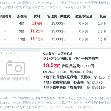
よね！こちらのお部屋をアンティホームにてご契約頂きますと、仲介手数料無料で
々とお住まいになれるお部屋まで、アンティホームへお任せ下さい！
部屋番号
所在階
賃料
管理費・共益費
敷金/保証金
礼金
11
-
4階
15,000円
0ヶ月
1ヶ月
万円
11.2
-
9階
15,000円
0ヶ月
1ヶ月
万円
11.1
-
13階
15,000円
0ヶ月
1ヶ月
万円
マンション
大阪市中央区
南船場
クレグラン南船場 仲介手数料無料
18.5
万円
管理/共益費11,000円
69.26㎡ (1LDK) /築20年 /12階建
地下鉄長堀鶴見緑地
「
長堀橋
」駅 徒歩6分
地下鉄御堂筋線
「
心斎橋
」駅 徒歩7分
地下鉄中央線
「
堺筋本町
」駅 徒歩11分
ティホームでご契約頂くと仲介手数料無料 新生活は何かと費用がたくさん掛かる
よね！こちらのお部屋をアンティホームにてご契約頂きますと、仲介手数料無料で
々とお住まいになれるお部屋まで、アンティホームへお任せ下さい！