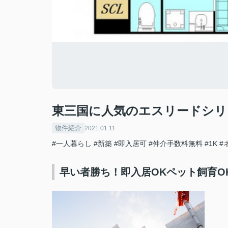
東三国に人気のエスリードシリ
物件紹介
2021.01.11
#一人暮らし
#新築
#即入居可
#仲介手数料無料
#1K
#
早い者勝ち！即入居OKペット飼育O