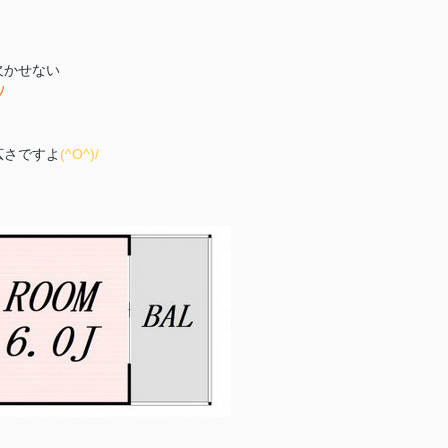
欠かせない
ﾉ
広さですよ
(^O^)/