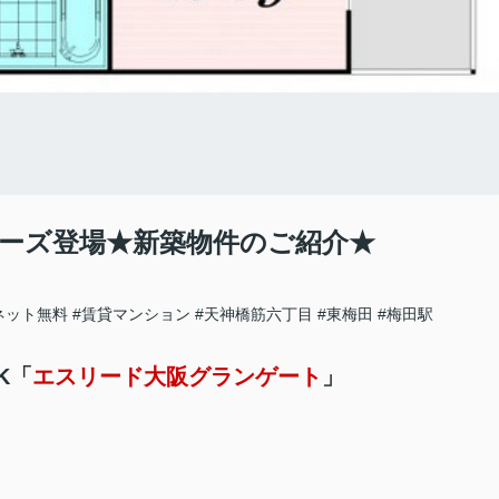
ーズ登場★新築物件のご紹介★
ネット無料
#賃貸マンション
#天神橋筋六丁目
#東梅田
#梅田駅
K「
エスリード大阪グランゲート
」