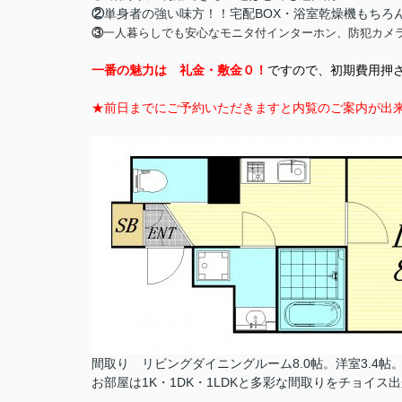
②
単身者の強い味方！！宅配BOX・浴室乾燥機もちろ
③
一人暮らしでも安心な
モニタ付インターホン、防犯カメラ設備(
一番の魅力は 礼金・敷金０！
ですので、初期費用押
★前日までにご予約いただきますと内覧のご案内が出
間取り リビングダイニングルーム8.0帖。洋室3.4帖
お部屋は1K・1DK・1LDKと多彩な間取りをチョイス