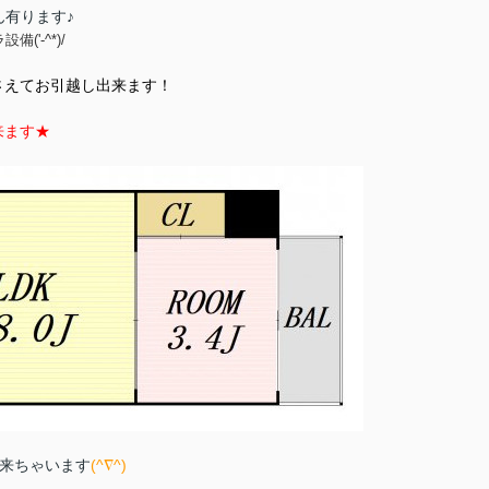
ん有ります♪
'-^*)/
さえてお引越し出来ます！
来ます★
。
出来ちゃいます
(^∇^)