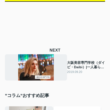
NEXT
大阪美容専門学校（ダイ
ビ・Daibi）|一人暮ら
し|学生|賃貸マンション
2019.09.20
”コラム”おすすめ記事