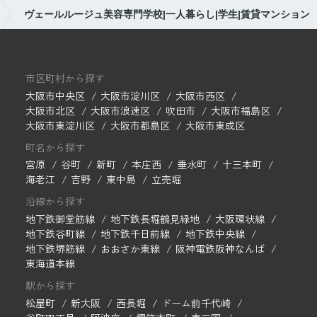
ヴェールルージュ美容専門学校|一人暮らし|学生|賃貸マンション
市区町村から探す
大阪市中央区
大阪市淀川区
大阪市西区
大阪市北区
大阪市浪速区
吹田市
大阪市福島区
大阪市東淀川区
大阪市都島区
大阪市東成区
町名から探す
宮原
谷町
新町
本庄西
垂水町
十三本町
海老江
吉野
東中島
立売堀
沿線から探す
地下鉄御堂筋線
地下鉄長堀鶴見緑地
大阪環状線
地下鉄谷町線
地下鉄千日前線
地下鉄中央線
地下鉄堺筋線
おおさか東線
阪神電鉄阪神なんば
東海道本線
駅から探す
松屋町
新大阪
西長堀
ドーム前千代崎