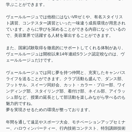
学ぶことができます。
ヴェールルージュでは他校にはないVRゼミや、有名スタイリス
ト講習、コンテスター講習といった一味違う成長環境が用意され
ています。さらに学びを深めることができる内容になっているの
で、美容業界で活躍する人材を輩出することができます。
また、国家試験取得を徹底的にサポートしてくれる体制があり、
ヴェールルージュは開校以来14年連続Sランク認定校なのは、ヴ
ェールルージュだけです。
ヴェールルージュでは同じ夢を持つ仲間と、充実したキャンパス
ライフを送ることができます。クラブ活動も盛んで、ダンス部、
フットサル、スイーツ同好会、カット・カラー・ブロー部、ワイ
ンディング部、スタイリング部、着付け部、ネイル部、アイラッ
シュ部など、授業の延長として部活動を楽しみながら学べるのも
魅力的ですね。
夢を実現させるための環境が整っております。
年間を通して遠足やスポーツ大会、モチベーションアップセミナ
ー、ハロウィンパーティー、行内技術コンテスト、特別講師技術