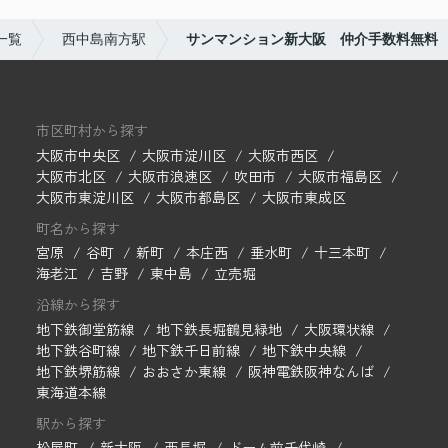
一覧
西中島南方駅
サンマンション新大阪 仲介手数料無料
市区町村から探す
大阪市中央区
大阪市淀川区
大阪市西区
大阪市北区
大阪市浪速区
吹田市
大阪市福島区
大阪市東淀川区
大阪市都島区
大阪市東成区
町名から探す
宮原
谷町
新町
本庄西
垂水町
十三本町
海老江
吉野
東中島
立売堀
沿線から探す
地下鉄御堂筋線
地下鉄長堀鶴見緑地
大阪環状線
地下鉄谷町線
地下鉄千日前線
地下鉄中央線
地下鉄堺筋線
おおさか東線
阪神電鉄阪神なんば
東海道本線
駅から探す
松屋町
新大阪
西長堀
ドーム前千代崎