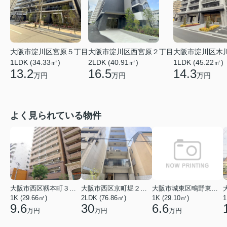
大阪市淀川区木
大阪市淀川区宮原５丁目
大阪市淀川区西宮原２丁目
1LDK (45.22㎡)
1LDK (34.33㎡)
2LDK (40.91㎡)
14.3
13.2
16.5
万円
万円
万円
よく見られている物件
大阪市西区靱本町３丁目
大阪市西区京町堀２丁目
大阪市城東区鴫野東３丁目
1K (29.66㎡)
2LDK (76.86㎡)
1K (29.10㎡)
1
9.6
30
6.6
万円
万円
万円