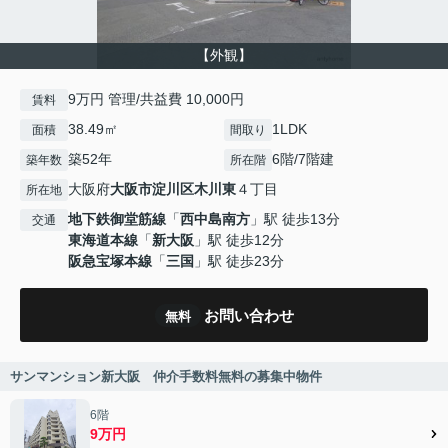
【外観】
9万円 管理/共益費 10,000円
賃料
38.49㎡
1LDK
面積
間取り
築52年
6階/7階建
築年数
所在階
大阪府
大阪市淀川区
木川東
４丁目
所在地
地下鉄御堂筋線
「
西中島南方
」駅 徒歩13分
交通
東海道本線
「
新大阪
」駅 徒歩12分
阪急宝塚本線
「
三国
」駅 徒歩23分
お問い合わせ
無料
サンマンション新大阪 仲介手数料無料の募集中物件
6階
9万円