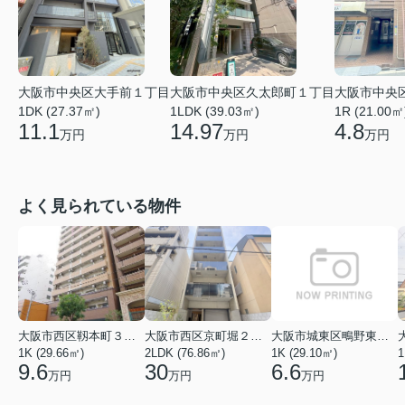
大阪市中央区大手前１丁目
大阪市中央区久太郎町１丁目
大阪市中央
1DK (27.37㎡)
1LDK (39.03㎡)
1R (21.00㎡
11.1
14.97
4.8
万円
万円
万円
よく見られている物件
大阪市西区靱本町３丁目
大阪市西区京町堀２丁目
大阪市城東区鴫野東３丁目
1K (29.66㎡)
2LDK (76.86㎡)
1K (29.10㎡)
1
9.6
30
6.6
万円
万円
万円