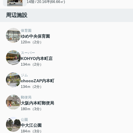
14階 / 20.16坪(66.66㎡)
周辺施設
保育園
ゆめ中央保育園
120ｍ（2分）
スーパー
KOHYO内本町店
134ｍ（2分）
ジム
chocoZAP内本町
134ｍ（2分）
郵便局
大阪内本町郵便局
180ｍ（3分）
公園
中大江公園
184ｍ（3分）