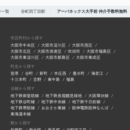
件一覧
谷町四丁目駅
アーバネックス大手前 仲介手数料無料
市区町村から探す
大阪市中央区
大阪市淀川区
大阪市西区
大阪市北区
大阪市浪速区
吹田市
大阪市福島区
大阪市東淀川区
大阪市都島区
大阪市東成区
町名から探す
宮原
谷町
新町
本庄西
垂水町
海老江
十三本町
吉野
東中島
福島
沿線から探す
地下鉄御堂筋線
地下鉄長堀鶴見緑地
大阪環状線
地下鉄谷町線
地下鉄中央線
地下鉄千日前線
地下鉄堺筋線
おおさか東線
阪神電鉄阪神なんば
東海道本線
駅から探す
松屋町
新大阪
西長堀
谷町四丁目