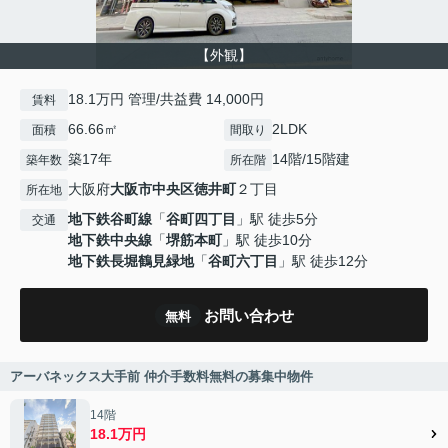
【外観】
18.1万円 管理/共益費 14,000円
賃料
66.66㎡
2LDK
面積
間取り
築17年
14階/15階建
築年数
所在階
大阪府
大阪市中央区
徳井町
２丁目
所在地
地下鉄谷町線
「
谷町四丁目
」駅 徒歩5分
交通
地下鉄中央線
「
堺筋本町
」駅 徒歩10分
地下鉄長堀鶴見緑地
「
谷町六丁目
」駅 徒歩12分
お問い合わせ
無料
アーバネックス大手前 仲介手数料無料の募集中物件
14階
18.1万円