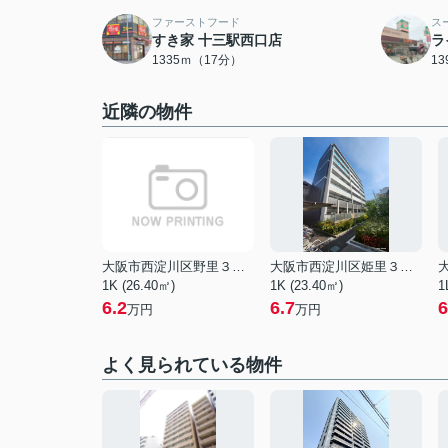
ファーストフード
ス
すき家 十三駅西口店
ラ
1335ｍ（17分）
1
近隣の物件
大阪市西淀川区野里３丁目
大阪市西淀川区姫里３丁目
1K (26.40㎡)
1K (23.40㎡)
1
6.2
6.7
6
万円
万円
よく見られている物件