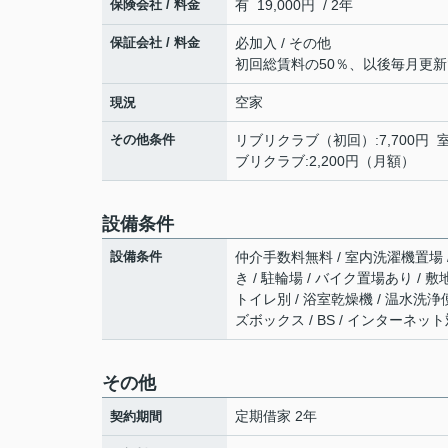
保険会社 / 料金
有 19,000円 / 2年
保証会社 / 料金
必加入 / その他
初回総賃料の50％、以後毎月更新
空家
現況
その他条件
リブリクラブ（初回）:7,700円 室内
ブリクラブ:2,200円（月額）
設備条件
設備条件
仲介手数料無料 / 室内洗濯機置場 /
き / 駐輪場 / バイク置場あり /
トイレ別 / 浴室乾燥機 / 温水洗浄便
ズボックス / BS / インターネッ
その他
定期借家 2年
契約期間