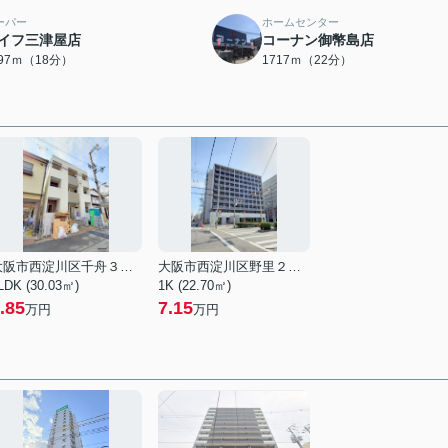
ーパー
ホームセンター
イフ三津屋店
コーナン御幣島店
397ｍ（18分）
1717ｍ（22分）
大阪市西淀川区千舟３丁目
大阪市西淀川区野里２丁目
LDK (30.03㎡)
1K (22.70㎡)
.85
7.15
万円
万円