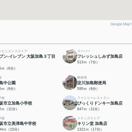
Google Ma
ンビニエンスストア
スーパー
ブン-イレブン 大阪加島３丁目
フレッシュしみず加島店
513ｍ（7分）
56ｍ（6分）
園
郵便局
島中公園
淀川加島郵便局
65ｍ（8分）
595ｍ（8分）
学校
ファミリーレストラン
阪市立加島小学校
びっくりドンキー加島店
02ｍ（11分）
847ｍ（11分）
学校
ドラッグストア
阪市立美津島中学校
キリン堂 加島店
194ｍ（15分）
1321ｍ（17分）