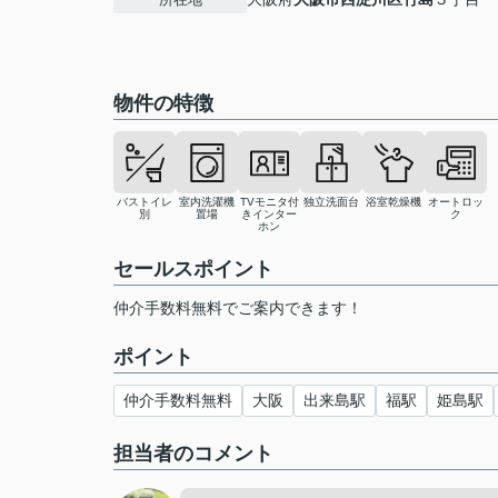
物件の特徴
バストイレ
室内洗濯機
TVモニタ付
独立洗面台
浴室乾燥機
オートロッ
別
置場
きインター
ク
ホン
セールスポイント
仲介手数料無料でご案内できます！
ポイント
仲介手数料無料
大阪
出来島駅
福駅
姫島駅
担当者のコメント