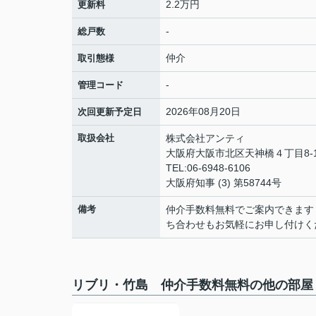
2.2万円
更新料
-
総戸数
仲介
取引態様
-
管理コード
2026年08月20日
次回更新予定日
取扱会社
株式会社アンティ
大阪府大阪市北区天神橋４丁目8-1
TEL:06-6948-6106
大阪府知事 (3) 第58744号
備考
仲介手数料無料でご案内できます
ち合わせもお気軽にお申し付けく
リブリ・竹島 仲介手数料無料の他の部屋