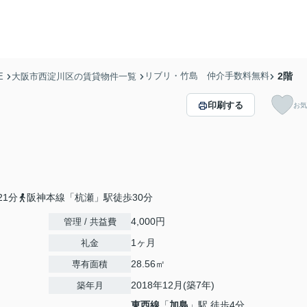
リブリ・竹島 仲介手数料無料
2階
E
大阪市西淀川区の賃貸物件一覧
印刷する
お気
1分
阪神本線「杭瀬」駅徒歩30分
4,000円
管理 / 共益費
1ヶ月
礼金
28.56㎡
専有面積
2018年12月(築7年)
築年月
東西線
「
加島
」駅 徒歩4分