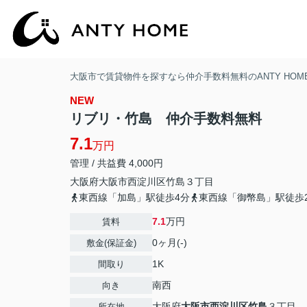
大阪市で賃貸物件を探すなら仲介手数料無料のANTY HOM
NEW
リブリ・竹島 仲介手数料無料
7.1
万円
管理 / 共益費 4,000円
大阪府
大阪市西淀川区
竹島
３丁目
東西線「加島」駅徒歩4分
東西線「御幣島」駅徒歩2
7.1
万円
賃料
0ヶ月(-)
敷金(保証金)
1K
間取り
南西
向き
大阪府
大阪市西淀川区
竹島
３丁目
所在地