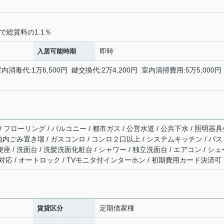
で総賃料の1.1％
即時
入居可能時期
消毒代:1万6,500円 鍵交換代:2万4,200円 室内清掃費用:5万5,000円
 フローリング / バルコニー / 都市ガス / 公営水道 / 公共下水 / 照明器
 敷地内ごみ置き場 / ガスコンロ / コンロ２口以上 / システムキッチン / バ
座 / 洗面台 / 洗髪洗面化粧台 / シャワー / 独立洗面台 / エアコン / シュ
ト対応 / オートロック / TVモニタ付インターホン / 初期費用カード決済可
定期借家権
賃貸区分