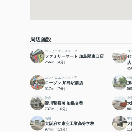
周辺施設
コンビニエンスストア
コ
ファミリーマート 加島駅東口店
セ
256ｍ（4分）
店
4
コンビニエンスストア
公
ローソン 加島駅前店
加
517ｍ（7分）
5
警察
小
淀川警察署 加島交番
大
737ｍ（10分）
8
高校
中
大阪府立東淀工業高等学校
大
974ｍ（13分）
1