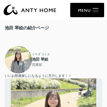
池田 琴絵の紹介ページ
イケダ コトエ
池田 琴絵
営業部
いいお部屋探しになるように尽力します！！