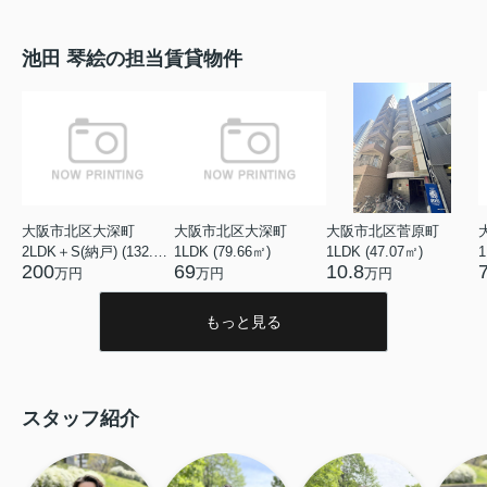
池田 琴絵の担当賃貸物件
大阪市北区大深町
大阪市北区大深町
大阪市北区菅原町
2LDK＋S(納戸) (132.60㎡)
1LDK (79.66㎡)
1LDK (47.07㎡)
1
200
69
10.8
万円
万円
万円
もっと見る
スタッフ紹介