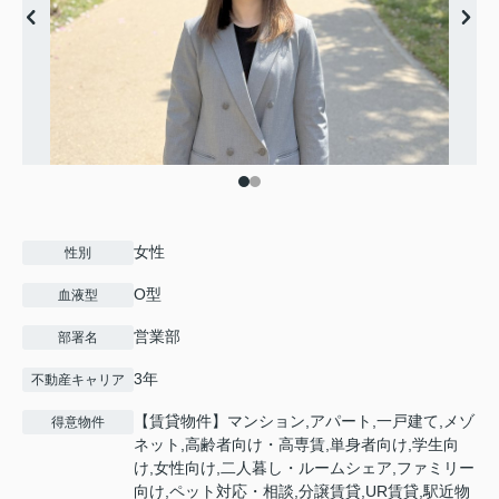
女性
性別
O型
血液型
営業部
部署名
3年
不動産キャリア
【賃貸物件】マンション,アパート,一戸建て,メゾ
得意物件
ネット,高齢者向け・高専賃,単身者向け,学生向
け,女性向け,二人暮し・ルームシェア,ファミリー
向け,ペット対応・相談,分譲賃貸,UR賃貸,駅近物