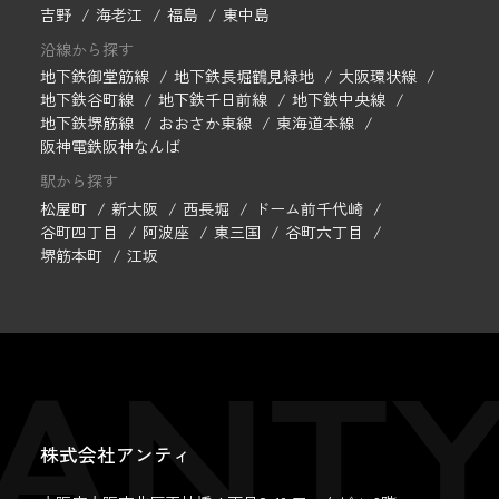
吉野
海老江
福島
東中島
沿線から探す
地下鉄御堂筋線
地下鉄長堀鶴見緑地
大阪環状線
地下鉄谷町線
地下鉄千日前線
地下鉄中央線
地下鉄堺筋線
おおさか東線
東海道本線
阪神電鉄阪神なんば
駅から探す
松屋町
新大阪
西長堀
ドーム前千代崎
谷町四丁目
阿波座
東三国
谷町六丁目
堺筋本町
江坂
株式会社アンティ