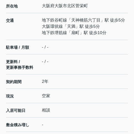
大阪府
大阪市北区
菅栄町
所在地
地下鉄谷町線
「
天神橋筋六丁目
」駅 徒歩5分
交通
大阪環状線
「
天満
」駅 徒歩5分
地下鉄堺筋線
「
扇町
」駅 徒歩10分
- / -
駐車場 / 月額
- / -
更新料 /
更新事務手数料
2年
契約期間
空家
現況
相談
入居可能日
-
敷金積み増し