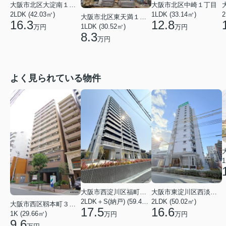
大阪市北区大淀南１丁目
大阪市北区中崎１丁目
2
2LDK (42.03㎡)
1LDK (33.14㎡)
大阪市北区東天満１丁目
16.3
12.8
1LDK (30.52㎡)
万円
万円
8.3
万円
よく見られている物件
1
大阪市西淀川区福町２丁目
大阪市東淀川区西淡路１丁目
2LDK＋S(納戸) (59.48㎡)
2LDK (50.02㎡)
大阪市西区靱本町３丁目
17.5
16.6
1K (29.66㎡)
万円
万円
9.6