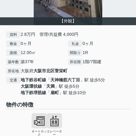
【外観】
2.8万円 管理/共益費 4,000円
賃料
0ヶ月
0ヶ月
敷金
礼金
12.00㎡
1R
面積
間取り
築37年
1階/7階建
築年数
所在階
大阪府
大阪市北区
菅栄町
所在地
地下鉄谷町線
「
天神橋筋六丁目
」駅 徒歩5分
交通
大阪環状線
「
天満
」駅 徒歩5分
地下鉄堺筋線
「
扇町
」駅 徒歩10分
物件の特徴
オートロッ
エレベータ
ク
ー