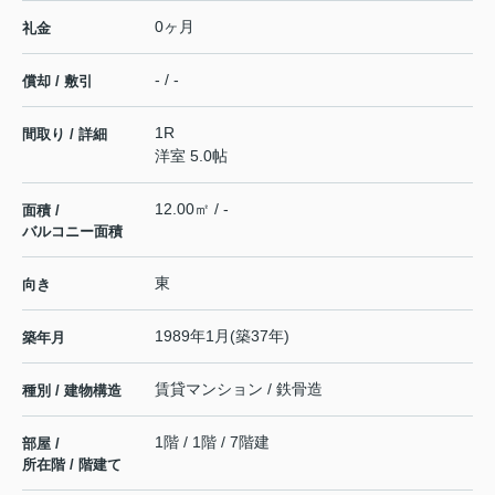
0ヶ月
礼金
- / -
償却 / 敷引
1R
間取り / 詳細
洋室 5.0帖
12.00㎡ / -
面積 /
バルコニー面積
東
向き
1989年1月(築37年)
築年月
賃貸マンション / 鉄骨造
種別 / 建物構造
1階 / 1階 / 7階建
部屋 /
所在階 / 階建て