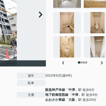
2022年8月(築4年)
築年
-
駐車
阪急神戸本線
「
中津
」駅 徒歩6分
地下鉄御堂筋線
「
中津
」駅 徒歩9分
交通
おおさか東線
「
大阪
」駅 徒歩20分