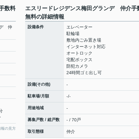
手数料
エスリードレジデンス梅田グランデ 仲介手
無料の詳細情報
デ 仲
設備条件
エレベーター
駐輪場
敷地内ごみ置き場
インターネット対応
オートロック
宅配ボックス
防犯カメラ
24時間ゴミ出し可
設備(その他)
-
駐車場/月額
-/-
用途地域
-
分
分
募集戸数 / 総戸数
- / 70戸
情報の見方
取引態様
仲介