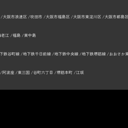
大阪市浪速区
吹田市
大阪市福島区
大阪市東淀川区
大阪市都島
海老江
福島
東中島
下鉄谷町線
地下鉄千日前線
地下鉄中央線
地下鉄堺筋線
おおさか
阿波座
東三国
谷町六丁目
堺筋本町
江坂