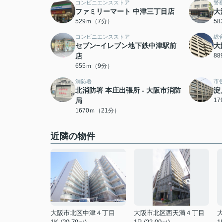
コンビニエンスストア
警
ファミリーマート 中津三丁目店
大
529ｍ（7分）
5
コンビニエンスストア
総
セブン−イレブン地下鉄中津駅前
大
店
8
655ｍ（9分）
消防署
市
北消防署 本庄出張所 - 大阪市消防
淀
局
1
1670ｍ（21分）
近隣の物件
大阪市北区中津４丁目
大阪市北区西天満４丁目