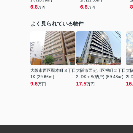
1K (20.79㎡)
1R (22.00㎡)
1
6.8
6.8
8
万円
万円
よく見られている物件
大阪市西区靱本町３丁目
大阪市西淀川区福町２丁目
大
1K (29.66㎡)
2LDK＋S(納戸) (59.48㎡)
2LD
9.6
17.5
16
万円
万円