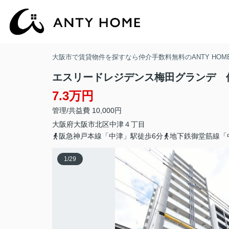
大阪市で賃貸物件を探すなら仲介手数料無料のANTY HOM
エスリードレジデンス梅田グランデ 
7.3万円
管理/共益費 10,000円
大阪府
大阪市北区
中津
４丁目
阪急神戸本線「中津」駅徒歩6分
地下鉄御堂筋線「
1
/
29