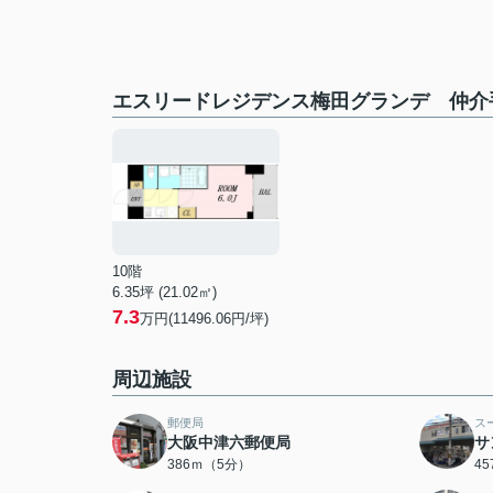
エスリードレジデンス梅田グランデ 仲介
10階
6.35坪 (21.02㎡)
7.3
万円(11496.06円/坪)
周辺施設
郵便局
ス
大阪中津六郵便局
サ
386ｍ（5分）
4