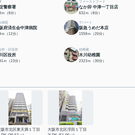
察
ファーストフード
淀警察署
なか卯 中津一丁目店
83ｍ（8分）
632ｍ（8分）
合病院
デパート
阪府済生会中津病院
阪急うめだ本店
89ｍ（12分）
1559ｍ（20分）
役所・区役所
幼稚園
川区役所
木川幼稚園
791ｍ（23分）
2323ｍ（30分）
大阪市北区東天満１丁目
大阪市北区浮田１丁目