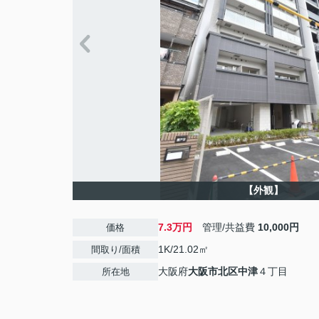
【外観】
7.3万円
管理/共益費
10,000円
価格
1K/21.02㎡
間取り/面積
大阪府
大阪市北区
中津
４丁目
所在地