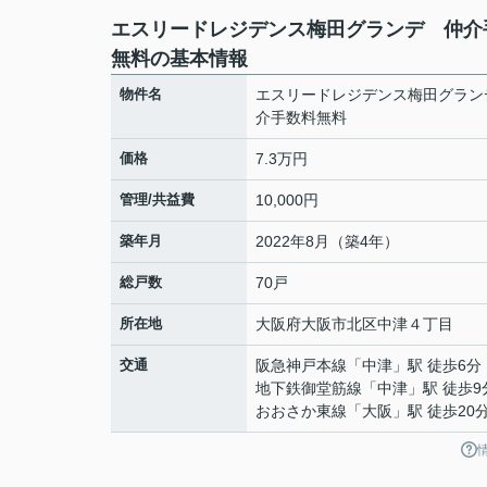
エスリードレジデンス梅田グランデ 仲介
無料の基本情報
物件名
エスリードレジデンス梅田グラン
介手数料無料
価格
7.3万円
管理/共益費
10,000円
築年月
2022年8月（築4年）
総戸数
70戸
所在地
大阪府
大阪市北区
中津
４丁目
交通
阪急神戸本線
「
中津
」駅 徒歩6分
地下鉄御堂筋線
「
中津
」駅 徒歩9
おおさか東線
「
大阪
」駅 徒歩20