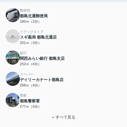
郵便局
都島北通郵便局
160ｍ（2分）
ドラッグストア
スギ薬局 都島北通店
201ｍ（3分）
銀行
関西みらい銀行 都島支店
252ｍ（4分）
スーパー
デイリーカナート都島店
269ｍ（4分）
警察
都島警察署
277ｍ（4分）
すべて見る