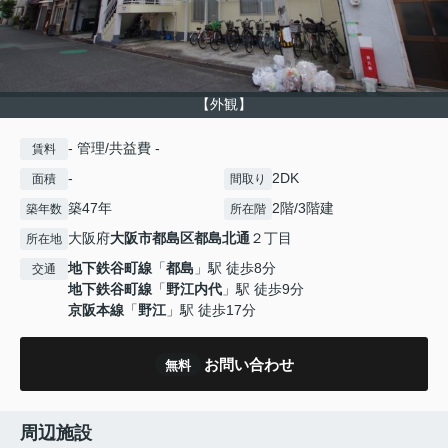
【外観】
- 管理/共益費 -
賃料
-
2DK
面積
間取り
築47年
2階/3階建
築年数
所在階
大阪府
大阪市都島区
都島北通
２丁目
所在地
地下鉄谷町線
「
都島
」駅 徒歩8分
交通
地下鉄谷町線
「
野江内代
」駅 徒歩9分
京阪本線
「
野江
」駅 徒歩17分
お問い合わせ
無料
周辺施設