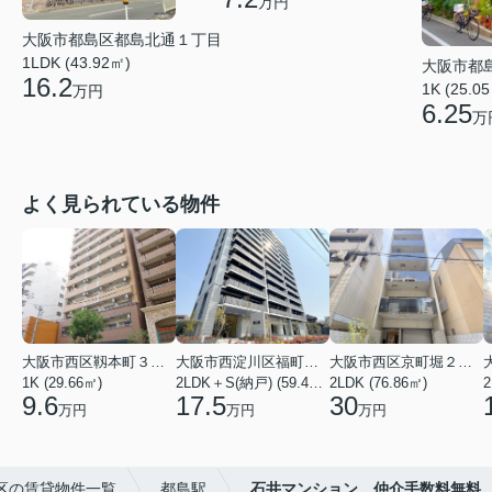
万円
大阪市都島区都島北通１丁目
1LDK (43.92㎡)
大阪市都
16.2
1K (25.0
万円
6.25
万
よく見られている物件
大阪市西区靱本町３丁目
大阪市西淀川区福町２丁目
大阪市西区京町堀２丁目
1K (29.66㎡)
2LDK＋S(納戸) (59.48㎡)
2LDK (76.86㎡)
2
9.6
17.5
30
万円
万円
万円
区の賃貸物件一覧
都島駅
石井マンション 仲介手数料無料