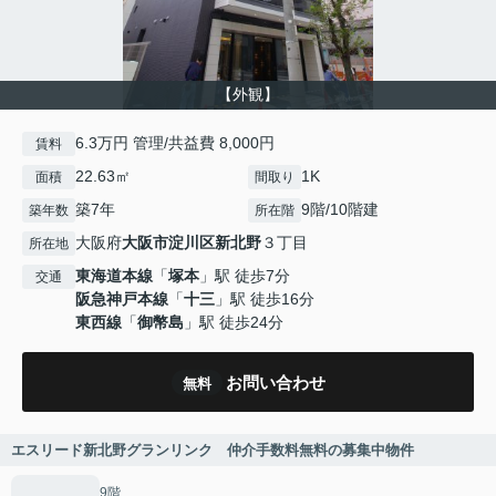
【外観】
6.3万円 管理/共益費 8,000円
賃料
22.63㎡
1K
面積
間取り
築7年
9階/10階建
築年数
所在階
大阪府
大阪市淀川区
新北野
３丁目
所在地
東海道本線
「
塚本
」駅 徒歩7分
交通
阪急神戸本線
「
十三
」駅 徒歩16分
東西線
「
御幣島
」駅 徒歩24分
お問い合わせ
無料
エスリード新北野グランリンク 仲介手数料無料の募集中物件
9階