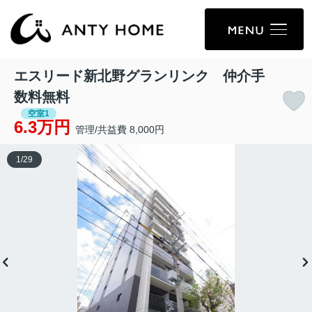
エスリード新北野グランリンク 仲介手
数料無料
空室1
6.3万円
管理/共益費 8,000円
1
/
29