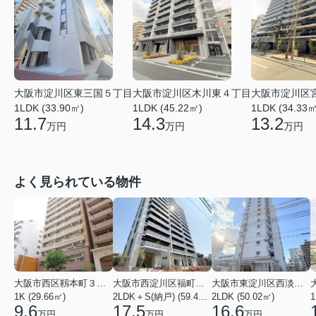
大阪市淀川区木川東４丁目
大阪市淀川区東三国５丁目
大阪市淀川区
1LDK (45.22㎡)
1LDK (33.90㎡)
1LDK (34.33㎡
14.3
11.7
13.2
万円
万円
万円
よく見られている物件
大阪市西区靱本町３丁目
大阪市西淀川区福町２丁目
大阪市東淀川区西淡路１丁目
1K (29.66㎡)
2LDK＋S(納戸) (59.48㎡)
2LDK (50.02㎡)
1
9.6
17.5
16.6
万円
万円
万円