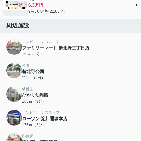
6.3万円
9階 / 6.84坪(22.63㎡)
周辺施設
コンビニエンスストア
ファミリーマート 新北野三丁目店
19ｍ（1分）
公園
新北野公園
111ｍ（2分）
幼稚園
ひかり幼稚園
165ｍ（3分）
コンビニエンスストア
ローソン 淀川通塚本店
175ｍ（3分）
郵便局