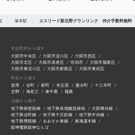
覧
塚本駅
エスリード新北野グランリンク 仲介手数料無料
市区町村から探す
大阪市中央区
大阪市淀川区
大阪市西区
大阪市北区
大阪市浪速区
吹田市
大阪市福島区
大阪市東淀川区
大阪市都島区
大阪市東成区
町名から探す
宮原
谷町
新町
本庄西
垂水町
十三本町
吉野
海老江
東中島
福島
沿線から探す
地下鉄御堂筋線
地下鉄長堀鶴見緑地
大阪環状線
地下鉄谷町線
地下鉄千日前線
地下鉄中央線
地下鉄堺筋線
おおさか東線
東海道本線
阪神電鉄阪神なんば