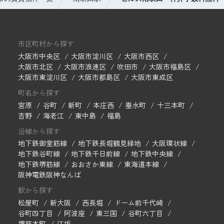
市区町村から探す
大阪市中央区
大阪市淀川区
大阪市西区
大阪市北区
大阪市浪速区
吹田市
大阪市福島区
大阪市東淀川区
大阪市都島区
大阪市東成区
町名から探す
宮原
谷町
新町
本庄西
垂水町
十三本町
吉野
海老江
東中島
福島
沿線から探す
地下鉄御堂筋線
地下鉄長堀鶴見緑地
大阪環状線
地下鉄谷町線
地下鉄千日前線
地下鉄中央線
地下鉄堺筋線
おおさか東線
東海道本線
阪神電鉄阪神なんば
駅から探す
松屋町
新大阪
西長堀
ドーム前千代崎
谷町四丁目
阿波座
東三国
谷町六丁目
堺筋本町
江坂