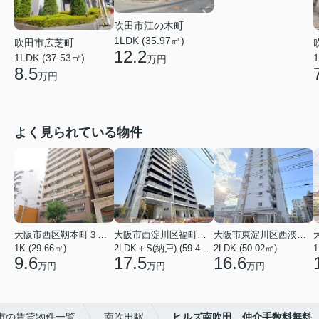
吹田市江の木町
1LDK (35.97㎡)
吹田市広芝町
12.2
1LDK (37.53㎡)
1
万円
8.5
万円
よく見られている物件
大阪市西区靱本町３丁目
大阪市西淀川区福町２丁目
大阪市東淀川区西淡路１丁目
1K (29.66㎡)
2LDK＋S(納戸) (59.48㎡)
2LDK (50.02㎡)
1
9.6
17.5
16.6
万円
万円
万円
市の賃貸物件一覧
南吹田駅
ヒルズ南吹田 仲介手数料無料