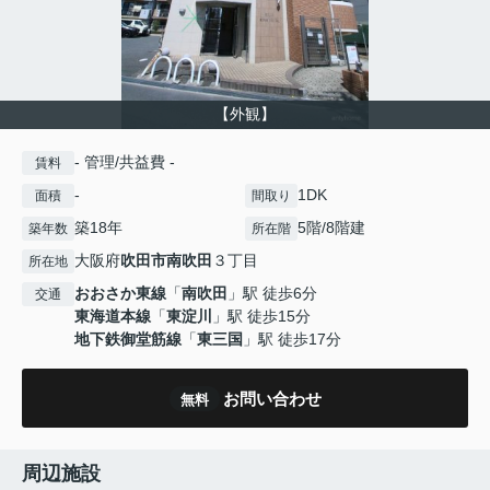
【外観】
- 管理/共益費 -
賃料
-
1DK
面積
間取り
築18年
5階/8階建
築年数
所在階
大阪府
吹田市
南吹田
３丁目
所在地
おおさか東線
「
南吹田
」駅 徒歩6分
交通
東海道本線
「
東淀川
」駅 徒歩15分
地下鉄御堂筋線
「
東三国
」駅 徒歩17分
お問い合わせ
無料
周辺施設