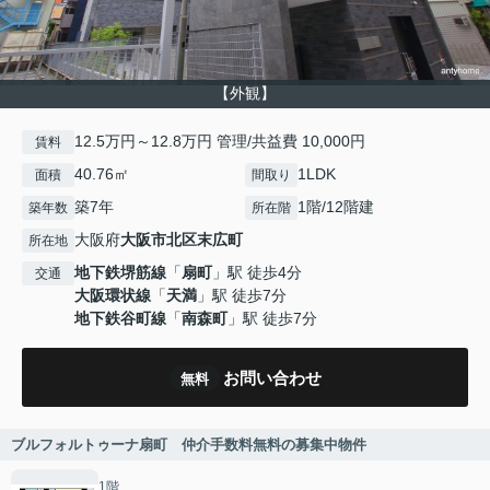
【外観】
12.5万円～12.8万円 管理/共益費 10,000円
賃料
40.76㎡
1LDK
面積
間取り
築7年
1階/12階建
築年数
所在階
大阪府
大阪市北区
末広町
所在地
地下鉄堺筋線
「
扇町
」駅 徒歩4分
交通
大阪環状線
「
天満
」駅 徒歩7分
地下鉄谷町線
「
南森町
」駅 徒歩7分
お問い合わせ
無料
ブルフォルトゥーナ扇町 仲介手数料無料の募集中物件
1階