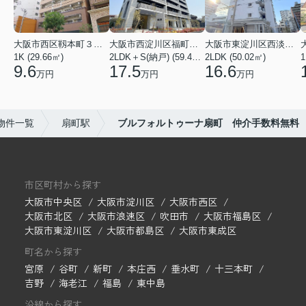
大阪市西区靱本町３丁目
大阪市西淀川区福町２丁目
大阪市東淀川区西淡路１丁目
1K (29.66㎡)
2LDK＋S(納戸) (59.48㎡)
2LDK (50.02㎡)
1
9.6
17.5
16.6
万円
万円
万円
物件一覧
扇町駅
ブルフォルトゥーナ扇町 仲介手数料無料
市区町村から探す
大阪市中央区
大阪市淀川区
大阪市西区
大阪市北区
大阪市浪速区
吹田市
大阪市福島区
大阪市東淀川区
大阪市都島区
大阪市東成区
町名から探す
宮原
谷町
新町
本庄西
垂水町
十三本町
吉野
海老江
福島
東中島
沿線から探す