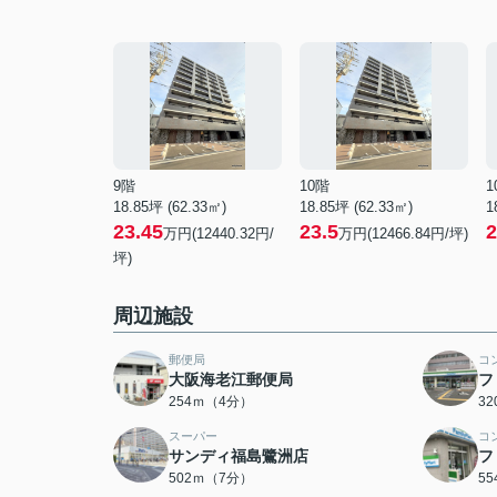
9階
10階
1
18.85坪 (62.33㎡)
18.85坪 (62.33㎡)
1
23.45
23.5
2
万円(12440.32円/
万円(12466.84円/坪)
坪)
周辺施設
郵便局
コ
大阪海老江郵便局
フ
254ｍ（4分）
3
スーパー
コ
サンディ福島鷺洲店
フ
502ｍ（7分）
5