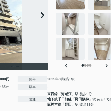
,000円
2025年8月(築1年)
築年
2.35㎡
-
駐車
東西線
「
海老江
」駅 徒歩9分
地下鉄千日前線
「
野田阪神
」駅 徒歩10
交通
阪神本線
「
野田
」駅 徒歩11分