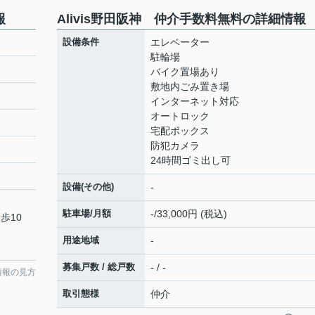
報
Alivis野田阪神 仲介手数料無料の詳細情報
設備条件
エレベーター
駐輪場
バイク置場あり
敷地内ごみ置き場
インターネット対応
オートロック
宅配ボックス
防犯カメラ
24時間ゴミ出し可
設備(その他)
-
駐車場/月額
-/33,000円 (税込)
歩10
用途地域
-
募集戸数 / 総戸数
- / -
情報の見方
取引態様
仲介