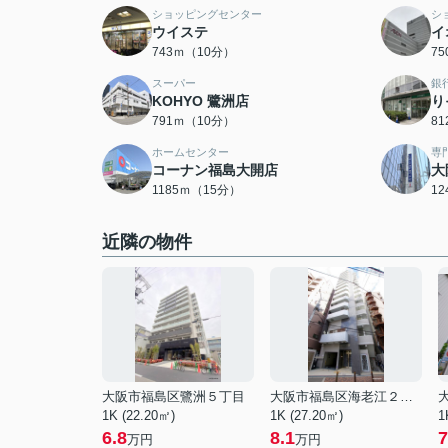
ショッピングセンター
シ
ウイステ
イ
743ｍ（10分）
7
スーパー
銀
KOHYO 鷺洲店
り
791ｍ（10分）
8
ホームセンター
専
コーナン福島大開店
大
1185ｍ（15分）
1
近隣の物件
大阪市福島区鷺洲５丁目
大阪市福島区海老江２丁目
1K (22.20㎡)
1K (27.20㎡)
1
6.8
8.1
7
万円
万円