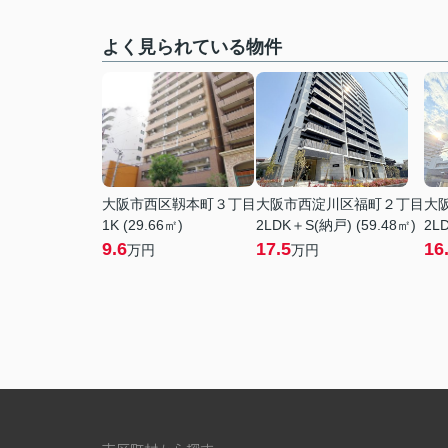
よく見られている物件
大阪市西区靱本町３丁目
大阪市西淀川区福町２丁目
大
1K (29.66㎡)
2LDK＋S(納戸) (59.48㎡)
2LD
9.6
17.5
16
万円
万円