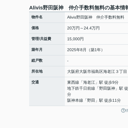
Alivis野田阪神 仲介手数料無料の基本情
物件名
Alivis野田阪神 仲介手数料無料
価格
20万円～24.4万円
管理/共益費
15,000円
築年月
2025年8月（築1年）
総戸数
-
所在地
大阪府
大阪市福島区
海老江
３丁目
交通
東西線
「
海老江
」駅 徒歩9分
地下鉄千日前線
「
野田阪神
」駅 徒
分
阪神本線
「
野田
」駅 徒歩11分