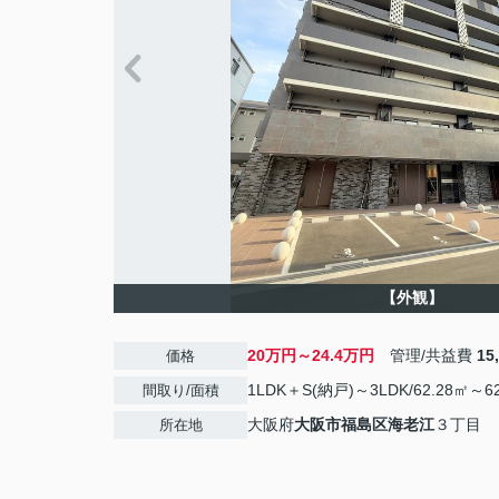
【外観】
20万円～24.4万円
管理/共益費
15
価格
1LDK＋S(納戸)～3LDK/62.28㎡～6
間取り/面積
大阪府
大阪市福島区
海老江
３丁目
所在地