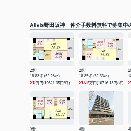
Alivis野田阪神 仲介手数料無料で募集中
2階
2階
2
18.83坪 (62.28㎡)
18.85坪 (62.33㎡)
1
20
20.2
2
万円(10621.35円/坪)
万円(10716.18円/坪)
3階
4階
4