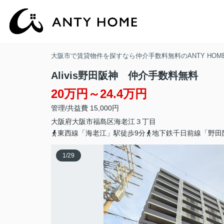
大阪市で賃貸物件を探すなら仲介手数料無料のANTY HOM
Alivis野田阪神 仲介手数料無料
20万円～24.4万円
管理/共益費 15,000円
大阪府
大阪市福島区
海老江
３丁目
東西線「海老江」駅徒歩9分
地下鉄千日前線「野田
1
/
29