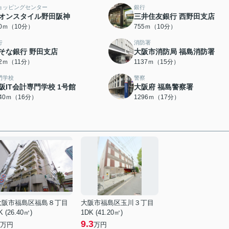
ョッピングセンター
銀行
オンスタイル野田阪神
三井住友銀行 西野田支店
50ｍ（10分）
755ｍ（10分）
行
消防署
そな銀行 野田支店
大阪市消防局 福島消防署
12ｍ（11分）
1137ｍ（15分）
門学校
警察
阪IT会計専門学校 1号館
大阪府 福島警察署
240ｍ（16分）
1296ｍ（17分）
大阪市福島区福島８丁目
大阪市福島区玉川３丁目
K (26.40㎡)
1DK (41.20㎡)
9.3
万円
万円