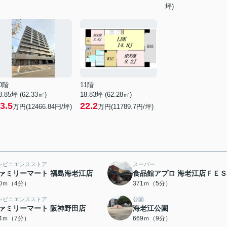
坪)
0階
11階
8.85坪 (62.33㎡)
18.83坪 (62.28㎡)
3.5
22.2
万円(12466.84円/坪)
万円(11789.7円/坪)
ンビニエンスストア
スーパー
ァミリーマート 福島海老江店
食品館アプロ 海老江店ＦＥ
20ｍ（4分）
371ｍ（5分）
ンビニエンスストア
公園
ァミリーマート 阪神野田店
海老江公園
54ｍ（7分）
669ｍ（9分）