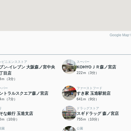
Google Ma
ンビニエンスストア
スーパー
ブン-イレブン 大阪森ノ宮中央
KOHYOＪＲ森ノ宮店
丁目店
222ｍ（3分）
83ｍ（3分）
ーパー
ファーストフード
ントラルスクエア森ノ宮店
すき家 玉造駅前店
24ｍ（7分）
641ｍ（9分）
行
ドラッグストア
そな銀行 玉造支店
スギドラッグ 森ノ宮店
50ｍ（10分）
755ｍ（10分）
稚園
公園