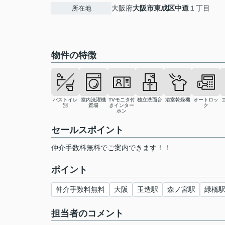
大阪府
大阪市東成区
中道
１丁目
所在地
物件の特徴
バストイレ
室内洗濯機
TVモニタ付
独立洗面台
浴室乾燥機
オートロッ
別
置場
きインター
ク
ホン
セールスポイント
仲介手数料無料でご案内できます！！
ポイント
仲介手数料無料
大阪
玉造駅
森ノ宮駅
緑橋
担当者のコメント