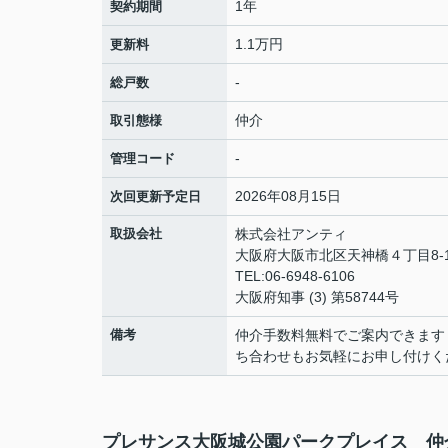
1年
契約期間
1.1万円
更新料
-
総戸数
仲介
取引態様
-
管理コード
2026年08月15日
次回更新予定日
取扱会社
株式会社アンティ
大阪府大阪市北区天神橋４丁目8-1
TEL:06-6948-6106
大阪府知事 (3) 第58744号
備考
仲介手数料無料でご案内できます
ち合わせもお気軽にお申し付けく
プレサンス大阪城公園パークプレイス 仲