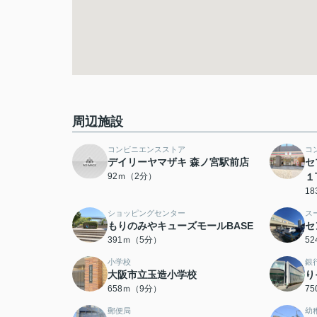
周辺施設
コンビニエンスストア
コ
デイリーヤマザキ 森ノ宮駅前店
セ
92ｍ（2分）
１
1
ショッピングセンター
ス
もりのみやキューズモールBASE
セ
391ｍ（5分）
5
小学校
銀
大阪市立玉造小学校
り
658ｍ（9分）
7
郵便局
幼