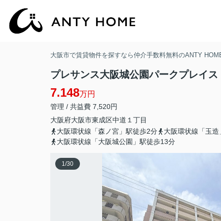
大阪市で賃貸物件を探すなら仲介手数料無料のANTY HOM
プレサンス大阪城公園パークプレイス
7.148
万円
管理 / 共益費 7,520円
大阪府
大阪市東成区
中道
１丁目
大阪環状線「森ノ宮」駅徒歩2分
大阪環状線「玉造
大阪環状線「大阪城公園」駅徒歩13分
1
/
30