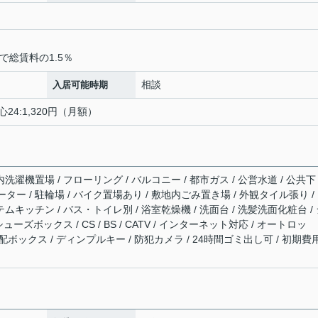
で総賃料の1.5％
相談
入居可能時期
24:1,320円（月額）
洗濯機置場 / フローリング / バルコニー / 都市ガス / 公営水道 / 公共下
ーター / 駐輪場 / バイク置場あり / 敷地内ごみ置き場 / 外観タイル張り /
テムキッチン / バス・トイレ別 / 浴室乾燥機 / 洗面台 / 洗髪洗面化粧台 /
シューズボックス / CS / BS / CATV / インターネット対応 / オートロッ
宅配ボックス / ディンプルキー / 防犯カメラ / 24時間ゴミ出し可 / 初期費