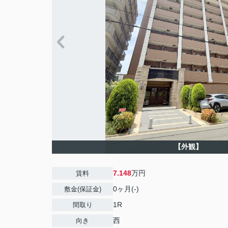
【外観】
7.148
万円
賃料
0ヶ月(-)
敷金(保証金)
1R
間取り
西
向き