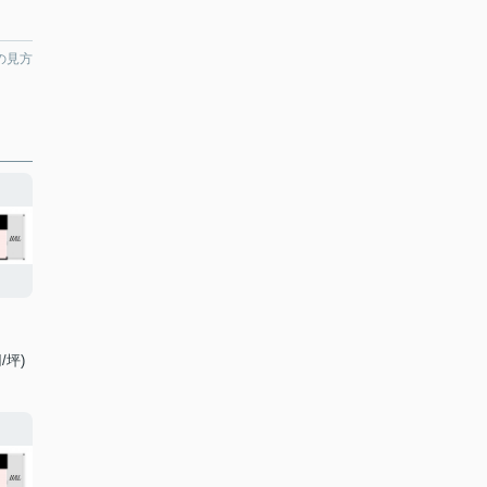
の見方
/坪)