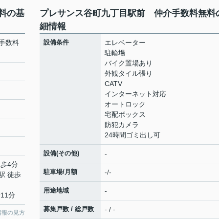
料の基
プレサンス谷町九丁目駅前 仲介手数料無料
細情報
手数料
設備条件
エレベーター
駐輪場
バイク置場あり
外観タイル張り
CATV
インターネット対応
オートロック
宅配ボックス
防犯カメラ
24時間ゴミ出し可
設備(その他)
-
徒歩4分
駐車場/月額
-/-
駅 徒歩
用途地域
-
11分
募集戸数 / 総戸数
- / -
情報の見方