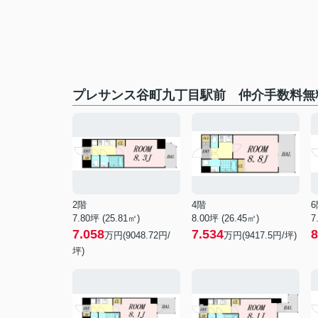
プレサンス谷町九丁目駅前 仲介手数料無
2階
4階
6
7.80坪 (25.81㎡)
8.00坪 (26.45㎡)
7
7.058
7.534
8
万円(9048.72円/
万円(9417.5円/坪)
坪)