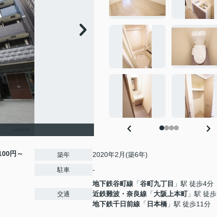
,100円～
2020年2月(築6年)
築年
-
駐車
地下鉄谷町線
「
谷町九丁目
」駅 徒歩4分
近鉄難波・奈良線
「
大阪上本町
」駅 徒歩
交通
地下鉄千日前線
「
日本橋
」駅 徒歩11分