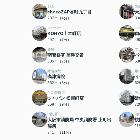
ジム
郵
chocoZAP谷町九丁目
天
287ｍ（4分）
3
スーパー
ス
KOHYO上本町店
肉
497ｍ（7分）
4
警察
フ
南警察署 高津交番
バ
505ｍ（7分）
5
総合病院
銀
高津病院
り
562ｍ（8分）
6
生活雑貨店
デ
ジャパン 松屋町店
近
669ｍ（9分）
7
消防署
幼
大阪市消防局 中央消防署 上町出
桃
張所
1
841ｍ（11分）