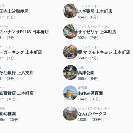
便局
ドラッグストア
王寺上汐郵便局
スギ薬局 上本町店
30ｍ（5分）
454ｍ（6分）
ーパー
ファミリーレストラン
のハナマサPLUS 日本橋店
サイゼリヤ 上本町店
98ｍ（7分）
502ｍ（7分）
ァーストフード
ドラッグストア
ーガーキング 上本町店
薬 マツモトキヨシ 上本町店
38ｍ（7分）
550ｍ（7分）
行
公園
そな銀行 上六支店
高津公園
29ｍ（8分）
665ｍ（9分）
パート
保育園
鉄百貨店 上本町店
あゆみ保育園
26ｍ（10分）
764ｍ（10分）
稚園
ショッピングセンター
園幼稚園
なんばパークス
166ｍ（15分）
1830ｍ（23分）