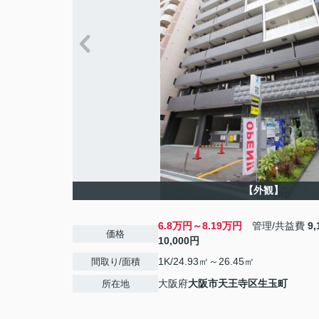
【外観】
6.8万円～8.19万円
管理/共益費
9
価格
10,000円
1K/24.93㎡～26.45㎡
間取り/面積
大阪府
大阪市天王寺区
生玉町
所在地