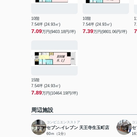
10階
10階
1
7.54坪 (24.93㎡)
7.54坪 (24.93㎡)
7
7.09
7.39
7
万円(9403.18円/坪)
万円(9801.06円/坪)
15階
7.54坪 (24.93㎡)
7.89
万円(10464.19円/坪)
周辺施設
コンビニエンスストア
コ
セブン-イレブン 天王寺生玉町店
セ
60ｍ（1分）
1