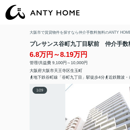
大阪市で賃貸物件を探すなら仲介手数料無料のANTY HOM
プレサンス谷町九丁目駅前 仲介手数
6.8万円～8.19万円
管理/共益費 9,100円～10,000円
大阪府
大阪市天王寺区
生玉町
地下鉄谷町線「谷町九丁目」駅徒歩4分
近鉄難波・
1
/
29