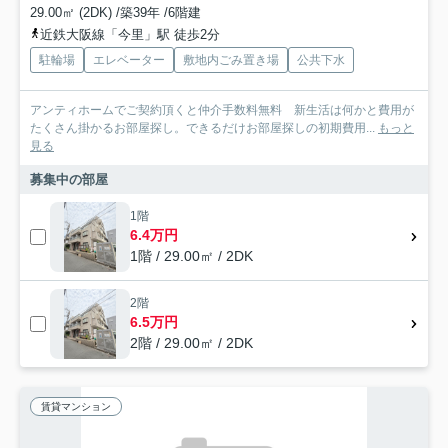
29.00㎡ (2DK) /築39年 /6階建
近鉄大阪線「今里」駅 徒歩2分
駐輪場
エレベーター
敷地内ごみ置き場
公共下水
アンティホームでご契約頂くと仲介手数料無料 新生活は何かと費用が
たくさん掛かるお部屋探し。できるだけお部屋探しの初期費用...
もっと
見る
募集中の部屋
1階
6.4万円
1階 / 29.00㎡ / 2DK
2階
6.5万円
2階 / 29.00㎡ / 2DK
賃貸マンション