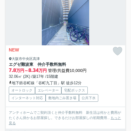
NEW
大阪市中央区高津
エグゼ難波東 仲介手数料無料
7.8
8.34
万円～
万円
管理/共益費10,000円
32.06㎡ (2K) /築17年 /15階建
地下鉄谷町線「谷町九丁目」駅 徒歩12分
オートロック
エレベーター
宅配ボックス
インターネット対応
敷地内ごみ置き場
公共下水
アンティホームでご契約頂くと仲介手数料無料 新生活は何かと費用が
たくさん掛かるお部屋探し。できるだけお部屋探しの初期費用...
もっと
見る