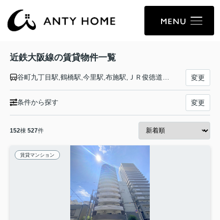
近鉄大阪線の賃貸物件一覧
谷町九丁目駅,鶴橋駅,今里駅,布施駅,ＪＲ俊徳道駅,長瀬駅,弥刀駅,久宝寺口駅,近鉄八尾駅,河内山本駅,高安駅,恩智駅,法善寺駅,堅下駅,安堂駅,河内国分駅,大阪教育大前駅,関屋駅,二上駅,近鉄下田駅,五位堂駅,築山駅,大和高田駅,松塚駅,真菅駅,大和八木駅,耳成駅,大福駅,桜井駅,大和朝倉駅,長谷寺駅,榛原駅,室生口大野駅,三本松駅,赤目口駅,名張駅,桔梗が丘駅,美旗駅,伊賀神戸駅,青山町駅,伊賀上津駅,西青山駅,東青山駅,榊原温泉口駅,大三駅,伊勢石橋駅,川合高岡駅,伊勢中川駅
変更
条件から探す
変更
152
棟
527
件
賃貸マンション