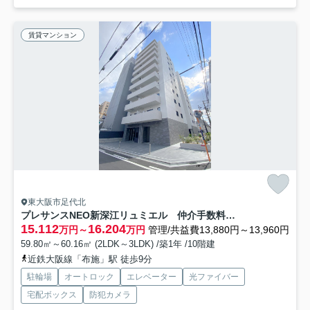
賃貸マンション
東大阪市足代北
プレサンスNEO新深江リュミエル 仲介手数料無料
15.112
16.204
万円～
万円
管理/共益費13,880円～13,960円
59.80㎡～60.16㎡ (2LDK～3LDK) /築1年 /10階建
近鉄大阪線「布施」駅 徒歩9分
駐輪場
オートロック
エレベーター
光ファイバー
宅配ボックス
防犯カメラ