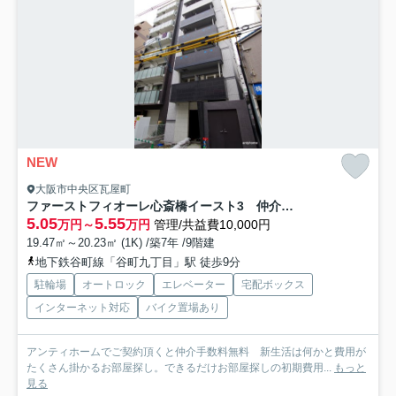
NEW
大阪市中央区瓦屋町
ファーストフィオーレ心斎橋イースト3 仲介手数料無料
5.05
5.55
万円～
万円
管理/共益費10,000円
19.47㎡～20.23㎡ (1K) /築7年 /9階建
地下鉄谷町線「谷町九丁目」駅 徒歩9分
駐輪場
オートロック
エレベーター
宅配ボックス
インターネット対応
バイク置場あり
アンティホームでご契約頂くと仲介手数料無料 新生活は何かと費用が
たくさん掛かるお部屋探し。できるだけお部屋探しの初期費用...
もっと
見る