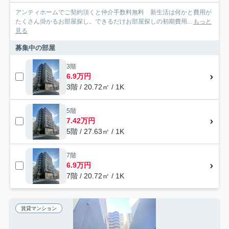
アンティホームでご契約頂くと仲介手数料無料 新生活は何かと費用が
たくさん掛かるお部屋探し。できるだけお部屋探しの初期費用...
もっと
見る
募集中の部屋
3階
6.9万円
3階 / 20.72㎡ / 1K
5階
7.42万円
5階 / 27.63㎡ / 1K
7階
6.9万円
7階 / 20.72㎡ / 1K
賃貸マンション