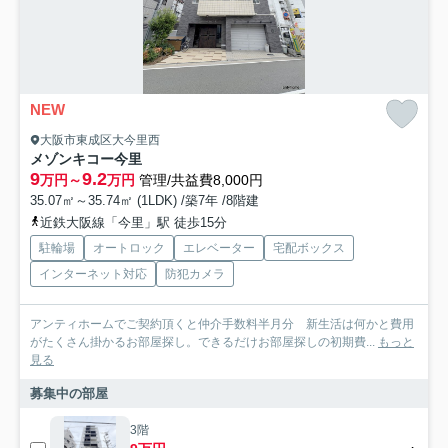
NEW
大阪市東成区大今里西
メゾンキコー今里
9
9.2
万円～
万円
管理/共益費8,000円
35.07㎡～35.74㎡ (1LDK) /築7年 /8階建
近鉄大阪線「今里」駅 徒歩15分
駐輪場
オートロック
エレベーター
宅配ボックス
インターネット対応
防犯カメラ
アンティホームでご契約頂くと仲介手数料半月分 新生活は何かと費用
がたくさん掛かるお部屋探し。できるだけお部屋探しの初期費...
もっと
見る
募集中の部屋
3階