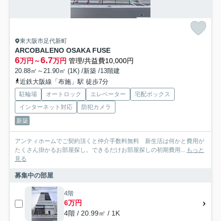
東大阪市足代新町
ARCOBALENO OSAKA FUSE
6
6.7
万円～
万円
管理/共益費10,000円
20.88㎡～21.90㎡ (1K) /新築 /13階建
近鉄大阪線「布施」駅 徒歩7分
駐輪場
オートロック
エレベーター
宅配ボックス
インターネット対応
防犯カメラ
新築
アンティホームでご契約頂くと仲介手数料無料 新生活は何かと費用が
たくさん掛かるお部屋探し。できるだけお部屋探しの初期費用...
もっと
見る
募集中の部屋
4階
6万円
4階 / 20.99㎡ / 1K