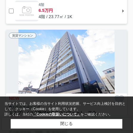
4階
6.5万円
4階 / 23.77㎡ / 1K
賃貸マンション
NEW
当サイトでは、お客様の当サイト利用状況把握、サービス向上検討を目的と
大阪市東成区玉津
して、クッキー（Cookie）を使用しています。
エスプレイス大阪城サウスコンフォート 仲介手数料無料
詳しくは、当社の
「Cookieの取扱いについて」
をご確認ください。
7.02
万円
管理/共益費6,800円
閉じる
検索条件を変更
まとめてお問い合わせ
25.11㎡ (1K) /築5年 /15階建
大阪環状線「鶴橋」駅 徒歩15分