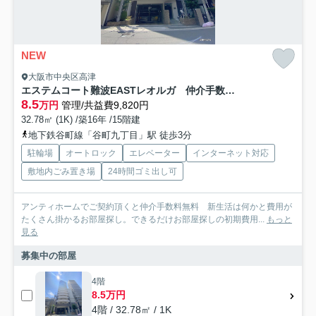
NEW
大阪市中央区高津
エステムコート難波EASTレオルガ 仲介手数料無料
8.5
万円
管理/共益費9,820円
32.78㎡ (1K) /築16年 /15階建
地下鉄谷町線「谷町九丁目」駅 徒歩3分
駐輪場
オートロック
エレベーター
インターネット対応
敷地内ごみ置き場
24時間ゴミ出し可
アンティホームでご契約頂くと仲介手数料無料 新生活は何かと費用が
たくさん掛かるお部屋探し。できるだけお部屋探しの初期費用...
もっと
見る
募集中の部屋
4階
8.5万円
4階 / 32.78㎡ / 1K