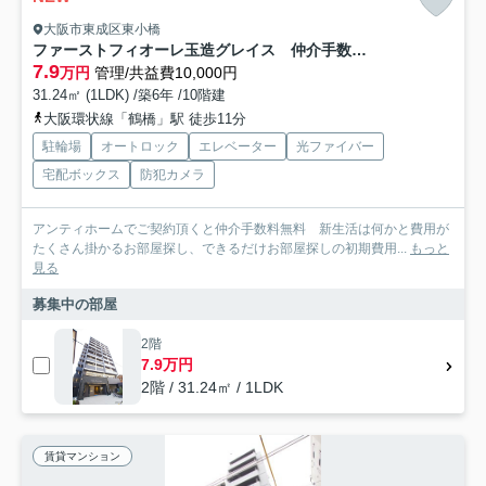
大阪市東成区東小橋
ファーストフィオーレ玉造グレイス 仲介手数料無料
7.9
万円
管理/共益費10,000円
31.24㎡ (1LDK) /築6年 /10階建
大阪環状線「鶴橋」駅 徒歩11分
駐輪場
オートロック
エレベーター
光ファイバー
宅配ボックス
防犯カメラ
アンティホームでご契約頂くと仲介手数料無料 新生活は何かと費用が
たくさん掛かるお部屋探し、できるだけお部屋探しの初期費用...
もっと
見る
募集中の部屋
2階
7.9万円
2階 / 31.24㎡ / 1LDK
賃貸マンション