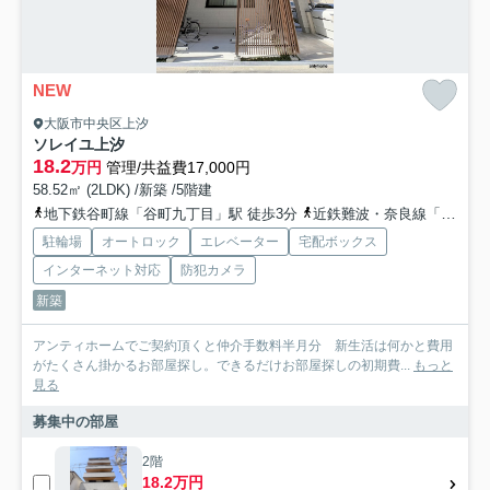
NEW
大阪市中央区上汐
ソレイユ上汐
18.2
万円
管理/共益費17,000円
58.52㎡ (2LDK) /新築 /5階建
地下鉄谷町線「谷町九丁目」駅 徒歩3分
近鉄難波・奈良線「大阪上本町」駅 徒歩9分
駐輪場
オートロック
エレベーター
宅配ボックス
インターネット対応
防犯カメラ
新築
アンティホームでご契約頂くと仲介手数料半月分 新生活は何かと費用
がたくさん掛かるお部屋探し。できるだけお部屋探しの初期費...
もっと
見る
募集中の部屋
2階
18.2万円