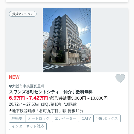
賃貸マンション
NEW
大阪市中央区瓦屋町
スワンズ谷町セントシティ 仲介手数料無料
6.9
7.42
万円～
万円
管理/共益費5,000円～10,800円
20.72㎡～27.63㎡ (1K) /築10年 /10階建
地下鉄谷町線「谷町九丁目」駅 徒歩12分
駐輪場
オートロック
エレベーター
CATV
宅配ボックス
インターネット対応