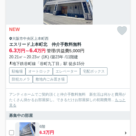
NEW
大阪市中央区上本町西
エスリード上本町北 仲介手数料無料
6.3
6.4
万円～
万円
管理/共益費5,000円
20.21㎡～20.23㎡ (1K) /築23年 /11階建
地下鉄谷町線「谷町九丁目」駅 徒歩15分
駐輪場
オートロック
エレベーター
宅配ボックス
防犯カメラ
敷地内ごみ置き場
アンティホームでご契約頂くと仲介手数料無料 新生活は何かと費用が
たくさん掛かるお部屋探し。できるだけお部屋探しの初期費用...
もっと
見る
募集中の部屋
6階
6.3万円