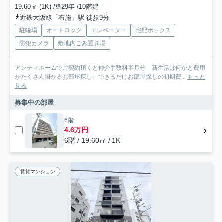
19.60㎡ (1K) /築29年 /10階建
近鉄大阪線「布施」駅 徒歩9分
駐輪場
オートロック
エレベーター
宅配ボックス
防犯カメラ
敷地内ごみ置き場
アンティホームでご契約頂くと仲介手数料半月分 新生活は何かと費用
がたくさん掛かるお部屋探し。できるだけお部屋探しの初期費...
もっと
見る
募集中の部屋
6階
4.6万円
6階 / 19.60㎡ / 1K
賃貸マンション