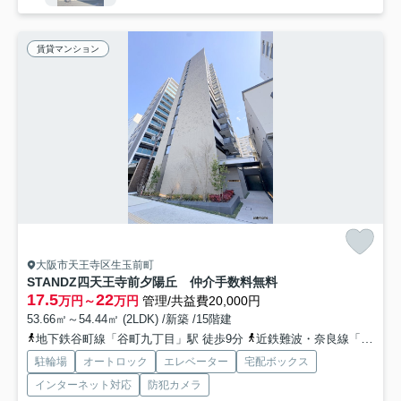
賃貸マンション
大阪市天王寺区生玉前町
STANDZ四天王寺前夕陽丘 仲介手数料無料
17.5
22
万円～
万円
管理/共益費20,000円
53.66㎡～54.44㎡ (2LDK) /新築 /15階建
地下鉄谷町線「谷町九丁目」駅 徒歩9分
近鉄難波・奈良線「大阪上本町」駅 徒歩11分
駐輪場
オートロック
エレベーター
宅配ボックス
インターネット対応
防犯カメラ