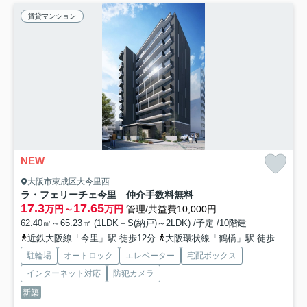
賃貸マンション
NEW
大阪市東成区大今里西
ラ・フェリーチェ今里 仲介手数料無料
17.3
17.65
万円～
万円
管理/共益費10,000円
62.40㎡～65.23㎡ (1LDK＋S(納戸)～2LDK) /予定 /10階建
近鉄大阪線「今里」駅 徒歩12分
大阪環状線「鶴橋」駅 徒歩16分
駐輪場
オートロック
エレベーター
宅配ボックス
インターネット対応
防犯カメラ
新築