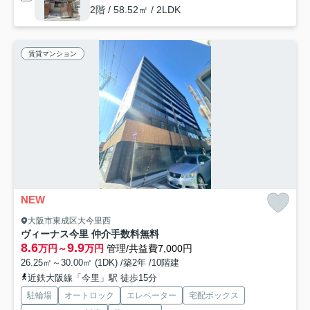
2階 / 58.52㎡ / 2LDK
賃貸マンション
NEW
大阪市東成区大今里西
ヴィーナス今里 仲介手数料無料
8.6
9.9
万円～
万円
管理/共益費7,000円
26.25㎡～30.00㎡ (1DK) /築2年 /10階建
近鉄大阪線「今里」駅 徒歩15分
駐輪場
オートロック
エレベーター
宅配ボックス