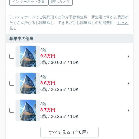
インターネット対応
防犯カメラ
アンティホームでご契約頂くと仲介手数料無料 新生活は何かと費用が
たくさん掛かるお部屋探し。できるだけお部屋探しの初期費用...
もっと
見る
募集中の部屋
3階
9.3万円
3階 / 30.00㎡ / 1DK
6階
8.6万円
6階 / 26.25㎡ / 1DK
8階
8.7万円
8階 / 26.25㎡ / 1DK
すべて見る（全8戸）