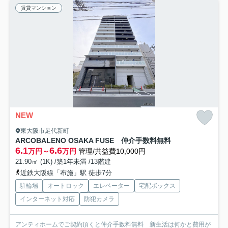
賃貸マンション
NEW
東大阪市足代新町
ARCOBALENO OSAKA FUSE 仲介手数料無料
6.1
6.6
万円～
万円
管理/共益費10,000円
21.90㎡ (1K) /築1年未満 /13階建
近鉄大阪線「布施」駅 徒歩7分
駐輪場
オートロック
エレベーター
宅配ボックス
インターネット対応
防犯カメラ
アンティホームでご契約頂くと仲介手数料無料 新生活は何かと費用が