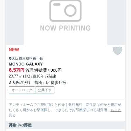
NEW
大阪市東成区東小橋
MONDO GALAXY
6.5
万円
管理/共益費7,000円
23.77㎡ (1K) /築10年 /7階建
大阪環状線「鶴橋」駅 徒歩12分
オートロック
公共下水
アンティホームでご契約頂くと仲介手数料無料 新生活は何かと費用が
たくさん掛かるお部屋探し。できるだけお部屋探しの初期費用...
もっと
見る
募集中の部屋