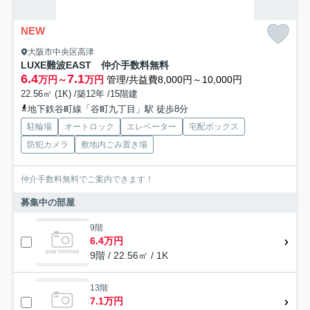
NEW
大阪市中央区高津
LUXE難波EAST 仲介手数料無料
6.4
7.1
万円～
万円
管理/共益費8,000円～10,000円
22.56㎡ (1K) /築12年 /15階建
地下鉄谷町線「谷町九丁目」駅 徒歩8分
駐輪場
オートロック
エレベーター
宅配ボックス
防犯カメラ
敷地内ごみ置き場
仲介手数料無料でご案内できます！
募集中の部屋
9階
6.4万円
9階 / 22.56㎡ / 1K
13階
7.1万円