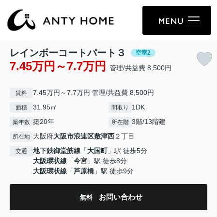
レインボーコートパート３
空室2
7.45万円～7.7万円
管理/共益費 8,500円
7.45万円～7.7万円 管理/共益費 8,500円
賃料
31.95㎡
1DK
面積
間取り
築20年
3階/13階建
築年数
所在階
大阪府
大阪市浪速区
敷津西
２丁目
所在地
地下鉄御堂筋線
「
大国町
」駅 徒歩5分
交通
大阪環状線
「
今宮
」駅 徒歩8分
大阪環状線
「
芦原橋
」駅 徒歩9分
お問い合わせ
無料