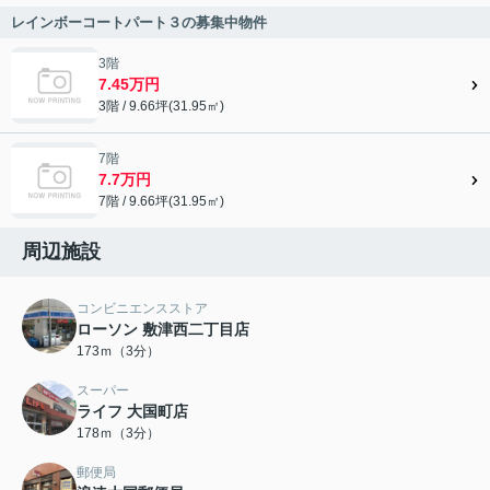
レインボーコートパート３の募集中物件
3階
7.45万円
3階 / 9.66坪(31.95㎡)
7階
7.7万円
7階 / 9.66坪(31.95㎡)
周辺施設
コンビニエンスストア
ローソン 敷津西二丁目店
173ｍ（3分）
スーパー
ライフ 大国町店
178ｍ（3分）
郵便局