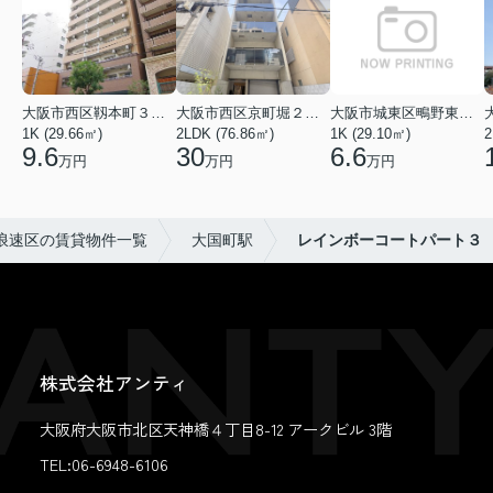
大阪市西区靱本町３丁目
大阪市西区京町堀２丁目
大阪市城東区鴫野東３丁目
1K (29.66㎡)
2LDK (76.86㎡)
1K (29.10㎡)
9.6
30
6.6
万円
万円
万円
浪速区の賃貸物件一覧
大国町駅
レインボーコートパート３
株式会社アンティ
大阪府大阪市北区天神橋４丁目8-12 アークビル 3階
TEL:06-6948-6106