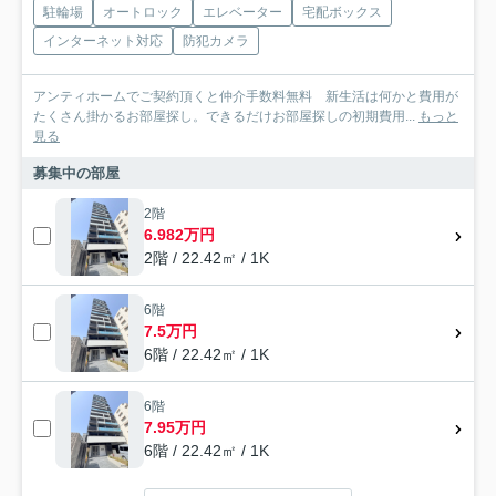
駐輪場
オートロック
エレベーター
宅配ボックス
インターネット対応
防犯カメラ
アンティホームでご契約頂くと仲介手数料無料 新生活は何かと費用が
たくさん掛かるお部屋探し。できるだけお部屋探しの初期費用...
もっと
見る
募集中の部屋
2階
6.982万円
2階 / 22.42㎡ / 1K
6階
7.5万円
6階 / 22.42㎡ / 1K
6階
7.95万円
6階 / 22.42㎡ / 1K