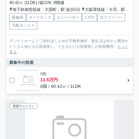
40.42㎡ (1LDK) /築22年 /8階建
地下鉄御堂筋線「大国町」駅 徒歩5分
大阪環状線「今宮」駅 徒歩8分
駐輪場
オートロック
エレベーター
CATV
光ファイバー
宅配ボックス
アンティホームでご契約頂くと仲介手数料無料 新生活は何かと費用が
たくさん掛かるお部屋探し。できるだけお部屋探しの初期費用...
もっと
見る
募集中の部屋
6階
11.5万円
6階 / 40.42㎡ / 1LDK
賃貸マンション