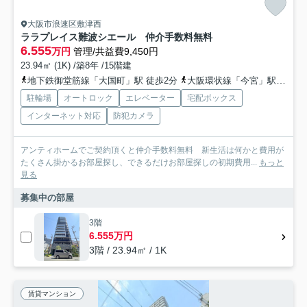
大阪市浪速区敷津西
ララプレイス難波シエール 仲介手数料無料
6.555
万円
管理/共益費9,450円
23.94㎡ (1K) /築8年 /15階建
地下鉄御堂筋線「大国町」駅 徒歩2分
大阪環状線「今宮」駅 徒歩7分
駐輪場
オートロック
エレベーター
宅配ボックス
インターネット対応
防犯カメラ
アンティホームでご契約頂くと仲介手数料無料 新生活は何かと費用が
たくさん掛かるお部屋探し、できるだけお部屋探しの初期費用...
もっと
見る
募集中の部屋
3階
6.555万円
3階 / 23.94㎡ / 1K
賃貸マンション