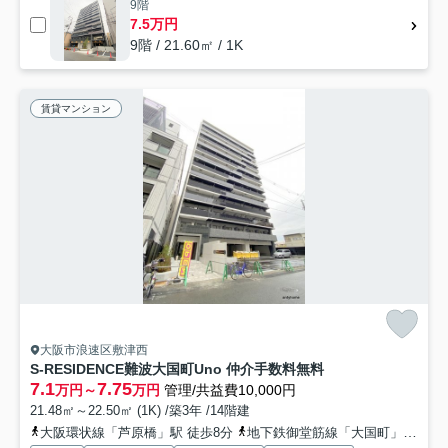
9階
7.5万円
9階 / 21.60㎡ / 1K
賃貸マンション
大阪市浪速区敷津西
S-RESIDENCE難波大国町Uno 仲介手数料無料
7.1
7.75
万円～
万円
管理/共益費10,000円
21.48㎡～22.50㎡ (1K) /築3年 /14階建
大阪環状線「芦原橋」駅 徒歩8分
地下鉄御堂筋線「大国町」駅 徒歩8分