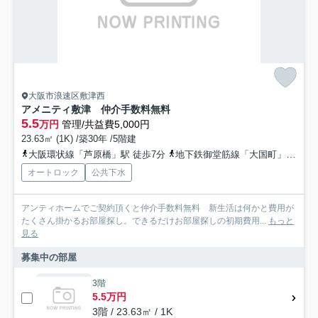
大阪市浪速区敷津西
アメニティ敷津 仲介手数料無料
5.5
万円
管理/共益費5,000円
23.63㎡ (1K) /築30年 /5階建
大阪環状線「芦原橋」駅 徒歩7分
地下鉄御堂筋線「大国町」駅 徒歩7分
オートロック
公共下水
アンティホームでご契約頂くと仲介手数料無料 新生活は何かと費用が
たくさん掛かるお部屋探し。できるだけお部屋探しの初期費用...
もっと
見る
募集中の部屋
3階
5.5万円
3階 / 23.63㎡ / 1K