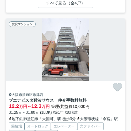
すべて見る（全4戸）
賃貸マンション
大阪市浪速区敷津西
ブエナビスタ難波サウス 仲介手数料無料
12.2
12.3
万円～
万円
管理/共益費10,000円
31.25㎡～31.80㎡ (1LDK) /築1年 /10階建
地下鉄御堂筋線「大国町」駅 徒歩3分
大阪環状線「今宮」駅 徒歩8分
駐輪場
オートロック
エレベーター
光ファイバー