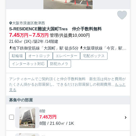
大阪市浪速区敷津西
S-RESIDENCE難波大国町Tres 仲介手数料無料
7.45
7.5
万円～
万円
管理/共益費10,000円
21.60㎡ (1K) /築2年 /14階建
地下鉄御堂筋線「大国町」駅 徒歩5分
大阪環状線「今宮」駅 徒歩9分
駐輪場
オートロック
エレベーター
宅配ボックス
インターネット対応
防犯カメラ
アンティホームでご契約頂くと仲介手数料無料 新生活は何かと費用が
たくさん掛かるお部屋探し。できるだけお部屋探しの初期費用...
もっと
見る
募集中の部屋
8階
7.45万円
8階 / 21.60㎡ / 1K