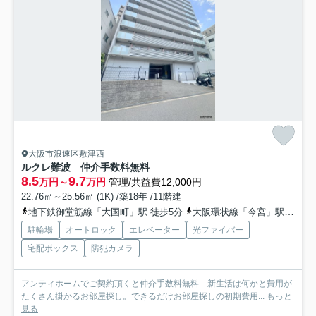
大阪市浪速区敷津西
ルクレ難波 仲介手数料無料
8.5
9.7
万円～
万円
管理/共益費12,000円
22.76㎡～25.56㎡ (1K) /築18年 /11階建
地下鉄御堂筋線「大国町」駅 徒歩5分
大阪環状線「今宮」駅 徒歩10分
駐輪場
オートロック
エレベーター
光ファイバー
宅配ボックス
防犯カメラ
アンティホームでご契約頂くと仲介手数料無料 新生活は何かと費用が
たくさん掛かるお部屋探し。できるだけお部屋探しの初期費用...
もっと
見る