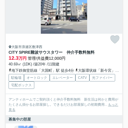
大阪市浪速区敷津西
CITY SPIRE難波サウスタワー 仲介手数料無料
12.3
万円
管理/共益費12,000円
40.69㎡ (1DK) /築20年 /11階建
地下鉄御堂筋線「大国町」駅 徒歩4分
大阪環状線「新今宮」駅 徒歩14分
駐輪場
オートロック
エレベーター
CATV
光ファイバー
宅配ボックス
アンティホームでご契約頂くと仲介手数料無料 新生活は何かと費用が
たくさん掛かるお部屋探し。できるだけお部屋探しの初期費用...
もっと
見る
募集中の部屋