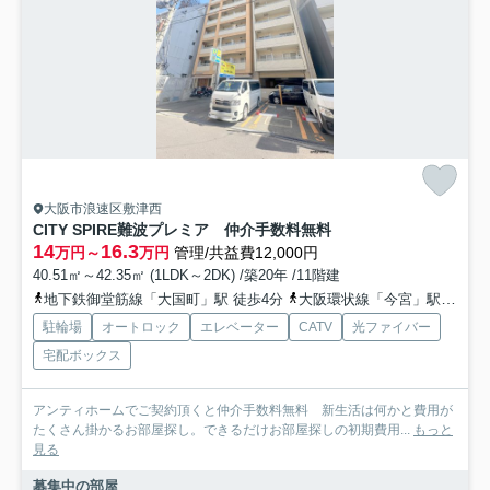
大阪市浪速区敷津西
CITY SPIRE難波プレミア 仲介手数料無料
14
16.3
万円～
万円
管理/共益費12,000円
40.51㎡～42.35㎡ (1LDK～2DK) /築20年 /11階建
地下鉄御堂筋線「大国町」駅 徒歩4分
大阪環状線「今宮」駅 徒歩9分
駐輪場
オートロック
エレベーター
CATV
光ファイバー
宅配ボックス
アンティホームでご契約頂くと仲介手数料無料 新生活は何かと費用が
たくさん掛かるお部屋探し。できるだけお部屋探しの初期費用...
もっと
見る
募集中の部屋