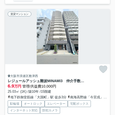
賃貸マンション
大阪市浪速区敷津西
レジュールアッシュ難波MINAMI3 仲介手数料無料
6.9
万円
管理/共益費10,000円
25.03㎡ (1K) /築10年 /15階建
地下鉄御堂筋線「大国町」駅 徒歩3分
南海高野線「今宮戎」駅 徒歩9分
駐輪場
オートロック
エレベーター
宅配ボックス
インターネット対応
防犯カメラ