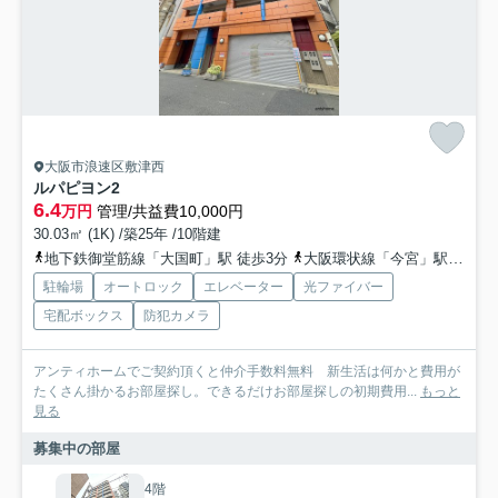
大阪市浪速区敷津西
ルパピヨン2
6.4
万円
管理/共益費10,000円
30.03㎡ (1K) /築25年 /10階建
地下鉄御堂筋線「大国町」駅 徒歩3分
大阪環状線「今宮」駅 徒歩7分
駐輪場
オートロック
エレベーター
光ファイバー
宅配ボックス
防犯カメラ
アンティホームでご契約頂くと仲介手数料無料 新生活は何かと費用が
たくさん掛かるお部屋探し。できるだけお部屋探しの初期費用...
もっと
見る
募集中の部屋
4階