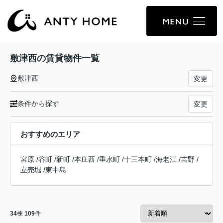
敷津西の賃貸物件一覧
敷津西
変更
条件から探す
変更
おすすめのエリア
宮原
/
谷町
/
新町
/
本庄西
/
垂水町
/
十三本町
/
海老江
/
吉野
/
立売堀
/
東中島
34
棟
109
件