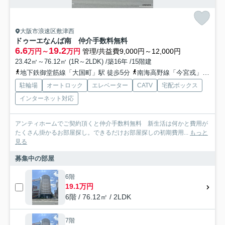
大阪市浪速区敷津西
ドゥーエなんば南 仲介手数料無料
6.6
19.2
万円～
万円
管理/共益費9,000円～12,000円
23.42㎡～76.12㎡ (1R～2LDK) /築16年 /15階建
地下鉄御堂筋線「大国町」駅 徒歩5分
南海高野線「今宮戎」駅 徒歩11分
駐輪場
オートロック
エレベーター
CATV
宅配ボックス
インターネット対応
アンティホームでご契約頂くと仲介手数料無料 新生活は何かと費用が
たくさん掛かるお部屋探し。できるだけお部屋探しの初期費用...
もっと
見る
募集中の部屋
6階
19.1万円
6階 / 76.12㎡ / 2LDK
7階