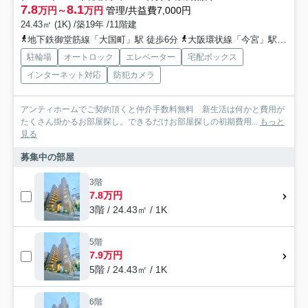
7.8
8.1
万円～
万円
管理/共益費7,000円
24.43㎡ (1K) /築19年 /11階建
地下鉄御堂筋線「大国町」駅 徒歩6分
大阪環状線「今宮」駅 徒歩10分
駐輪場
オートロック
エレベーター
宅配ボックス
インターネット対応
防犯カメラ
アンティホームでご契約頂くと仲介手数料無料 新生活は何かと費用が
たくさん掛かるお部屋探し。できるだけお部屋探しの初期費用...
もっと
見る
募集中の部屋
3階
7.8万円
3階 / 24.43㎡ / 1K
5階
7.9万円
5階 / 24.43㎡ / 1K
6階