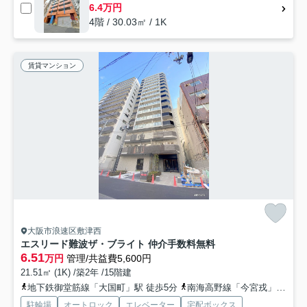
6.4万円
4階 / 30.03㎡ / 1K
賃貸マンション
大阪市浪速区敷津西
エスリード難波ザ・ブライト 仲介手数料無料
6.51
万円
管理/共益費5,600円
21.51㎡ (1K) /築2年 /15階建
地下鉄御堂筋線「大国町」駅 徒歩5分
南海高野線「今宮戎」駅 徒歩11分
駐輪場
オートロック
エレベーター
宅配ボックス