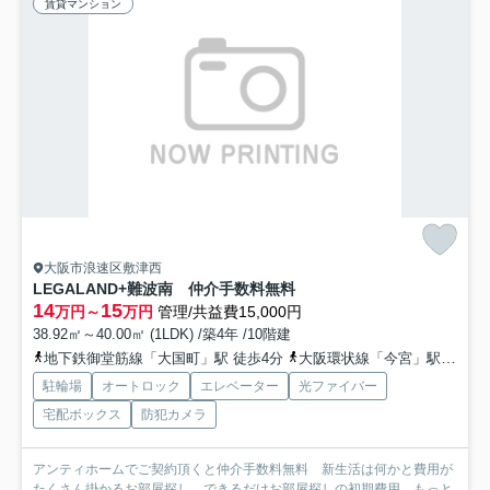
賃貸マンション
大阪市浪速区敷津西
LEGALAND+難波南 仲介手数料無料
14
15
万円～
万円
管理/共益費15,000円
38.92㎡～40.00㎡ (1LDK) /築4年 /10階建
地下鉄御堂筋線「大国町」駅 徒歩4分
大阪環状線「今宮」駅 徒歩7分
駐輪場
オートロック
エレベーター
光ファイバー
宅配ボックス
防犯カメラ
アンティホームでご契約頂くと仲介手数料無料 新生活は何かと費用が
たくさん掛かるお部屋探し。できるだけお部屋探しの初期費用...
もっと