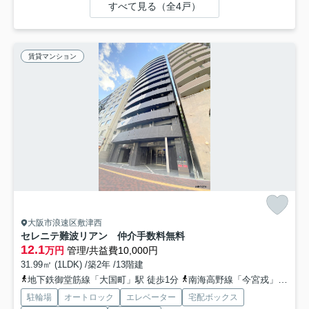
すべて見る（全4戸）
賃貸マンション
大阪市浪速区敷津西
セレニテ難波リアン 仲介手数料無料
12.1
万円
管理/共益費10,000円
31.99㎡ (1LDK) /築2年 /13階建
地下鉄御堂筋線「大国町」駅 徒歩1分
南海高野線「今宮戎」駅 徒歩7分
駐輪場
オートロック
エレベーター
宅配ボックス