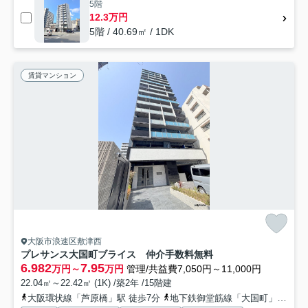
5階
12.3万円
5階 / 40.69㎡ / 1DK
賃貸マンション
大阪市浪速区敷津西
プレサンス大国町ブライス 仲介手数料無料
6.982
7.95
万円～
万円
管理/共益費7,050円～11,000円
22.04㎡～22.42㎡ (1K) /築2年 /15階建
大阪環状線「芦原橋」駅 徒歩7分
地下鉄御堂筋線「大国町」駅 徒歩8分