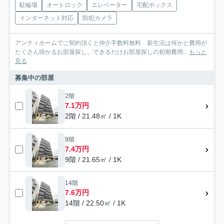
駐輪場
オートロック
エレベーター
宅配ボックス
インターネット対応
防犯カメラ
アンティホームでご契約頂くと仲介手数料無料 新生活は何かと費用が
たくさん掛かるお部屋探し。できるだけお部屋探しの初期費用...
もっと
見る
募集中の部屋
2階
7.1万円
2階 / 21.48㎡ / 1K
9階
7.4万円
9階 / 21.65㎡ / 1K
14階
7.6万円
14階 / 22.50㎡ / 1K