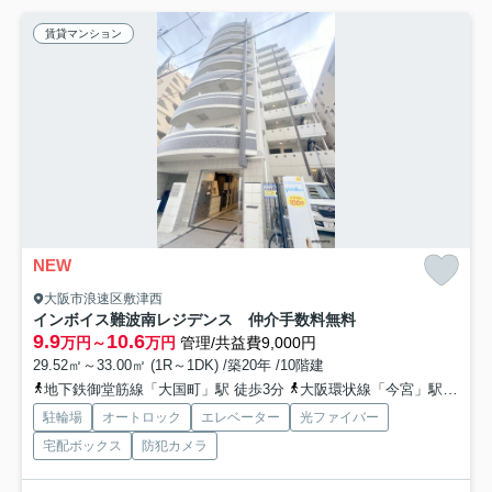
賃貸マンション
NEW
大阪市浪速区敷津西
インボイス難波南レジデンス 仲介手数料無料
9.9
10.6
万円～
万円
管理/共益費9,000円
29.52㎡～33.00㎡ (1R～1DK) /築20年 /10階建
地下鉄御堂筋線「大国町」駅 徒歩3分
大阪環状線「今宮」駅 徒歩7分
駐輪場
オートロック
エレベーター
光ファイバー
宅配ボックス
防犯カメラ