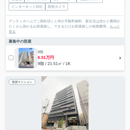
インターネット対応
防犯カメラ
アンティホームでご契約頂くと仲介手数料無料 新生活は何かと費用が
たくさん掛かるお部屋探し。できるだけお部屋探しの初期費用...
もっと
見る
募集中の部屋
9階
6.51万円
9階 / 21.51㎡ / 1K
賃貸マンション