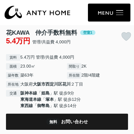
花KAWA 仲介手数料無料
空室1
5.4万円
管理/共益費 4,000円
5.4万円 管理/共益費 4,000円
賃料
23.00㎡
2K
面積
間取り
築63年
2階/4階建
築年数
所在階
大阪府
大阪市西淀川区
花川
２丁目
所在地
阪神本線
「
姫島
」駅 徒歩9分
交通
東海道本線
「
塚本
」駅 徒歩12分
東西線
「
御幣島
」駅 徒歩14分
お問い合わせ
無料