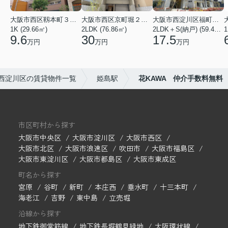
大阪市西区靱本町３丁目
大阪市西区京町堀２丁目
大阪市西淀川区福町２丁目
1K (29.66㎡)
2LDK (76.86㎡)
2LDK＋S(納戸) (59.48㎡)
1
9.6
30
17.5
万円
万円
万円
西淀川区の賃貸物件一覧
姫島駅
花KAWA 仲介手数料無料
市区町村から探す
大阪市中央区
大阪市淀川区
大阪市西区
大阪市北区
大阪市浪速区
吹田市
大阪市福島区
大阪市東淀川区
大阪市都島区
大阪市東成区
町名から探す
宮原
谷町
新町
本庄西
垂水町
十三本町
海老江
吉野
東中島
立売堀
沿線から探す
地下鉄御堂筋線
地下鉄長堀鶴見緑地
大阪環状線