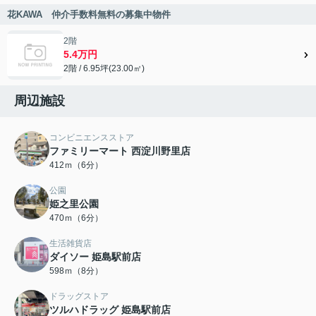
花KAWA 仲介手数料無料の募集中物件
2階
5.4万円
2階 / 6.95坪(23.00㎡)
周辺施設
コンビニエンスストア
ファミリーマート 西淀川野里店
412ｍ（6分）
公園
姫之里公園
470ｍ（6分）
生活雑貨店
ダイソー 姫島駅前店
598ｍ（8分）
ドラッグストア
ツルハドラッグ 姫島駅前店