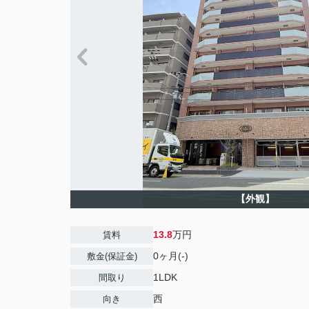
【外観】
13.8
万円
賃料
0ヶ月(-)
敷金(保証金)
1LDK
間取り
西
向き