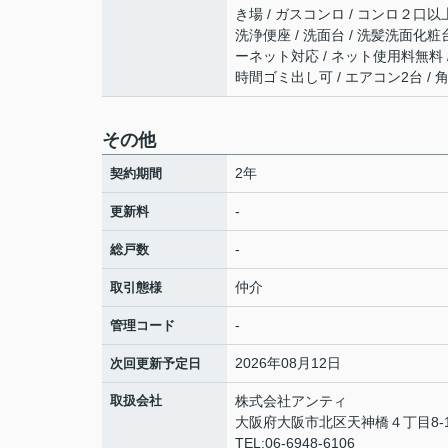
き場 / ガスコンロ / コンロ２口以
洗浄便座 / 洗面台 / 洗髪洗面化粧台 
ーネット対応 / ネット使用料無料 /
時間ゴミ出し可 / エアコン2台 /
その他
2年
契約期間
-
更新料
-
総戸数
仲介
取引態様
-
管理コード
2026年08月12日
次回更新予定日
取扱会社
株式会社アンティ
大阪府大阪市北区天神橋４丁目8-1
TEL:06-6948-6106