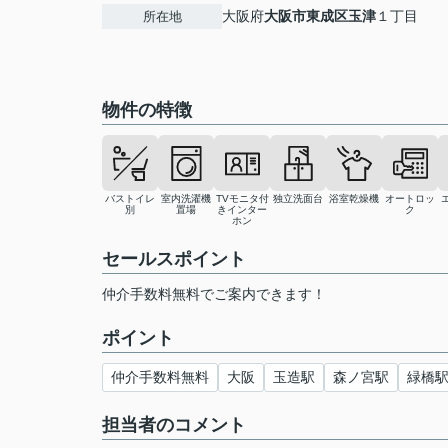
大阪府
大阪市東成区
玉津
１丁目
所在地
物件の特徴
バストイレ
室内洗濯機
TVモニタ付
独立洗面台
浴室乾燥機
オートロッ
別
置場
きインター
ク
ホン
セールスポイント
仲介手数料無料でご案内できます！
ポイント
仲介手数料無料
大阪
玉造駅
森ノ宮駅
緑橋
担当者のコメント