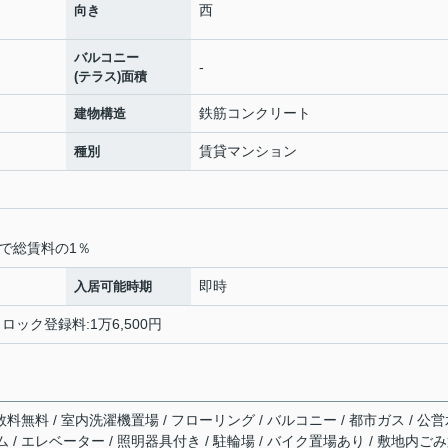
西
向き
バルコニー
-
(テラス)面積
鉄筋コンクリート
建物構造
賃貸マンション
種別
で総賃料の1％
即時
入居可能時期
トロック登録料:1万6,500円
数料無料 / 室内洗濯機置場 / フローリング / バルコニー / 都市ガス / 公
ム / エレベーター / 照明器具付き / 駐輪場 / バイク置場あり / 敷地内ご