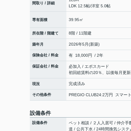
間取り / 詳細
LDK 12.5帖
/
洋室 5.0帖
39.95㎡
専有面積
8階 / 11階建
所在階 / 階建て
2026年5月(新築)
築年月
保険会社 / 料金
有 18,000円 / 2年
保証会社 / 料金
必加入 / エポスカード
初回総賃料の20％、以後毎月更新
完成済み
現況
その他条件
PREGIO CLUB24:2万円 スマー
設備条件
設備条件
ペット相談 / ２人入居可 / 仲介手
道 / 公共下水 / 24時間換気システ