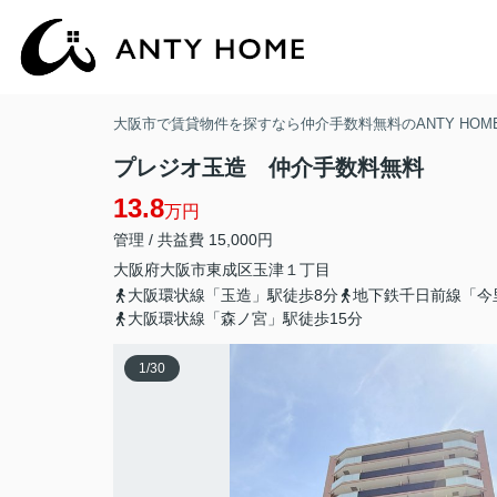
大阪市で賃貸物件を探すなら仲介手数料無料のANTY HOM
プレジオ玉造 仲介手数料無料
13.8
万円
管理 / 共益費 15,000円
大阪府
大阪市東成区
玉津
１丁目
大阪環状線「玉造」駅徒歩8分
地下鉄千日前線「今
大阪環状線「森ノ宮」駅徒歩15分
1
/
30