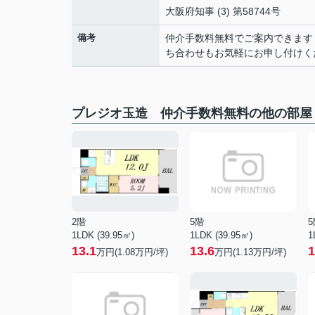
大阪府知事 (3) 第58744号
備考
仲介手数料無料でご案内できます
ち合わせもお気軽にお申し付けく
プレジオ玉造 仲介手数料無料の他の部屋
2階
5階
5
1LDK (39.95㎡)
1LDK (39.95㎡)
1
13.1
13.6
1
万円(
1.08
万円/坪)
万円(
1.13
万円/坪)