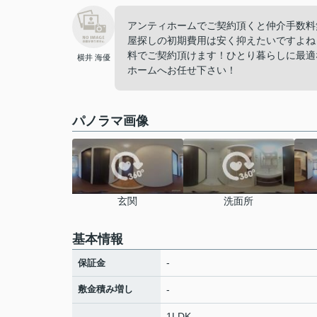
アンティホームでご契約頂くと仲介手数料
屋探しの初期費用は安く抑えたいですよね
料でご契約頂けます！ひとり暮らしに最適
横井 海優
ホームへお任せ下さい！
パノラマ画像
玄関
洗面所
基本情報
-
保証金
敷金積み増し
-
1LDK