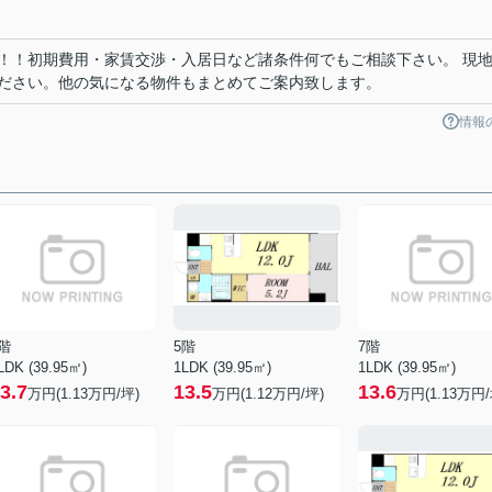
！！初期費用・家賃交渉・入居日など諸条件何でもご相談下さい。 現
ださい。他の気になる物件もまとめてご案内致します。
情報
階
5階
7階
LDK (39.95㎡)
1LDK (39.95㎡)
1LDK (39.95㎡)
3.7
13.5
13.6
万円(
1.13
万円/坪)
万円(
1.12
万円/坪)
万円(
1.13
万円/