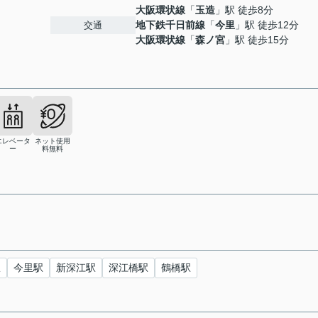
大阪環状線
「
玉造
」駅 徒歩8分
地下鉄千日前線
「
今里
」駅 徒歩12分
交通
大阪環状線
「
森ノ宮
」駅 徒歩15分
エレベータ
ネット使用
ー
料無料
駅
今里駅
新深江駅
深江橋駅
鶴橋駅