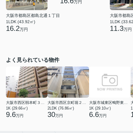
16.6
万円
大阪市都島
大阪市都島区都島北通１丁目
1LDK (33.6
1LDK (43.92㎡)
11.3
16.2
万円
万円
よく見られている物件
大阪市西区靱本町３丁目
大阪市西区京町堀２丁目
大阪市城東区鴫野東３丁目
1K (29.66㎡)
2LDK (76.86㎡)
1K (29.10㎡)
1
9.6
30
6.6
万円
万円
万円