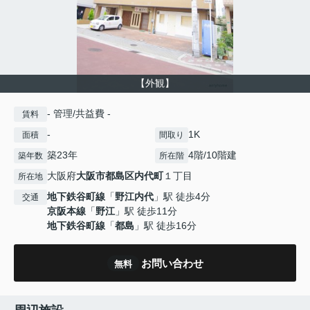
【外観】
- 管理/共益費 -
賃料
-
1K
面積
間取り
築23年
4階/10階建
築年数
所在階
大阪府
大阪市都島区
内代町
１丁目
所在地
地下鉄谷町線
「
野江内代
」駅 徒歩4分
交通
京阪本線
「
野江
」駅 徒歩11分
地下鉄谷町線
「
都島
」駅 徒歩16分
お問い合わせ
無料