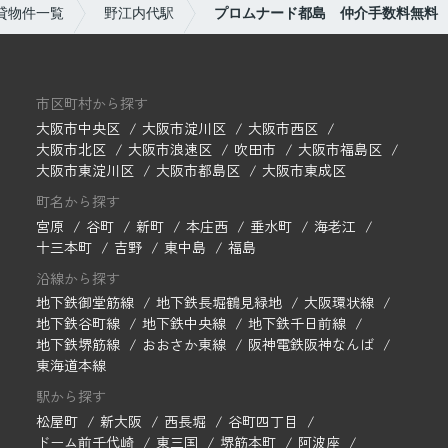
貸物件一覧
野江内代駅
プロムナード都島 仲介手数料無料
市区町村から探す
大阪市中央区
大阪市淀川区
大阪市西区
大阪市北区
大阪市浪速区
吹田市
大阪市福島区
大阪市東淀川区
大阪市都島区
大阪市東成区
町名から探す
宮原
谷町
新町
本庄西
垂水町
海老江
十三本町
吉野
東中島
福島
沿線から探す
地下鉄御堂筋線
地下鉄長堀鶴見緑地
大阪環状線
地下鉄谷町線
地下鉄中央線
地下鉄千日前線
地下鉄堺筋線
おおさか東線
阪神電鉄阪神なんば
東海道本線
駅から探す
松屋町
新大阪
西長堀
谷町四丁目
ドーム前千代崎
東三国
堺筋本町
阿波座