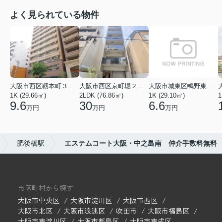
よく見られている物件
大阪市西区靱本町３丁目
大阪市西区京町堀２丁目
大阪市城東区鴫野東３丁目
1K (29.66㎡)
2LDK (76.86㎡)
1K (29.10㎡)
1
9.6
30
6.6
万円
万円
万円
肥後橋駅
エステムコート大阪・中之島南 仲介手数料無料
市区町村から探す
大阪市中央区
大阪市淀川区
大阪市西区
大阪市北区
大阪市浪速区
吹田市
大阪市福島区
大阪市東淀川区
大阪市都島区
大阪市東成区