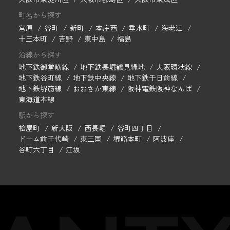
町名から探す
宮原
谷町
新町
本庄西
垂水町
海老江
十三本町
吉野
東中島
福島
沿線から探す
地下鉄御堂筋線
地下鉄長堀鶴見緑地
大阪環状線
地下鉄谷町線
地下鉄中央線
地下鉄千日前線
地下鉄堺筋線
おおさか東線
阪神電鉄阪神なんば
東海道本線
駅から探す
松屋町
新大阪
西長堀
谷町四丁目
ドーム前千代崎
東三国
堺筋本町
阿波座
谷町六丁目
江坂