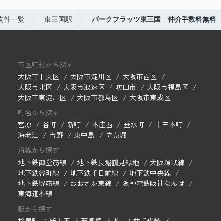
物件一覧
東三国駅
パークフラッツ東三国 仲介手数料無料
市区町村から探す
大阪市中央区
大阪市淀川区
大阪市西区
大阪市北区
大阪市浪速区
吹田市
大阪市福島区
大阪市東淀川区
大阪市都島区
大阪市東成区
町名から探す
宮原
谷町
新町
本庄西
垂水町
十三本町
海老江
吉野
東中島
立売堀
沿線から探す
地下鉄御堂筋線
地下鉄長堀鶴見緑地
大阪環状線
地下鉄谷町線
地下鉄千日前線
地下鉄中央線
地下鉄堺筋線
おおさか東線
阪神電鉄阪神なんば
東海道本線
駅から探す
松屋町
新大阪
西長堀
ドーム前千代崎