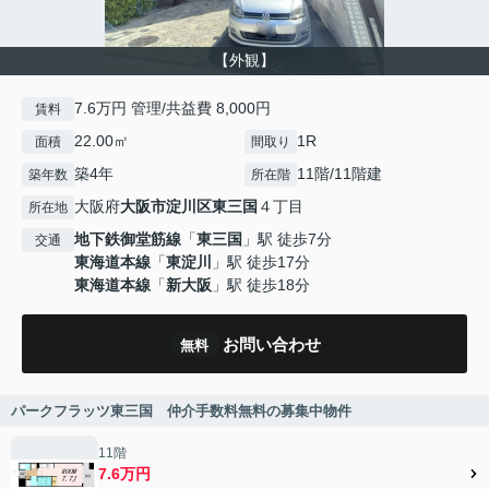
【外観】
7.6万円 管理/共益費 8,000円
賃料
22.00㎡
1R
面積
間取り
築4年
11階/11階建
築年数
所在階
大阪府
大阪市淀川区
東三国
４丁目
所在地
地下鉄御堂筋線
「
東三国
」駅 徒歩7分
交通
東海道本線
「
東淀川
」駅 徒歩17分
東海道本線
「
新大阪
」駅 徒歩18分
お問い合わせ
無料
パークフラッツ東三国 仲介手数料無料の募集中物件
11階
7.6万円