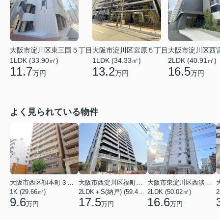
大阪市淀川区東三国５丁目
大阪市淀川区宮原５丁目
大阪市淀川区西
1LDK (33.90㎡)
1LDK (34.33㎡)
2LDK (40.91㎡)
11.7
13.2
16.5
万円
万円
万円
よく見られている物件
大阪市西区靱本町３丁目
大阪市西淀川区福町２丁目
大阪市東淀川区西淡路１丁目
1K (29.66㎡)
2LDK＋S(納戸) (59.48㎡)
2LDK (50.02㎡)
2
9.6
17.5
16.6
万円
万円
万円