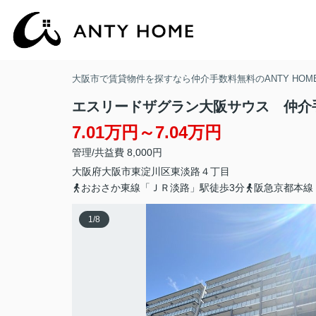
大阪市で賃貸物件を探すなら仲介手数料無料のANTY HOM
エスリードザグラン大阪サウス 仲介
7.01万円～7.04万円
管理/共益費 8,000円
大阪府
大阪市東淀川区
東淡路
４丁目
おおさか東線「ＪＲ淡路」駅徒歩3分
阪急京都本線
1
/
8