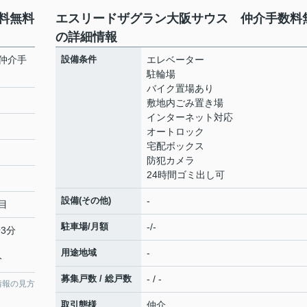
料無料
エスリードザグラン大阪サウス 仲介手数料
の詳細情報
仲介手
設備条件
エレベーター
駐輪場
バイク置場あり
敷地内ごみ置き場
インターネット対応
オートロック
宅配ボックス
防犯カメラ
24時間ゴミ出し可
設備(その他)
-
目
駐車場/月額
-/-
3分
用途地域
-
分
募集戸数 / 総戸数
- / -
情報の見方
取引態様
仲介