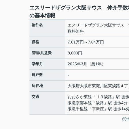
エスリードザグラン大阪サウス 仲介手数
の基本情報
物件名
エスリードザグラン大阪サウス 
数料無料
価格
7.01万円～7.04万円
管理/共益費
8,000円
築年月
2025年3月（築1年）
総戸数
-
所在地
大阪府
大阪市東淀川区
東淡路
４丁
交通
おおさか東線
「
ＪＲ淡路
」駅 徒歩
阪急京都本線
「
淡路
」駅 徒歩4分
阪急千里線
「
下新庄
」駅 徒歩14