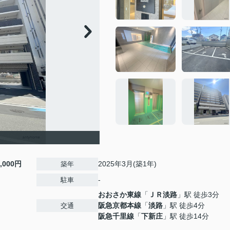
8,000円
2025年3月(築1年)
築年
-
駐車
おおさか東線
「
ＪＲ淡路
」駅 徒歩3分
阪急京都本線
「
淡路
」駅 徒歩4分
交通
阪急千里線
「
下新庄
」駅 徒歩14分