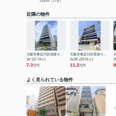
1330ｍ（17分）
近隣の物件
大阪市東淀川区淡路４丁目
大阪市東淀川区菅原５丁目
1K (22.74㎡)
1LDK (29.01㎡)
2
7.3
11.3
8
万円
万円
よく見られている物件