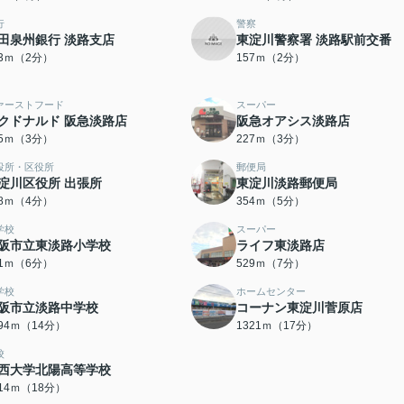
行
警察
田泉州銀行 淡路支店
東淀川警察署 淡路駅前交番
33ｍ（2分）
157ｍ（2分）
ァーストフード
スーパー
クドナルド 阪急淡路店
阪急オアシス淡路店
15ｍ（3分）
227ｍ（3分）
役所・区役所
郵便局
淀川区役所 出張所
東淀川淡路郵便局
68ｍ（4分）
354ｍ（5分）
学校
スーパー
阪市立東淡路小学校
ライフ東淡路店
31ｍ（6分）
529ｍ（7分）
学校
ホームセンター
阪市立淡路中学校
コーナン東淀川菅原店
094ｍ（14分）
1321ｍ（17分）
校
西大学北陽高等学校
414ｍ（18分）