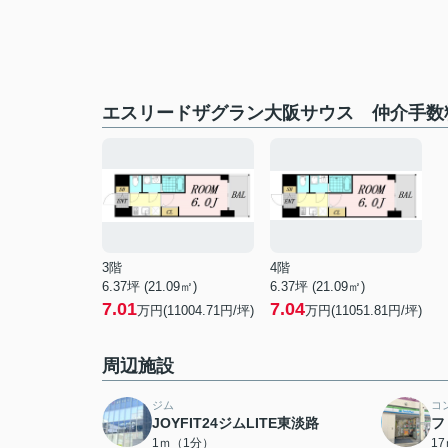
エスリードザグラン大阪サウス 仲介手数
3階
4階
6.37坪 (21.09㎡)
6.37坪 (21.09㎡)
7.01
7.04
万円(11004.71円/坪)
万円(11051.81円/坪)
周辺施設
ジム
コ
JOYFIT24ジムLITE東淡路
フ
1ｍ（1分）
1