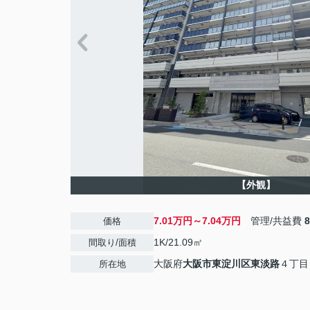
【外観】
7.01万円～7.04万円
管理/共益費
価格
1K/21.09㎡
間取り/面積
大阪府
大阪市東淀川区
東淡路
４丁目
所在地