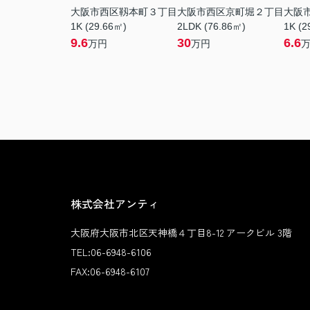
大阪市西区靱本町３丁目
大阪市西区京町堀２丁目
大阪
1K (29.66㎡)
2LDK (76.86㎡)
1K (2
9.6
30
6.6
万円
万円
株式会社アンティ
大阪府大阪市北区天神橋４丁目8-12 アークビル 3階
TEL:
06-6948-6106
FAX:
06-6948-6107