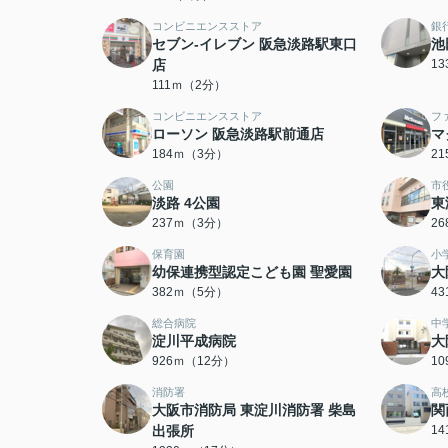
コンビニエンスストア
銀
セブン-イレブン 阪急淡路駅東口
池
店
1
111ｍ（2分）
コンビニエンスストア
フ
ローソン 阪急淡路駅前通店
マ
184ｍ（3分）
2
公園
市
淡路 4公園
東
237ｍ（3分）
2
保育園
小
幼保連携型認定こども園 聖愛園
大
382ｍ（5分）
4
総合病院
中
淀川平成病院
大
926ｍ（12分）
1
消防署
高
大阪市消防局 東淀川消防署 柴島
関
出張所
1