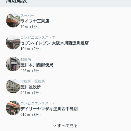
周辺施設
スーパー
ライフ十三東店
79ｍ（1分）
コンビニエンスストア
セブン-イレブン 大阪木川西淀川通店
104ｍ（2分）
郵便局
淀川木川西郵便局
425ｍ（6分）
市役所・区役所
淀川区役所
547ｍ（7分）
コンビニエンスストア
デイリーヤマザキ淀川西中島店
616ｍ（8分）
すべて見る