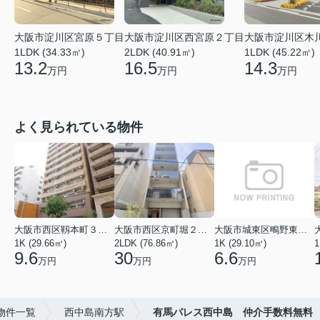
大阪市淀川区木
大阪市淀川区宮原５丁目
大阪市淀川区西宮原２丁目
1LDK (45.22㎡)
1LDK (34.33㎡)
2LDK (40.91㎡)
14.3
13.2
16.5
万円
万円
万円
よく見られている物件
大阪市西区靱本町３丁目
大阪市西区京町堀２丁目
大阪市城東区鴫野東３丁目
1K (29.66㎡)
2LDK (76.86㎡)
1K (29.10㎡)
1
9.6
30
6.6
万円
万円
万円
物件一覧
西中島南方駅
有馬パレス西中島 仲介手数料無料