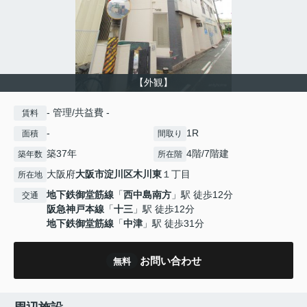
【外観】
- 管理/共益費 -
賃料
-
1R
面積
間取り
築37年
4階/7階建
築年数
所在階
大阪府
大阪市淀川区
木川東
１丁目
所在地
地下鉄御堂筋線
「
西中島南方
」駅 徒歩12分
交通
阪急神戸本線
「
十三
」駅 徒歩12分
地下鉄御堂筋線
「
中津
」駅 徒歩31分
お問い合わせ
無料