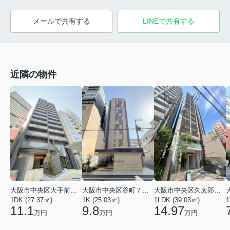
メールで共有する
LINEで共有する
近隣の物件
大阪市中央区大手前１丁目
大阪市中央区谷町７丁目
大阪市中央区久太郎町１丁目
1DK (27.37㎡)
1K (25.03㎡)
1LDK (39.03㎡)
1
11.1
9.8
14.97
万円
万円
万円