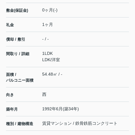
0ヶ月(-)
敷金(保証金)
1ヶ月
礼金
- / -
償却 / 敷引
1LDK
間取り / 詳細
LDK
/
洋室
54.48㎡ / -
面積 /
バルコニー面積
西
向き
1992年6月(築34年)
築年月
賃貸マンション / 鉄骨鉄筋コンクリート
種別 / 建物構造