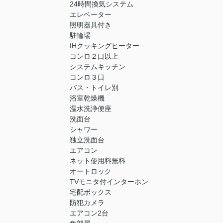
24時間換気システム
エレベーター
照明器具付き
駐輪場
IHクッキングヒーター
コンロ２口以上
システムキッチン
コンロ３口
バス・トイレ別
浴室乾燥機
温水洗浄便座
洗面台
シャワー
独立洗面台
エアコン
ネット使用料無料
オートロック
TVモニタ付インターホン
宅配ボックス
防犯カメラ
エアコン2台