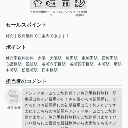
浴室乾燥機
オートロッ
エレベータ
ネット使用
ク
ー
料無料
セールスポイント
仲介手数料無料でご案内できます！
ポイント
仲介手数料無料
大阪
大阪駅
梅田駅
東梅田駅
西梅田駅
心斎橋駅
難波駅
谷町六丁目駅
谷町四丁目駅
本町駅
堺筋
本町駅
松屋町駅
日本橋駅
担当者のコメント
アンティホームでご契約頂くと仲介手数料無料 新
生活は何かと費用がたくさん掛かるお部屋探し。で
きるだけお部屋探しの初期費用は安く抑えたいです
横井 海優
よね！こちらのお部屋をアンティホームにてご契約
頂きますと、仲介手数料無料でご契約頂けます！ひ
とり暮らしに最適な賃貸物件から大家族でも広々と