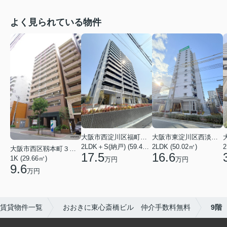
よく見られている物件
大阪市西淀川区福町２丁目
大阪市東淀川区西淡路１丁目
2LDK＋S(納戸) (59.48㎡)
2LDK (50.02㎡)
2
大阪市西区靱本町３丁目
17.5
16.6
1K (29.66㎡)
万円
万円
9.6
万円
賃貸物件一覧
おおきに東心斎橋ビル 仲介手数料無料
9階