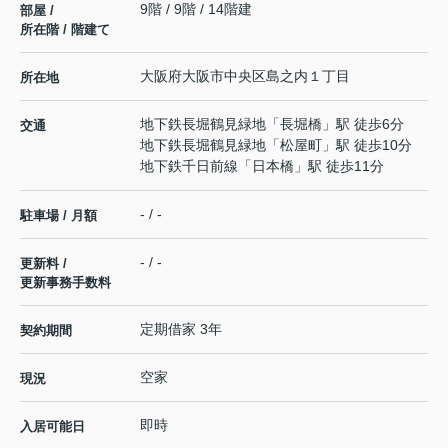
9階 / 9階 / 14階建
部屋 /
所在階 / 階建て
大阪府
大阪市中央区
島之内
１丁目
所在地
地下鉄長堀鶴見緑地
「
長堀橋
」駅 徒歩6分
交通
地下鉄長堀鶴見緑地
「
松屋町
」駅 徒歩10分
地下鉄千日前線
「
日本橋
」駅 徒歩11分
- / -
駐車場 / 月額
- / -
更新料 /
更新事務手数料
定期借家 3年
契約期間
空家
現況
即時
入居可能日