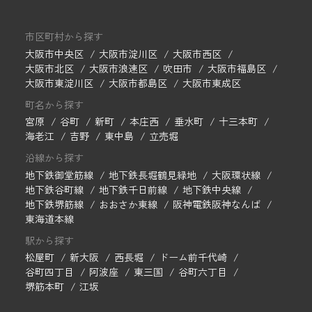
市区町村から探す
大阪市中央区
大阪市淀川区
大阪市西区
大阪市北区
大阪市浪速区
吹田市
大阪市福島区
大阪市東淀川区
大阪市都島区
大阪市東成区
町名から探す
宮原
谷町
新町
本庄西
垂水町
十三本町
海老江
吉野
東中島
立売堀
沿線から探す
地下鉄御堂筋線
地下鉄長堀鶴見緑地
大阪環状線
地下鉄谷町線
地下鉄千日前線
地下鉄中央線
地下鉄堺筋線
おおさか東線
阪神電鉄阪神なんば
東海道本線
駅から探す
松屋町
新大阪
西長堀
ドーム前千代崎
谷町四丁目
阿波座
東三国
谷町六丁目
堺筋本町
江坂