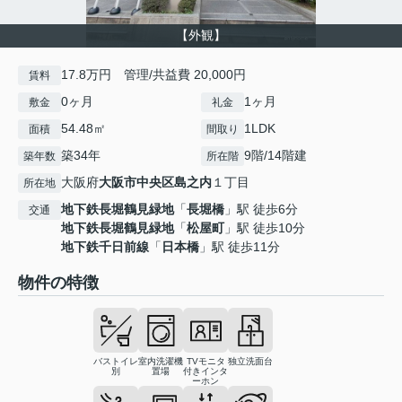
【外観】
17.8万円 管理/共益費 20,000円
賃料
0ヶ月
1ヶ月
敷金
礼金
54.48㎡
1LDK
面積
間取り
築34年
9階/14階建
築年数
所在階
大阪府
大阪市中央区
島之内
１丁目
所在地
地下鉄長堀鶴見緑地
「
長堀橋
」駅 徒歩6分
交通
地下鉄長堀鶴見緑地
「
松屋町
」駅 徒歩10分
地下鉄千日前線
「
日本橋
」駅 徒歩11分
物件の特徴
バストイレ
室内洗濯機
TVモニタ
独立洗面台
別
置場
付きインタ
ーホン