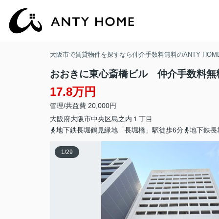
大阪市で賃貸物件を探すなら仲介手数料無料のANTY HOM
おおきに東心斎橋ビル 仲介手数料無
17.8万円
管理/共益費 20,000円
大阪府
大阪市中央区
島之内
１丁目
地下鉄長堀鶴見緑地「長堀橋」駅徒歩6分
地下鉄長
1
/
29