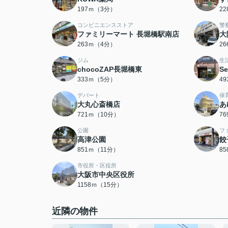
197ｍ（3分）
2
コンビニエンスストア
警
ファミリーマート 長堀橋駅南店
大
263ｍ（4分）
2
ジム
生
chocoZAP長堀橋東
S
333ｍ（5分）
4
デパート
保
大丸心斎橋店
あ
721ｍ（10分）
7
公園
フ
高津公園
餃
851ｍ（11分）
8
市役所・区役所
大阪市中央区役所
1158ｍ（15分）
近隣の物件