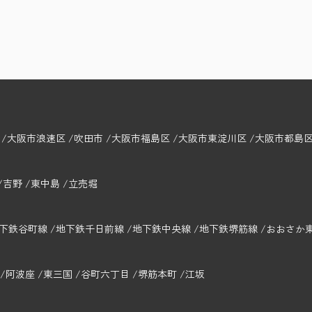
大阪市浪速区
吹田市
大阪市福島区
大阪市東淀川区
大阪市都島
吉野
東中島
立売堀
下鉄谷町線
地下鉄千日前線
地下鉄中央線
地下鉄堺筋線
おおさか
阿波座
東三国
谷町六丁目
堺筋本町
江坂