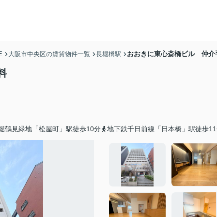
おおきに東心斎橋ビル 仲介
E
大阪市中央区の賃貸物件一覧
長堀橋駅
料
堀鶴見緑地「松屋町」駅徒歩10分
地下鉄千日前線「日本橋」駅徒歩11