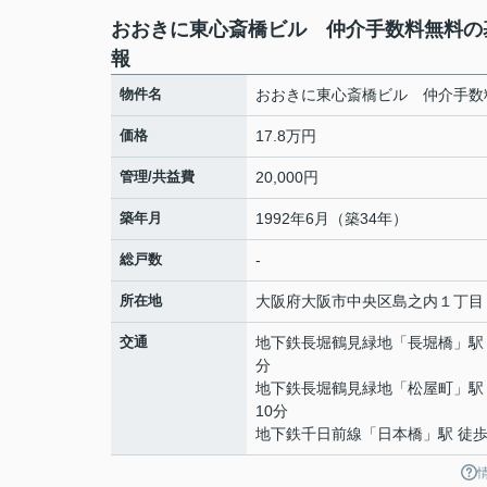
おおきに東心斎橋ビル 仲介手数料無料の
報
物件名
おおきに東心斎橋ビル 仲介手数
価格
17.8万円
管理/共益費
20,000円
築年月
1992年6月（築34年）
総戸数
-
所在地
大阪府
大阪市中央区
島之内
１丁目
交通
地下鉄長堀鶴見緑地
「
長堀橋
」駅
分
地下鉄長堀鶴見緑地
「
松屋町
」駅
10分
地下鉄千日前線
「
日本橋
」駅 徒歩