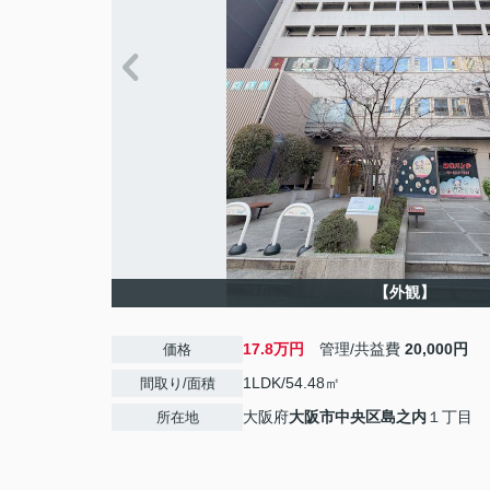
【外観】
17.8万円
管理/共益費
20,000円
価格
1LDK/54.48㎡
間取り/面積
大阪府
大阪市中央区
島之内
１丁目
所在地