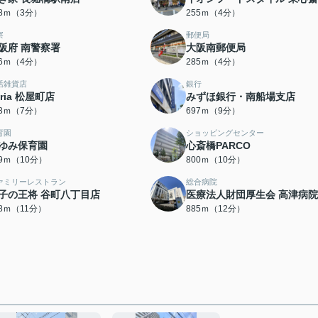
28ｍ（3分）
255ｍ（4分）
察
郵便局
阪府 南警察署
大阪南郵便局
66ｍ（4分）
285ｍ（4分）
活雑貨店
銀行
eria 松屋町店
みずほ銀行・南船場支店
93ｍ（7分）
697ｍ（9分）
育園
ショッピングセンター
ゆみ保育園
心斎橋PARCO
69ｍ（10分）
800ｍ（10分）
ァミリーレストラン
総合病院
子の王将 谷町八丁目店
医療法人財団厚生会 高津病院
58ｍ（11分）
885ｍ（12分）