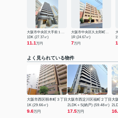
大阪市中央区大手前１丁目
大阪市中央区久太郎町１丁目
1DK (27.37㎡)
1R (24.67㎡)
1
11.1
7
1
万円
万円
よく見られている物件
大阪市西区靱本町３丁目
大阪市西淀川区福町２丁目
大
1K (29.66㎡)
2LDK＋S(納戸) (59.48㎡)
2LD
9.6
17.5
16
万円
万円