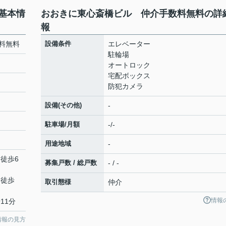
基本情
おおきに東心斎橋ビル 仲介手数料無料の詳
報
料無料
設備条件
エレベーター
駐輪場
オートロック
宅配ボックス
防犯カメラ
設備(その他)
-
駐車場/月額
-/-
用途地域
-
 徒歩6
募集戸数 / 総戸数
- / -
 徒歩
取引態様
仲介
情報
11分
情報の見方