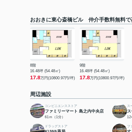
おおきに東心斎橋ビル 仲介手数料無料で
8階
9階
16.48坪 (54.48㎡)
16.48坪 (54.48㎡)
17.8
17.8
万円(10800.97円/坪)
万円(10800.97円/坪)
周辺施設
コンビニエンスストア
ス
ファミリーマート 島之内中央店
ス
61ｍ（1分）
1
ドラッグストア
フ
KUWA薬局
す